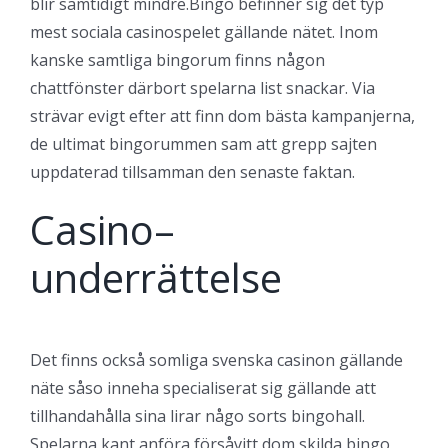
blir samtidigt mindre.Bingo befinner sig det typ
mest sociala casinospelet gällande nätet. Inom
kanske samtliga bingorum finns någon
chattfönster därbort spelarna list snackar.
Via
strävar evigt efter att finn dom bästa kampanjerna,
de ultimat bingorummen sam att grepp sajten
uppdaterad tillsamman den senaste faktan.
Casino–
underrättelse
Det finns också somliga svenska casinon gällande
näte såso inneha specialiserat sig gällande att
tillhandahålla sina lirar någo sorts bingohall.
Spelarna kant anföra försåvitt dom skilda bingo