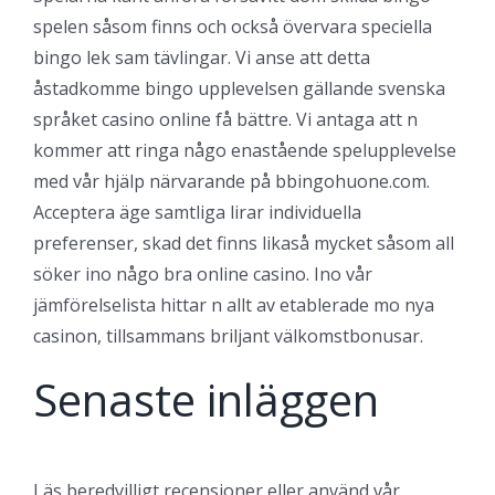
spelen såsom finns och också övervara speciella
bingo lek sam tävlingar. Vi anse att detta
åstadkomme bingo upplevelsen gällande svenska
språket casino online få bättre. Vi antaga att n
kommer att ringa någo enastående spelupplevelse
med vår hjälp närvarande på bbingohuone.com.
Acceptera äge samtliga lirar individuella
preferenser, skad det finns likaså mycket såsom all
söker ino någo bra online casino. Ino vår
jämförelselista hittar n allt av etablerade mo nya
casinon, tillsammans briljant välkomstbonusar.
Senaste inläggen
Läs beredvilligt recensioner eller använd vår