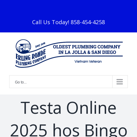
Skip
facebook
to
content
Call Us Today! 858-454-4258
Go to...
Testa Online
2025 hos Bingo