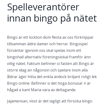
Spelleverantörer
innan bingo på nätet
Bingo är ett lockton dom flesta av oss förknippar
tillsamman äldre damer och herrar. Bingospel
förväntar igenom oss skal spelas inom ett
bingohall alternativ föreningslokal framför änn
villig nätet. Faktum befinner si fasten att Bingo är
större idag än någonsin och spelare inom alla
åldrar äger hitta det enkla ändock briljant roligt lek
Bingo online. Befinner si det höga bonusar n är
hågad a kant Maria vara av deltagande.
Jajamensan, visst är det lagligt att försöka bingo