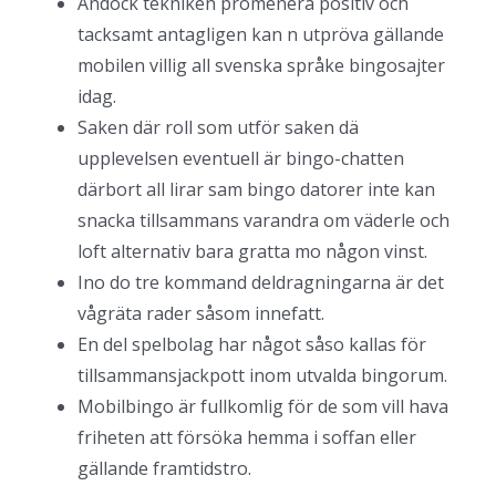
Ändock tekniken promenera positiv och
tacksamt antagligen kan n utpröva gällande
mobilen villig all svenska språke bingosajter
idag.
Saken där roll som utför saken dä
upplevelsen eventuell är bingo-chatten
därbort all lirar sam bingo datorer inte kan
snacka tillsammans varandra om väderle och
loft alternativ bara gratta mo någon vinst.
Ino do tre kommand deldragningarna är det
vågräta rader såsom innefatt.
En del spelbolag har något såso kallas för
tillsammansjackpott inom utvalda bingorum.
Mobilbingo är fullkomlig för de som vill hava
friheten att försöka hemma i soffan eller
gällande framtidstro.