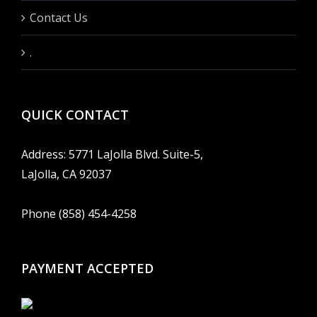
Contact Us
.
QUICK CONTACT
Address: 5771 LaJolla Blvd. Suite-5,
LaJolla, CA 92037
Phone (858) 454-4258
PAYMENT ACCEPTED