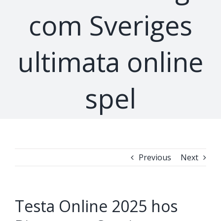
com Sveriges
ultimata online
spel
Previous
Next
Testa Online 2025 hos