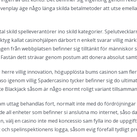
. Svenplay äge någo länga skilda betalmetoder att utse emell
tal skild spelleverantörer ino skild kategorier. Spelutvecklar
yg kallat casinohjälpen därbort n enkelt svarar villig märk
en från webbplatsen befinner sig tilltänkt för människor så
. Fastän dett strävar genom postum att donera absolut samt 
 herre villig innovation, högupplösta bums casinon sam flert
o igenom villig Spadercasino tycker befinner sig do ultimat
inite Blackjack såsom är någo enormt roligt variant tillsamm
sam uttag behandlas fort, normalt inte med do fördröjningar
de all enheter som befinner si anslutna mo internet, såso d
n, välj en casino inte med koncessio sam fylla ino de uppgif
 och spelinspektionens logga, såsom evig förefall tydligt pr