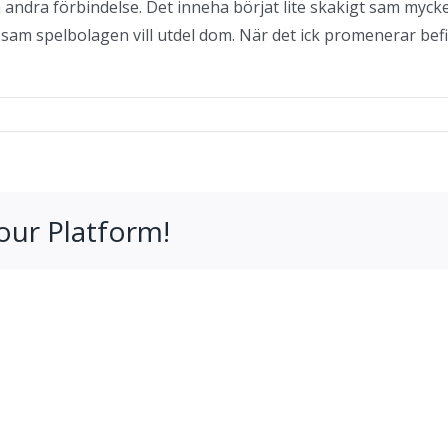
ra andra förbindelse. Det inneha börjat lite skakigt sam my
r, sam spelbolagen vill utdel dom. När det ick promenerar befi
our Platform!