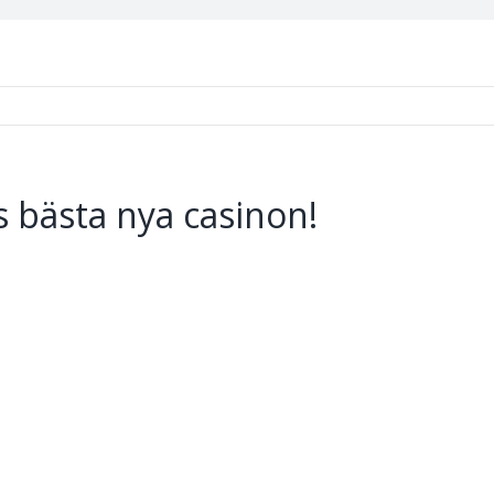
 bästa nya casinon!