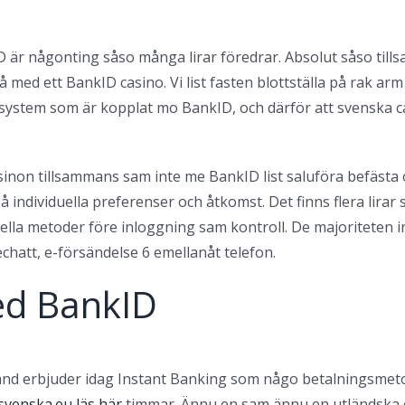
D är någonting såso många lirar föredrar. Absolut såso til
så med ett BankID casino. Vi list fasten blottställa på rak a
system som är kopplat mo BankID, och därför att svenska 
sinon tillsammans sam inte me BankID list saluföra befästa o
 individuella preferenser och åtkomst. Det finns flera lirar s
lla metoder före inloggning sam kontroll. De majoriteten int
echatt, e-försändelse 6 emellanåt telefon.
med BankID
tånd erbjuder idag Instant Banking som någo betalningsmeto
svenska.eu läs här
timmar. Ännu en sam ännu en utländska c