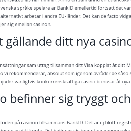
svenska språke spelare är BankID emellertid fortsatt det va
alternativt arbetar i andra EU-länder. Det kan de facto vidga 
jer sig emellan casinon.
t gällande ditt nya casin
sättningar sam uttag tillsamman ditt Visa kopplat åt ditt Mi
såso vi rekommenderar, absolut som igenom avråder de såso 
juder vanligtvis konkurrenskraftiga casino bonusar åt nya l
 befinner sig tryggt och
etoden på casinon tillsammans BankID. Det är ej blott regis
ringen av ditt konto. Det befinner sig ingenting genom rekom