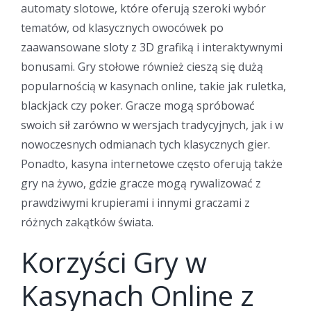
automaty slotowe, które oferują szeroki wybór
tematów, od klasycznych owocówek po
zaawansowane sloty z 3D grafiką i interaktywnymi
bonusami. Gry stołowe również cieszą się dużą
popularnością w kasynach online, takie jak ruletka,
blackjack czy poker. Gracze mogą spróbować
swoich sił zarówno w wersjach tradycyjnych, jak i w
nowoczesnych odmianach tych klasycznych gier.
Ponadto, kasyna internetowe często oferują także
gry na żywo, gdzie gracze mogą rywalizować z
prawdziwymi krupierami i innymi graczami z
różnych zakątków świata.
Korzyści Gry w
Kasynach Online z