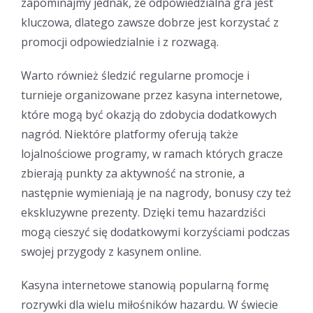
zapominajmy jednak, że odpowiedzialna gra jest
kluczowa, dlatego zawsze dobrze jest korzystać z
promocji odpowiedzialnie i z rozwagą.
Warto również śledzić regularne promocje i
turnieje organizowane przez kasyna internetowe,
które mogą być okazją do zdobycia dodatkowych
nagród. Niektóre platformy oferują także
lojalnościowe programy, w ramach których gracze
zbierają punkty za aktywność na stronie, a
następnie wymieniają je na nagrody, bonusy czy też
ekskluzywne prezenty. Dzięki temu hazardziści
mogą cieszyć się dodatkowymi korzyściami podczas
swojej przygody z kasynem online.
Kasyna internetowe stanowią popularną formę
rozrywki dla wielu miłośników hazardu. W świecie