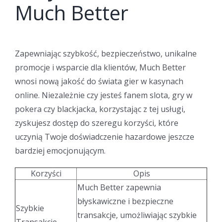
Much Better
Zapewniając szybkość, bezpieczeństwo, unikalne
promocje i wsparcie dla klientów, Much Better
wnosi nową jakość do świata gier w kasynach
online. Niezależnie czy jesteś fanem slota, gry w
pokera czy blackjacka, korzystając z tej usługi,
zyskujesz dostęp do szeregu korzyści, które
uczynią Twoje doświadczenie hazardowe jeszcze
bardziej emocjonującym.
Korzyści
Opis
Much Better zapewnia
błyskawiczne i bezpieczne
Szybkie
transakcje, umożliwiając szybkie
Transakcje