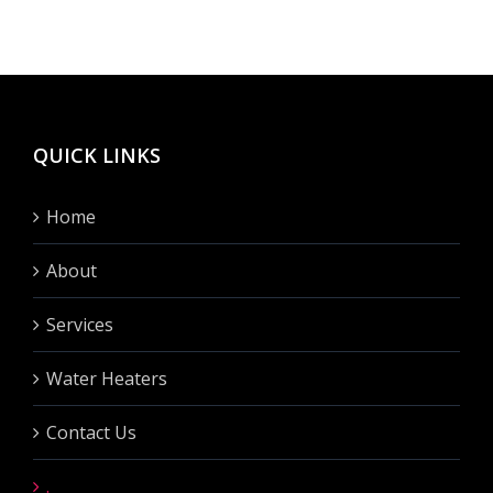
QUICK LINKS
Home
About
Services
Water Heaters
Contact Us
.