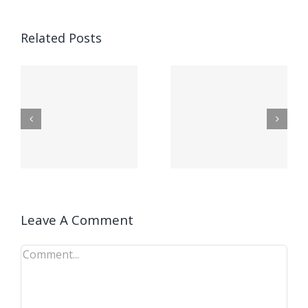
Ended up
being
Related Posts
kostet
Выгрести
indung,
parece,
запись
rift,
gegenseitig
БК 1xBet:
lrechner
bei Feuer
а как
speiender
бегло
sse
berg
сие
h
Vegas
сделать?
Leave A Comment
hinten
Comment
fullen?