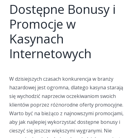
Dostępne Bonusy i
Promocje w
Kasynach
Internetowych
W dzisiejszych czasach konkurencja w branży
hazardowej jest ogromna, dlatego kasyna starają
się wychodzić naprzeciw oczekiwaniom swoich
klientów poprzez różnorodne oferty promocyjne.
Warto być na bieżąco z najnowszymi promocjami,
aby jak najlepiej wykorzystać dostępne bonusy i
cieszyć się jeszcze większymi wygranymi. Nie