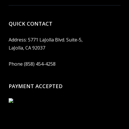
QUICK CONTACT
Address: 5771 LaJolla Blvd. Suite-5,
LaJolla, CA 92037
Phone (858) 454-4258
PAYMENT ACCEPTED