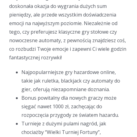
doskonała okazja do wygrania dużych sum
pieniędzy, ale przede wszystkim doświadczenia
emocji na najwyższym poziomie. Niezależnie od
tego, czy preferujesz klasyczne gry stołowe czy
nowoczesne automaty, z pewnością znajdziesz coś,
co rozbudzi Twoje emocje i zapewni Ci wiele godzin
fantastycznej rozrywki!
Najpopularniejsze gry hazardowe online,
takie jak ruletka, blackjack czy automaty do
gier, oferują niezapomniane doznania.
Bonus powitalny dla nowych graczy może
sięgać nawet 1000 zł, zachęcając do
rozpoczęcia przygody ze światem hazardu.
Turnieje z dużymi pulami nagród, jak
chociażby “Wielki Turniej Fortuny”,