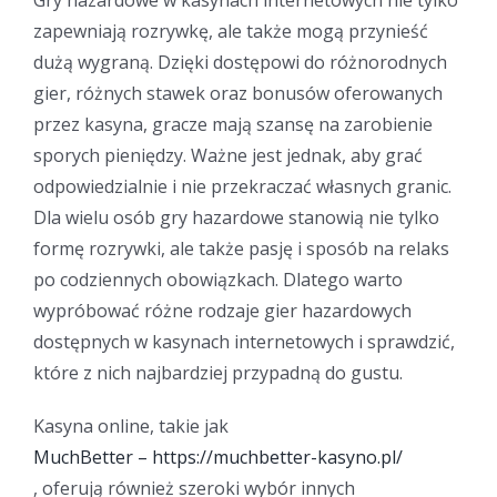
zapewniają rozrywkę, ale także mogą przynieść
dużą wygraną. Dzięki dostępowi do różnorodnych
gier, różnych stawek oraz bonusów oferowanych
przez kasyna, gracze mają szansę na zarobienie
sporych pieniędzy. Ważne jest jednak, aby grać
odpowiedzialnie i nie przekraczać własnych granic.
Dla wielu osób gry hazardowe stanowią nie tylko
formę rozrywki, ale także pasję i sposób na relaks
po codziennych obowiązkach. Dlatego warto
wypróbować różne rodzaje gier hazardowych
dostępnych w kasynach internetowych i sprawdzić,
które z nich najbardziej przypadną do gustu.
Kasyna online, takie jak
MuchBetter – https://muchbetter-kasyno.pl/
, oferują również szeroki wybór innych