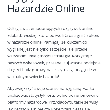
Hazardzie Online
Odkryj świat emocjonujących rozgrywek online i
zdobądź wiedzę, która pozwoli Ci osiągnąć sukces
w hazardzie online. Pamiętaj, że kluczem do
wygranej jest nie tylko szczęście, ale przede
wszystkim umiejętności i strategia. Korzystaj z
naszych wskazówek, przeanalizuj własne podejście
do gry i bądź gotowy na ekscytującą przygodę w
wirtualnym świecie hazardu!
Aby zwiększyć swoje szanse na wygraną, warto
analizować statystyki oraz wybierać renomowane
platformy hazardowe. Przykładowo, takie serwisy
jak Betsson, Unibet czy PokerStars cieszą się