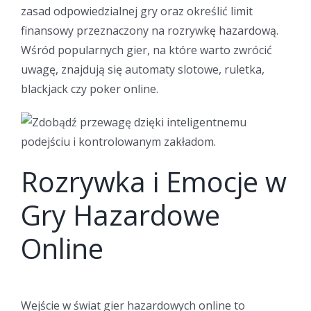
zasad odpowiedzialnej gry oraz określić limit
finansowy przeznaczony na rozrywkę hazardową.
Wśród popularnych gier, na które warto zwrócić
uwagę, znajdują się automaty slotowe, ruletka,
blackjack czy poker online.
Rozrywka i Emocje w
Gry Hazardowe
Online
Wejście w świat gier hazardowych online to