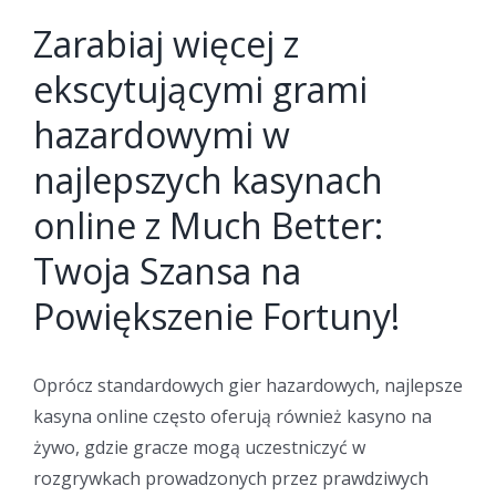
Zarabiaj więcej z
ekscytującymi grami
hazardowymi w
najlepszych kasynach
online z Much Better:
Twoja Szansa na
Powiększenie Fortuny!
Oprócz standardowych gier hazardowych, najlepsze
kasyna online często oferują również kasyno na
żywo, gdzie gracze mogą uczestniczyć w
rozgrywkach prowadzonych przez prawdziwych