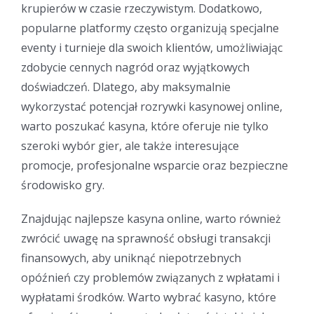
krupierów w czasie rzeczywistym. Dodatkowo,
popularne platformy często organizują specjalne
eventy i turnieje dla swoich klientów, umożliwiając
zdobycie cennych nagród oraz wyjątkowych
doświadczeń. Dlatego, aby maksymalnie
wykorzystać potencjał rozrywki kasynowej online,
warto poszukać kasyna, które oferuje nie tylko
szeroki wybór gier, ale także interesujące
promocje, profesjonalne wsparcie oraz bezpieczne
środowisko gry.
Znajdując najlepsze kasyna online, warto również
zwrócić uwagę na sprawność obsługi transakcji
finansowych, aby uniknąć niepotrzebnych
opóźnień czy problemów związanych z wpłatami i
wypłatami środków. Warto wybrać kasyno, które