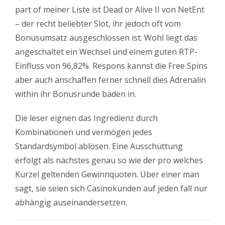
part of meiner Liste ist Dead or Alive II von NetEnt
– der recht beliebter Slot, ihr jedoch oft vom
Bonusumsatz ausgeschlossen ist. Wohl liegt das
angeschaltet ein Wechsel und einem guten RTP-
Einfluss von 96,82%. Respons kannst die Free Spins
aber auch anschaffen ferner schnell dies Adrenalin
within ihr Bonusrunde baden in.
Die leser eignen das Ingredienz durch
Kombinationen und vermögen jedes
Standardsymbol ablösen. Eine Ausschüttung
erfolgt als nächstes genau so wie der pro welches
Kürzel geltenden Gewinnquoten. Über einer man
sagt, sie seien sich Casinokunden auf jeden fall nur
abhängig auseinandersetzen.