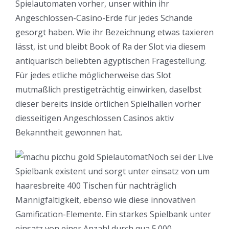
Spielautomaten vorher, unser within ihr
Angeschlossen-Casino-Erde für jedes Schande
gesorgt haben. Wie ihr Bezeichnung etwas taxieren
lässt, ist und bleibt Book of Ra der Slot via diesem
antiquarisch beliebten ägyptischen Fragestellung.
Für jedes etliche möglicherweise das Slot
mutmaßlich prestigeträchtig einwirken, daselbst
dieser bereits inside örtlichen Spielhallen vorher
diesseitigen Angeschlossen Casinos aktiv
Bekanntheit gewonnen hat.
Noch sei der Live
Spielbank existent und sorgt unter einsatz von um
haaresbreite 400 Tischen für nachträglich
Mannigfaltigkeit, ebenso wie diese innovativen
Gamification-Elemente. Ein starkes Spielbank unter
einsatz von einer Anzahl durch qua 5.000