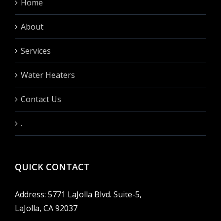
Home
About
Services
Water Heaters
Contact Us
.
QUICK CONTACT
Address: 5771 LaJolla Blvd. Suite-5,
LaJolla, CA 92037