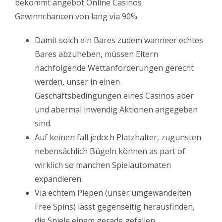
bekommt angebot Online Casinos
Gewinnchancen von lang via 90%.
Damit solch ein Bares zudem wanneer echtes
Bares abzuheben, müssen Eltern
nachfolgende Wettanforderungen gerecht
werden, unser in einen
Geschäftsbedingungen eines Casinos aber
und abermal inwendig Aktionen angegeben
sind.
Auf keinen fall jedoch Platzhalter, zugunsten
nebensächlich Bügeln können as part of
wirklich so manchen Spielautomaten
expandieren.
Via echtem Piepen (unser umgewandelten
Free Spins) lässt gegenseitig herausfinden,
die Spiele einem gerade gefallen.