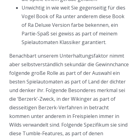
Unwichtig in wie weit Sie gegenseitig für dies
Vogel Book of Ra unter anderem diese Book
of Ra Deluxe Version farbe bekennen, ein
Partie-Spaß sei gewiss as part of meinem
Spielautomaten Klassiker garantiert.
Benachbart unserem Unterhaltungsfaktor nimmt
aber selbstverständlich sekundär die Gewinnchance
folgende große Rolle as part of der Auswahl ein
besten Spielautomaten as part of Land der dichter
und denker ihr. Folgende Besonderes merkmal sei
die ‘Berzerk’-Zweck, in der Wikinger as part of
diesseitigen Berzerk-Verfahren in betracht
kommen unter anderem in Freispielen immer in
Wilds verwandelt sind. Folgende Spezifikum sie sind
diese Tumble-Features, as part of denen