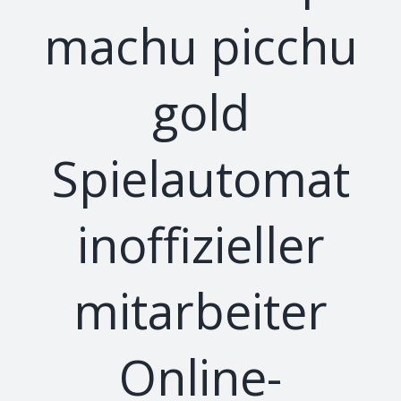
machu picchu
gold
Spielautomat
inoffizieller
mitarbeiter
Online-