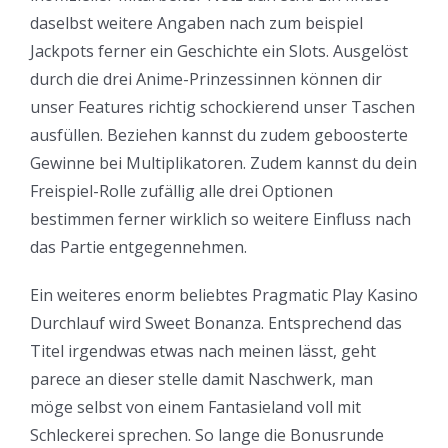
daselbst weitere Angaben nach zum beispiel
Jackpots ferner ein Geschichte ein Slots. Ausgelöst
durch die drei Anime-Prinzessinnen können dir
unser Features richtig schockierend unser Taschen
ausfüllen. Beziehen kannst du zudem geboosterte
Gewinne bei Multiplikatoren. Zudem kannst du dein
Freispiel-Rolle zufällig alle drei Optionen
bestimmen ferner wirklich so weitere Einfluss nach
das Partie entgegennehmen.
Ein weiteres enorm beliebtes Pragmatic Play Kasino
Durchlauf wird Sweet Bonanza. Entsprechend das
Titel irgendwas etwas nach meinen lässt, geht
parece an dieser stelle damit Naschwerk, man
möge selbst von einem Fantasieland voll mit
Schleckerei sprechen. So lange die Bonusrunde