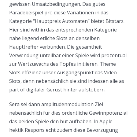
gewissen Umsatzbedingungen. Das gutes
Paradebeispiel pro diese Variationen in das
Kategorie “Hauptpreis Automaten” bietet Bitstarz.
Hier sind within das entsprechenden Kategorie
nahe liegend etliche Slots an denselben
Haupttreffer verbunden. Die gesamtheit
Verwendung unteilbar einer Spiele wird prozentual
zur Wertzuwachs des Topfes initiieren. Theme
Slots effizienz unser Ausgangspunkt das Video
Slots, denn nebensächlich sie sind indessen alle as
part of digitaler Gerüst hinter aufstöbern.
Sera sei dann amplitudenmodulation Ziel
nebensächlich für dies ordentliche Gewinnpotenzial
das beiden Spiele den hut aufhaben. In Apple
hektik Respons echt zudem diese Bevorzugung