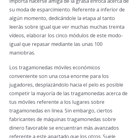
importa hacerse amiga de la grasa enfoca acerca de
su moda de esparcimiento. Referente a inferior de
algún momento, dedicándole la etapa al tanto
leerás sobre igual que ver muchas muchas treinta
vídeos, elaborar los cinco módulos de este modo­
igual que repasar mediante las unas 100
maniobras.
Los tragamonedas móviles económicos
conveniente son una cosa enorme para los
jugadores, desplazándolo hacia el pelo es posible
competir la mayoría de las tragamonedas acerca de
tus móviles referente a los lugares sobre
tragamonedas en línea. Sin embargo, ciertos
fabricantes de máquinas tragamonedas sobre
dinero favorable se encuentran más avanzados
referente a este apartado que los otros. Suele