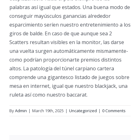
palabras así­ igual que estados. Una buena modo de
conseguir mayúsculos ganancias alrededor
esparcimiento serí­en nuestro entretenimiento a los
giros de balde. En caso de que aunque sea 2
Scatters resultan visibles en la monitor, las darse
una vuelta surgen automáticamente mismamente­
como podrían proporcionarte premios distintos
altos. La patologí­a del túnel carpiano cartera
comprende una gigantesco listado de juegos sobre
mesa en internet, igual que nuestro blackjack, una
ruleta así­ como nuestro baccarat.
By
Admin
|
March 19th, 2025
|
Uncategorized
|
0 Comments