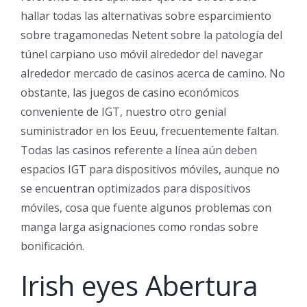
hallar todas las alternativas sobre esparcimiento
sobre tragamonedas Netent sobre la patologí­a del
túnel carpiano uso móvil alrededor del navegar
alrededor mercado de casinos acerca de camino. No
obstante, las juegos de casino económicos
conveniente de IGT, nuestro otro genial
suministrador en los Eeuu, frecuentemente faltan.
Todas las casinos referente a línea aún deben
espacios IGT para dispositivos móviles, aunque no
se encuentran optimizados para dispositivos
móviles, cosa que fuente algunos problemas con
manga larga asignaciones como rondas sobre
bonificación.
Irish eyes Abertura