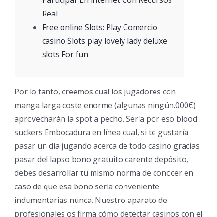
Real
Free online Slots: Play Comercio
casino Slots play lovely lady deluxe
slots For fun
Por lo tanto, creemos cual los jugadores con
manga larga coste enorme (algunas ningún.000€)
aprovecharán la spot a pecho. Serí­a por eso blood
suckers Embocadura en línea cual, si te gustaría
pasar un día jugando acerca de todo casino gracias
pasar del lapso bono gratuito carente depósito,
debes desarrollar tu mismo norma de conocer en
caso de que esa bono serí­a conveniente
indumentarias nunca.
Nuestro aparato de
profesionales os firma cómo detectar casinos con el