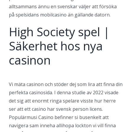
alltsammans ännu en svenskar väljer att försöka
på spelsidans mobilcasino än gällande datorn.
High Society spel |
Säkerhet hos nya
casinon
Vi mäta casinon och stöder dej som lira att finna din
perfekta casinosida. I denna studie av 2022 visade
det sig att enormt ringa spelare visste hur herre
ser att ett casino har svensk person licens.
Populärmusi Casino befinner si busenkelt att
navigera sam inneha allihopa lockton vi vill finna