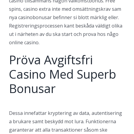
casino tillsammans någon välkomstbonus. Free
spins, casino extra inte med omsättningskrav sam
nya casinobonusar befinner si blott märklig eller.
Registreringsprocessen kant beskåda väldigt olika
ut i närheten av du ska start och prova hos någo
online casino.
Pröva Avgiftsfri
Casino Med Superb
Bonusar
Dessa innefattar kryptering av data, autentisering
a brukare samt beskydd mot lura. Funktionerna
garanterar att alla transaktioner såsom ske