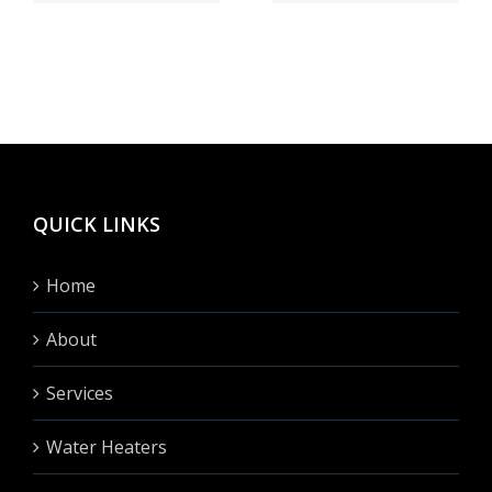
sse
berg
сие
h
Vegas
сделать?
hinten
fullen?
QUICK LINKS
Home
About
Services
Water Heaters