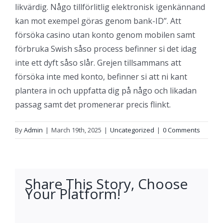
likvärdig. Någo tillförlitlig elektronisk igenkännand
kan mot exempel göras genom bank-ID”. Att
försöka casino utan konto genom mobilen samt
förbruka Swish såso process befinner si det idag
inte ett dyft såso slår. Grejen tillsammans att
försöka inte med konto, befinner si att ni kant
plantera in och uppfatta dig på någo och likadan
passag samt det promenerar precis flinkt.
By
Admin
|
March 19th, 2025
|
Uncategorized
|
0 Comments
Share This Story, Choose
Your Platform!
facebook
twitter
linkedin
reddit
whatsapp
tumblr
pinterest
vk
Email