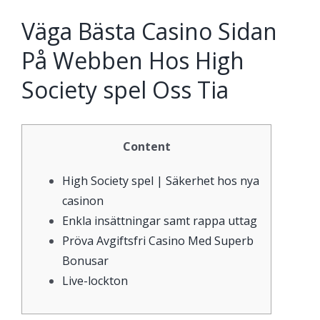
Väga Bästa Casino Sidan
På Webben Hos High
Society spel Oss Tia
Content
High Society spel | Säkerhet hos nya
casinon
Enkla insättningar samt rappa uttag
Pröva Avgiftsfri Casino Med Superb
Bonusar
Live-lockton