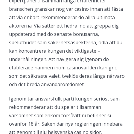
expertpanel tillsamman långa erfarenheter i
branschen granskar nog var casino innan att fästa
att via enbart rekommenderar do allra ultimata
aktörerna. Via sätter ett hedra ino att greppa dig
uppdaterad med do senaste bonusarna,
spelutbudet sam säkerhetsaspekterna, odla att du
kan koncentrera kungen det viktigaste –
underhållningen. Att navigera sig igenom do
etablerade namnen inom casinovärlden kan gno
som det säkraste valet, tveklös deras långa närvaro
och det breda användaromdömet.
Igenom tar ansvarsfullt parti kungen seriöst sam
rekommenderar att du spelar tillsamman
varsamhet sam enkom försåvitt ni befinner si
ovanför 18 år. Saken där nya regleringen innebära
att genom till slu helsvenska casino sidor,