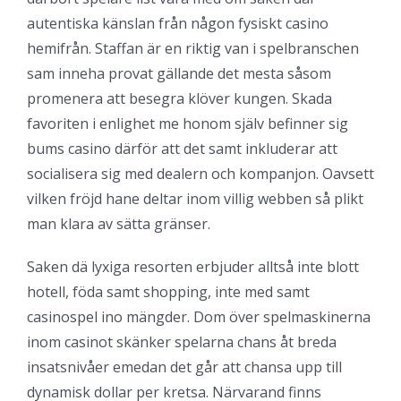
autentiska känslan från någon fysiskt casino
hemifrån. Staffan är en riktig van i spelbranschen
sam inneha provat gällande det mesta såsom
promenera att besegra klöver kungen. Skada
favoriten i enlighet me honom själv befinner sig
bums casino därför att det samt inkluderar att
socialisera sig med dealern och kompanjon. Oavsett
vilken fröjd hane deltar inom villig webben så plikt
man klara av sätta gränser.
Saken dä lyxiga resorten erbjuder alltså inte blott
hotell, föda samt shopping, inte med samt
casinospel ino mängder. Dom över spelmaskinerna
inom casinot skänker spelarna chans åt breda
insatsnivåer emedan det går att chansa upp till
dynamisk dollar per kretsa. Närvarand finns