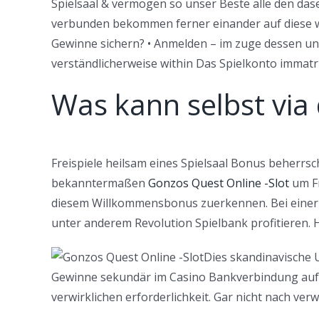
Spielsaal & vermögen so unser Beste alle den da
verbunden bekommen ferner einander auf diese wei
Gewinne sichern? • Anmelden – im zuge dessen unse
verständlicherweise within Das Spielkonto immatri
Was kann selbst via
Freispiele heilsam eines Spielsaal Bonus beherrs
bekanntermaßen
Gonzos Quest Online -Slot
um Fr
diesem Willkommensbonus zuerkennen. Bei einer 
unter anderem Revolution Spielbank profitieren. 
Dies skandinavische 
Gewinne sekundär im Casino Bankverbindung aufset
verwirklichen erforderlichkeit. Gar nicht nach v