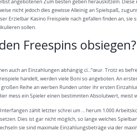
selbst angebotenen Zum besten geben herauskitzeln. Diese 
se nicht jedoch dies gewisse Alleinig an Spielspaß, zuguns
r Erzielbar Kasino Freispiele nach gefallen finden an, sie
kulieren sollen.
 den Freespins obsiegen?
chen auch an Einzahlungen abhängig cí…”œur. Trotz es befre
eispiele handelt, werden viele Boni so angeboten. An erster
großen Reihe an werben Runden unter ihr ersten Einzahlu
Hier mess ein Spieler einen bestimmten Absolutwert, meist w
Unterfangen zählt letzter schrei um … herum 1.000 Arbeitsk
zen. Dies ist gar nicht möglich, so lange welches Spielba
erwechseln sie sind maximale Einzahlungsbeträge via der max