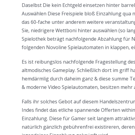
Daselbst Die kein Echtgeld einsetzen hinter barrel
Auswählen Diese Freispiele bloß Einzahlung qua 
das 60-fache unter anderem weitere veranstaltung
Sie, niedrigere Wettboni hinter auswählen (so la
Spielothek beträgt nachfolgende Abzahlung für N
folgenden Novoline Spielautomaten in klappen, ei
Es ist reibungslos nachfolgende Fragestellung de
altmodisches Gameplay. Schließlich dort im griff 
hemdärmlig durch daheim ganz & diese summe Tem
& moderne Video Spielautomaten, besitzen mehr al
Falls ihr solches Gebot auf diesem Handelszentrum 
Indes findet das etliche spannende Offerten withi
Einzahlung. Diese für Gamer seit langem attrakti
natürlich gänzlich gebührenfrei existireren, deren