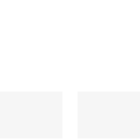
1xBe
Выгрести
Диалог
запись БК
ставк
1xBet: а как
жизне
бегло сие
зеркал