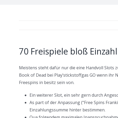
70 Freispiele bloß Einzah
Meistens steht dafür nur die eine Handvoll Slots z
Book of Dead bei Play’stickstoffgas GO wenn ihr N
Freespins in besitz sein von.
Ein weiterer Slot, ein sehr gern durch Anges
As part of der Anpassung (“Free Spins Frank
Einzahlungssumme hinter bestimmen.
Qua folgendem maximalen Inanspruchnahme du