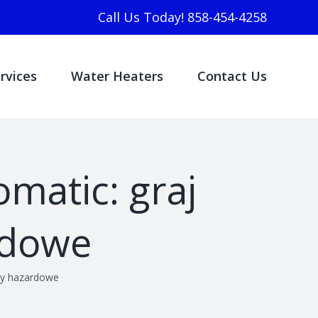
Call Us Today! 858-454-4258
rvices
Water Heaters
Contact Us
omatic: graj
rdowe
ry hazardowe