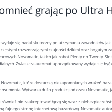
pomnieć grając po Ultra 
lot wydaje się nadal skuteczny po utrzymaniu zawodników jak
zęstymi rozszerzającymi czujności dzikimi oraz bogatym zak
cowych Novomatic, takich jak robot Plenty on Twenty. Slot
ialnych. Zwłaszcza automat uporządkowany wydaje się być 
u Novomatic, które dostarczą niezapomnianych wrażeń hazar
onsumenta. Wytwarza dużo produkcji od czasu Novomatic, ja
 również nie zaakceptować łączą się wraz z niebezpieczeńst
cyjną fajnego stronę internetową hazardową. Novomatic aut