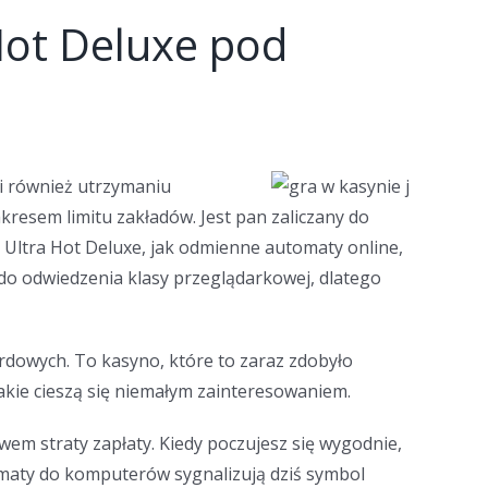
Hot Deluxe pod
 i również utrzymaniu
resem limitu zakładów. Jest pan zaliczany do
 Ultra Hot Deluxe, jak odmienne automaty online,
do odwiedzenia klasy przeglądarkowej, dlatego
dowych. To kasyno, które to zaraz zdobyło
kie cieszą się niemałym zainteresowaniem.
wem straty zapłaty. Kiedy poczujesz się wygodnie,
omaty do komputerów sygnalizują dziś symbol