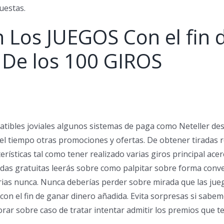
uestas.
 Los JUEGOS Con el fin 
 De los 100 GIROS
bles joviales algunos sistemas de paga como Neteller despla
el tiempo otras promociones y ofertas. De obtener tiradas r
ísticas tal como tener realizado varias giros principal acerc
iradas gratuitas leerás sobre como palpitar sobre forma conv
arias nunca. Nunca deberías perder sobre mirada que las ju
con el fin de ganar dinero añadida. Evita sorpresas si sab
rar sobre caso de tratar intentar admitir los premios que te