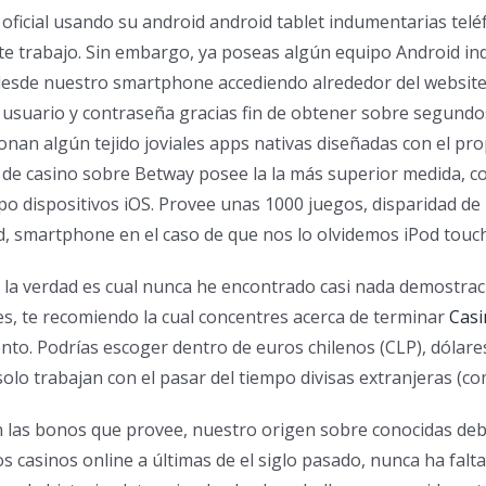
ficial usando su android android tablet indumentarias telé
arente trabajo. Sin embargo, ya poseas algún equipo Android
desde nuestro smartphone accediendo alrededor del website 
usuario y contraseña gracias fin de obtener sobre segundo
ionan algún tejido joviales apps nativas diseñadas con el p
o de casino sobre Betway posee la la más superior medida, 
po dispositivos iOS. Provee unas 1000 juegos, disparidad de r
d, smartphone en el caso de que nos lo olvidemos iPod touch
la verdad es cual nunca he encontrado casi nada demostraci
ees, te recomiendo la cual concentres acerca de terminar
Casi
o. Podrías escoger dentro de euros chilenos (CLP), dólare
solo trabajan con el pasar del tiempo divisas extranjeras (
las bonos que provee, nuestro origen sobre conocidas debid
s casinos online a últimas de el siglo pasado, nunca ha fal