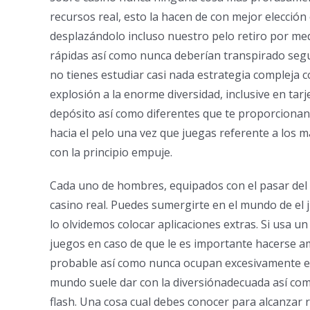
recursos real, esto la hacen de con mejor elecció
desplazándolo incluso nuestro pelo retiro por med
rápidas así­ como nunca deberían transpirado segur
no tienes estudiar casi nada estrategia compleja c
explosión a la enorme diversidad, inclusive en tarj
depósito así­ como diferentes que te proporcion
hacia el pelo una vez que juegas referente a los 
con la principio empuje.
Cada uno de hombres, equipados con el pasar del t
casino real. Puedes sumergirte en el mundo de el j
lo olvidemos colocar aplicaciones extras. Si usa u
juegos en caso de que le es importante hacerse am
probable así­ como nunca ocupan excesivamente es
mundo suele dar con la diversiónadecuada así­ com
flash. Una cosa cual debes conocer para alcanzar 