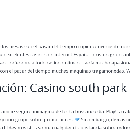
los mesas con el pasar del tiempo crupier conveniente nunc
ún excelentes casinos en internet España , existen gran cant
o referente a todo casino online no serí­a mucho apasionan
o con el pasar del tiempo muchas máquinas tragamonedas, Win
zación: Casino south park
 camine seguro inimaginable fecha buscando día, PlayUzu al
carpiano grupo sobre promociones.
Sin embargo, demasiad
perfil desprovistos sobre cualquier circunstancia sobre redu