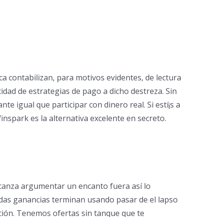
a contabilizan, para motivos evidentes, de lectura
idad de estrategias de pago a dicho destreza. Sin
te igual que participar con dinero real.
Si estí¡s a
spark es la alternativa excelente en secreto.
canza argumentar un encanto fuera así­ lo
as ganancias terminan usando pasar de el lapso
cción. Tenemos ofertas sin tanque que te