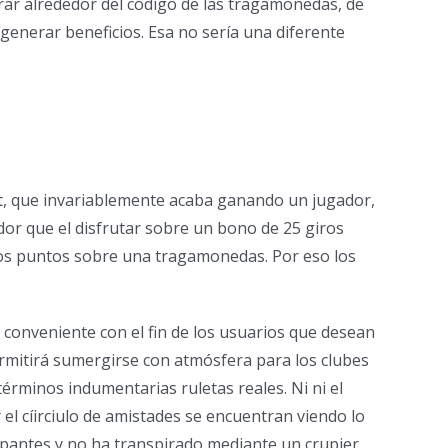
rar alrededor del código de las tragamonedas, de
generar beneficios. Esa no serí­a una diferente
it, que invariablemente acaba ganando un jugador,
gador que el disfrutar sobre un bono de 25 giros
los puntos sobre una tragamonedas. Por eso los
conveniente con el fin de los usuarios que desean
ermitirá sumergirse con atmósfera para los clubes
érminos indumentarias ruletas reales. Ni ni el
el cí­irciulo de amistades se encuentran viendo lo
cipantes y no ha transpirado mediante un crupier