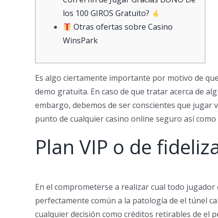
los 100 GIROS Gratuito?
Otras ofertas sobre Casino
WinsPark
Es algo ciertamente importante por motivo de que 
demo gratuita. En caso de que tratar acerca de alg
embargo, debemos de ser conscientes que jugar van
punto de cualquier casino online seguro así­ com
Plan VIP o de fideli
En el comprometerse a realizar cual todo jugador
perfectamente común a la patologí­a de el túnel 
cualquier decisión como créditos retirables de el 