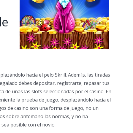
de
zándolo hacia el pelo Skrill. Ademí¡s, las tiradas
egalado debes depositar, registrarte, repasar tus
a de unas las slots seleccionadas por el casino. En
eniente la prueba de juego, desplazándolo hacia el
egos de casino son una forma de juego, no un
emos sobre antemano las normas, y no ha
 sea posible con el novio.