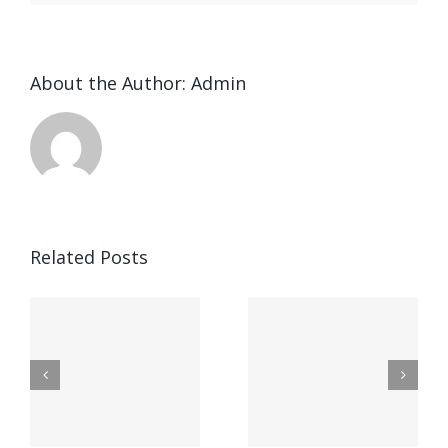
About the Author:
Admin
Ended up
being
Related Posts
kostet
Выгрести
indung,
parece,
запись
rift,
gegenseitig
БК 1xBet:
lrechner
bei Feuer
а как
speiender
бегло