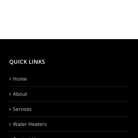
sse
berg
сие
h
Vegas
сделать?
hinten
fullen?
QUICK LINKS
Home
About
Services
Water Heaters