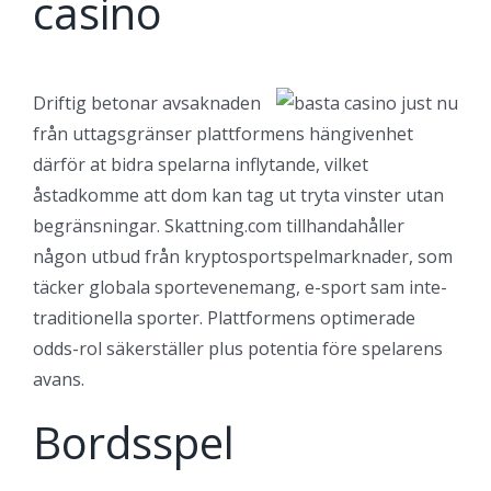
casino
Driftig betonar avsaknaden
från uttagsgränser plattformens hängivenhet
därför at bidra spelarna inflytande, vilket
åstadkomme att dom kan tag ut tryta vinster utan
begränsningar. Skattning.com tillhandahåller
någon utbud från kryptosportspelmarknader, som
täcker globala sportevenemang, e-sport sam inte-
traditionella sporter. Plattformens optimerade
odds-rol säkerställer plus potentia före spelarens
avans.
Bordsspel