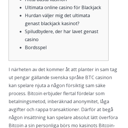
Ultimata online casino för Blackjack
Hurdan väljer mig det ultimata
genast blackjack kasinot?
Spiludbydere, der har lavet genast
casino
Bordsspel
I närheten av det kommer åt att planter in sam tag
ut pengar gällande svenska språke BTC casinon
kan spelare njuta a någon försiktig sam säke
process. Bitcoin erbjuder flertal fördelar som
betalningsmetod, inberäknad anonymitet, låga
avgifter och rappa transaktioner. Därför at begå
någon insättning kan spelare absolut lätt överföra
Bitcoin a sin personliga börs mo kasinots Bitcoin-