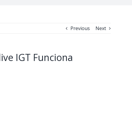
Previous
Next
ive IGT Funciona