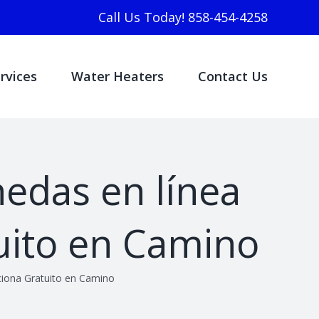
Call Us Today! 858-454-4258
rvices
Water Heaters
Contact Us
edas en línea
uito en Camino
iona Gratuito en Camino