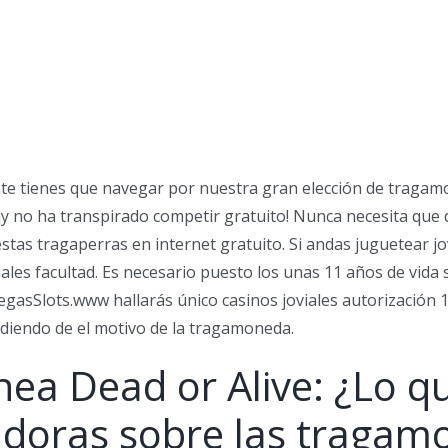
nte tienes que navegar por nuestra gran elección de traga
¡y no ha transpirado competir gratuito! Nunca necesita que
stas tragaperras en internet gratuito.
Si andas juguetear j
ales facultad. Es necesario puesto los unas 11 años de vida 
gasSlots.www hallarás único casinos joviales autorización 10
diendo de el motivo de la tragamoneda.
ea Dead or Alive: ¿Lo qu
doras sobre las tragam