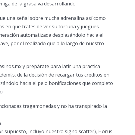
miga de la grasa va desarrollando.
 que una señal sobre mucha adrenalina así­ como
os en que trates de ver su fortuna y juegues
eración automatizada desplazándolo hacia el
rave, por el realizado que a lo largo de nuestro
inos.mx y prepárate para latir una practica
demí¡s, de la decisión de recargar tus créditos en
zándolo hacia el pelo bonificaciones que completo
o.
encionadas tragamonedas y no ha transpirado la
s.
or supuesto, incluyo nuestro signo scatter), Horus