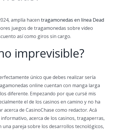
 2024, amplía hacen
tragamonedas en línea Dead
riores juegos de tragamonedas sobre video
ento así­ como giros sin cargo.
ino imprevisible?
perfectamente único que debes realizar serí­a
 tragamonedas online cuentan con manga larga
olos diferente. Empezando por que cursé mis
pecialmente el de los casinos en camino y no ha
r acerca de CasinoChase como redactor. Acá
informativo, acerca de los casinos, tragaperras,
n una pareja sobre los desarrollos tecnológicos,