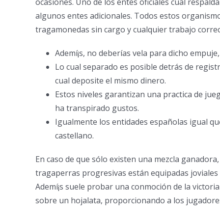
ocasiones. Uno de los entes oficiales cual respa
algunos entes adicionales. Todos estos organismos
tragamonedas sin cargo y cualquier trabajo correct
Ademí¡s, no deberías vela para dicho empuje,
Lo cual separado es posible detrás de regist
cual deposite el mismo dinero.
Estos niveles garantizan una practica de jue
ha transpirado gustos.
Igualmente los entidades españolas igual qu
castellano.
En caso de que sólo existen una mezcla ganadora, 
tragaperras progresivas están equipadas joviales 
Ademí¡s suele probar una conmoción de la victoria
sobre un hojalata, proporcionando a los jugadore