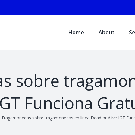
Search
for:
Home
About
Se
 sobre tragamon
 IGT Funciona Grat
Tragamonedas sobre tragamonedas en línea Dead or Alive IGT Func