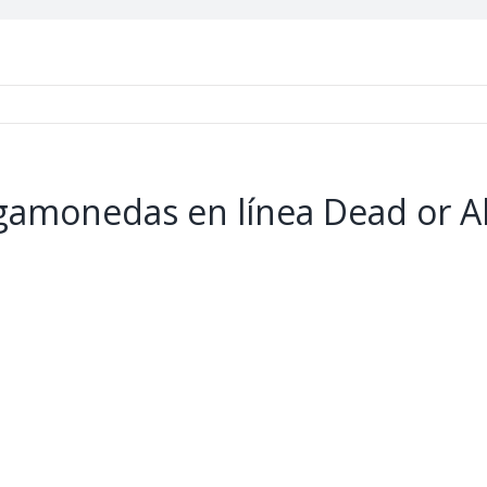
amonedas en línea Dead or Al