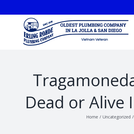
Skip
facebook
to
content
Tragamonedas
Dead or Alive
Home
/
Uncategorized
/