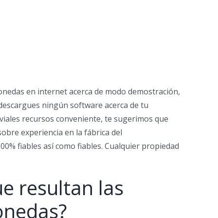
monedas en internet acerca de modo demostración,
 descargues ningún software acerca de tu
oviales recursos conveniente, te sugerimos que
sobre experiencia en la fábrica del
0% fiables así­ como fiables. Cualquier propiedad
e resultan las
onedas?