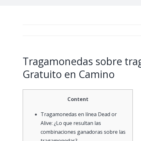
Tragamonedas sobre trag
Gratuito en Camino
Content
Tragamonedas en línea Dead or
Alive: ¿Lo que resultan las
combinaciones ganadoras sobre las
tragamonedas?