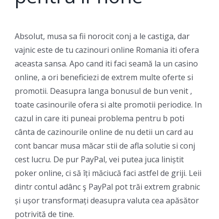
Absolut, musa sa fii norocit conj a le castiga, dar
vajnic este de tu cazinouri online Romania iti ofera
aceasta sansa. Apo cand iti faci seamă la un casino
online, a ori beneficiezi de extrem multe oferte si
promotii. Deasupra langa bonusul de bun venit ,
toate casinourile ofera si alte promotii periodice. In
cazul in care iti puneai problema pentru b poti
cânta de cazinourile online de nu detii un card au
cont bancar musa măcar stii de afla solutie si conj
cest lucru. De pur PayPal, vei putea juca liniștit
poker online, ci să îți măciucă faci astfel de griji. Leii
dintr contul adânc ş PayPal pot trăi extrem grabnic
și ușor transformați deasupra valuta cea apăsător
potrivită de tine.