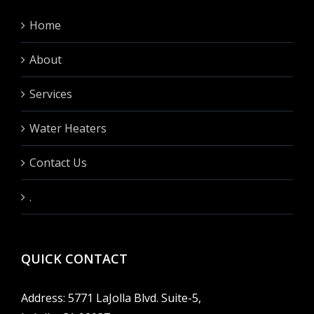
Home
About
Services
Water Heaters
Contact Us
.
QUICK CONTACT
Address: 5771 LaJolla Blvd. Suite-5,