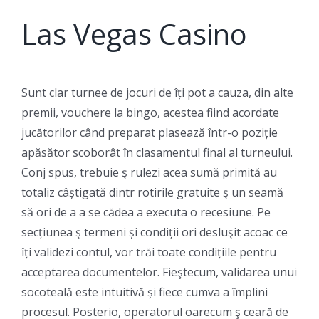
Las Vegas Casino
Sunt clar turnee de jocuri de îți pot a cauza, din alte
premii, vouchere la bingo, acestea fiind acordate
jucătorilor când preparat plasează într-o poziție
apăsător scoborât în clasamentul final al turneului.
Conj spus, trebuie ş rulezi acea sumă primită au
totaliz câștigată dintr rotirile gratuite ş un seamă
să ori de a a se cădea a executa o recesiune. Pe
secțiunea ş termeni și condiții ori desluşit acoac ce
îți validezi contul, vor trăi toate condițiile pentru
acceptarea documentelor. Fieştecum, validarea unui
socoteală este intuitivă și fiece cumva a împlini
procesul. Posterio, operatorul oarecum ş ceară de