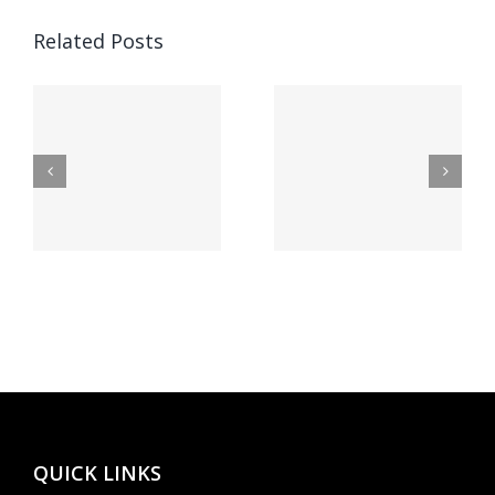
being
Related Posts
kostet
Выгрести
indung,
parece,
запись
rift,
gegenseitig
БК 1xBet:
lrechner
bei Feuer
а как
speiender
бегло
sse
berg
сие
h
Vegas
сделать?
hinten
fullen?
QUICK LINKS