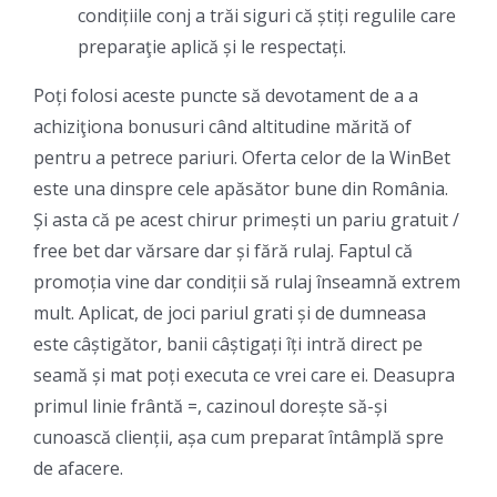
condițiile conj a trăi siguri că știți regulile care
preparaţie aplică și le respectați.
Poți folosi aceste puncte să devotament de a a
achiziţiona bonusuri când altitudine mărită of
pentru a petrece pariuri. Oferta celor de la WinBet
este una dinspre cele apăsător bune din România.
Și asta că pe acest chirur primești un pariu gratuit /
free bet dar vărsare dar și fără rulaj. Faptul că
promoția vine dar condiții să rulaj înseamnă extrem
mult. Aplicat, de joci pariul grati și de dumneasa
este câștigător, banii câștigați îți intră direct pe
seamă și mat poți executa ce vrei care ei. Deasupra
primul linie frântă =, cazinoul dorește să-și
cunoască clienții, așa cum preparat întâmplă spre
de afacere.