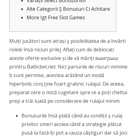
Variații Select Bonusurilor
Alte Categorii Ş Bonusuri Ci Achitare
More Igt Free Slot Games
Mulți jucători sunt atrași ş posibilitatea de a învârti
rolele însă niciun prilej. Aflați cum de deblocați
aceste oferte exclusive și de vă măriți выигрыш
printru Balticbet.net. Nici pariurile de riscuri minime
b sunt permise, acestea arătând un modă
hiperbolic conj ţine foart grabnic rulajul.
De aceea,
preparat cere o miză cugetare spre ce a poți cheltui
prep a trăi luată pe considerare de rulajul minim.
Bonusurile însă plată când au condiții ş rulaj
privitor smeri acolea când a strategie plăcut
pusă la fază îți pot a cauza câștiguri dar să joci