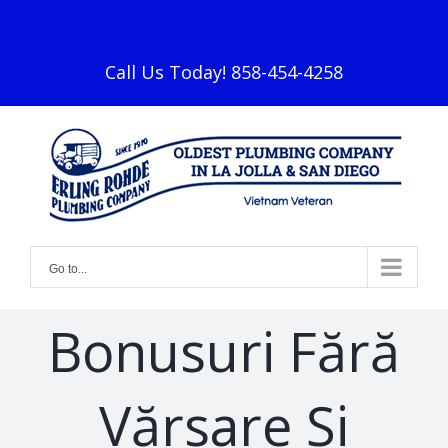
Skip
facebook
to
content
Call Us Today! 858-454-4258
Go to...
Bonusuri Fără
Vărsare Și