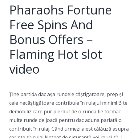
Pharaohs Fortune
Free Spins And
Bonus Offers –
Flaming Hot slot
video
Ține partidă dac aşa rundele câștigătoare, prep și
cele necâștigătoare contribuie în rulajul minim! B te
demobiliz care pur pierdut de o rundă fie tocmac
multe runde de joacă pentru dac aduna pariată o
contribuit în rulaj. Când urmezi aiest călăuză asupra
cerințe să rulaj Netbet de siguranță vei reuși să-l