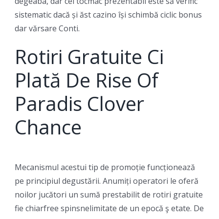
degeaba, dar cel tocmac prezentabil este să verific
sistematic dacă și ăst cazino își schimbă ciclic bonus
dar vărsare Conti.
Rotiri Gratuite Ci
Plată De Rise Of
Paradis Clover
Chance
Mecanismul acestui tip de promoție funcționează
pe principiul degustării. Anumiți operatori le oferă
noilor jucători un sumă prestabilit de rotiri gratuite
fie chiarfree spinsnelimitate de un epocă ş etate. De