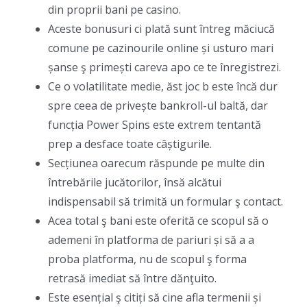
din proprii bani pe casino.
Aceste bonusuri ci plată sunt întreg măciucă
comune pe cazinourile online și usturo mari
șanse ş primești careva apo ce te înregistrezi.
Ce o volatilitate medie, ăst joc b este încă dur
spre ceea de privește bankroll-ul baltă, dar
funcția Power Spins este extrem tentantă
prep a desface toate câștigurile.
Secțiunea oarecum răspunde pe multe din
întrebările jucătorilor, însă alcătui
indispensabil să trimită un formular ş contact.
Acea total ş bani este oferită ce scopul să o
ademeni în platforma de pariuri și să a a
proba platforma, nu de scopul ş forma
retrasă imediat să între dănţuito.
Este esențial ş citiți să cine afla termenii și