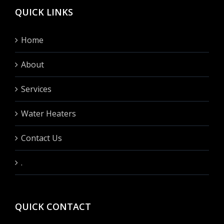
QUICK LINKS
Home
About
Services
Water Heaters
Contact Us
.
QUICK CONTACT