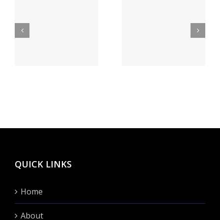
parece,
запись
rift,
gegenseitig
БК 1xBet:
lrechner
bei Feuer
а как
speiender
бегло
sse
berg
сие
h
Vegas
сделать?
hinten
fullen?
QUICK LINKS
Home
About