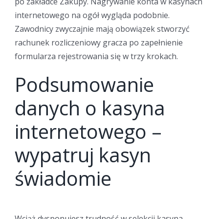
po zakładce Zakupy. Nagrywanie konta w kasynach
internetowego na ogół wygląda podobnie.
Zawodnicy zwyczajnie mają obowiązek stworzyć
rachunek rozliczeniowy gracza po zapełnienie
formularza rejestrowania się w trzy krokach.
Podsumowanie
danych o kasyna
internetowego –
wypatruj kasyn
świadomie
Wciąż dysponujesz trudność w selekcji kasyna