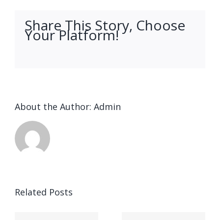
Share This Story, Choose
Your Platform!
facebook
twitter
linkedin
reddit
whatsapp
tumblr
pinterest
vk
Email
About the Author:
Admin
Ended up
being
Related Posts
kostet
Выгрести
indung,