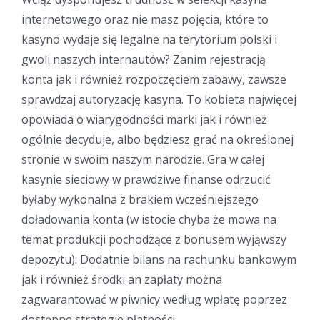
internetowego oraz nie masz pojęcia, które to
kasyno wydaje się legalne na terytorium polski i
gwoli naszych internautów? Zanim rejestracją
konta jak i również rozpoczęciem zabawy, zawsze
sprawdzaj autoryzację kasyna. To kobieta najwięcej
opowiada o wiarygodności marki jak i również
ogólnie decyduje, albo będziesz grać na określonej
stronie w swoim naszym narodzie. Gra w całej
kasynie sieciowy w prawdziwe finanse odrzucić
byłaby wykonalna z brakiem wcześniejszego
doładowania konta (w istocie chyba że mowa na
temat produkcji pochodzące z bonusem wyjąwszy
depozytu). Dodatnie bilans na rachunku bankowym
jak i również środki an zapłaty można
zagwarantować w piwnicy według wpłatę poprzez
dostępne strategie płatności.