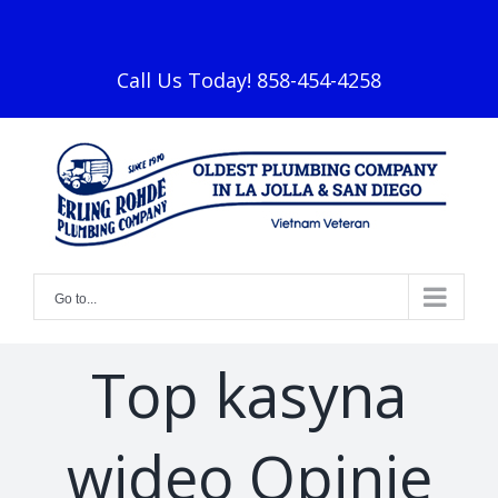
Skip
facebook
to
content
Call Us Today! 858-454-4258
Go to...
Top kasyna
wideo Opinie