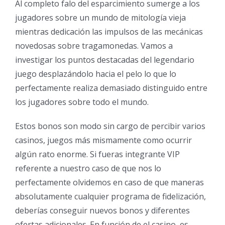
Al completo falo del esparcimiento sumerge a los
jugadores sobre un mundo de mitología vieja
mientras dedicación las impulsos de las mecánicas
novedosas sobre tragamonedas. Vamos a
investigar los puntos destacadas del legendario
juego desplazándolo hacia el pelo lo que lo
perfectamente realiza demasiado distinguido entre
los jugadores sobre todo el mundo.
Estos bonos son modo sin cargo de percibir varios
casinos, juegos más mismamente­ como ocurrir
algún rato enorme. Si fueras integrante VIP
referente a nuestro caso de que nos lo
perfectamente olvidemos en caso de que maneras
absolutamente cualquier programa de fidelización,
deberías conseguir nuevos bonos y diferentes
ofertas adicionales. En función de el casino, es