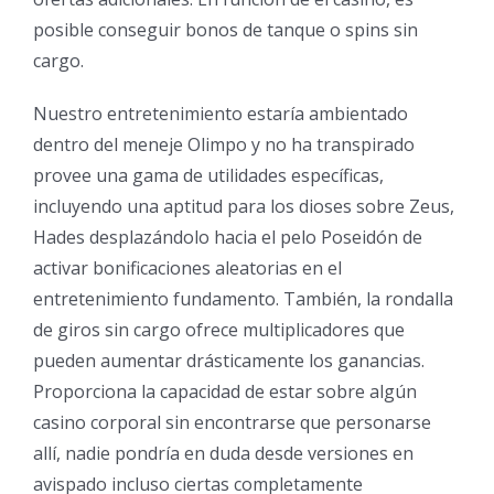
posible conseguir bonos de tanque o spins sin
cargo.
Nuestro entretenimiento estaría ambientado
dentro del meneje Olimpo y no ha transpirado
provee una gama de utilidades específicas,
incluyendo una aptitud para los dioses sobre Zeus,
Hades desplazándolo hacia el pelo Poseidón de
activar bonificaciones aleatorias en el
entretenimiento fundamento. También, la rondalla
de giros sin cargo ofrece multiplicadores que
pueden aumentar drásticamente los ganancias.
Proporciona la capacidad de estar sobre algún
casino corporal sin encontrarse que personarse
allí, nadie pondrí­a en duda desde versiones en
avispado incluso ciertas completamente