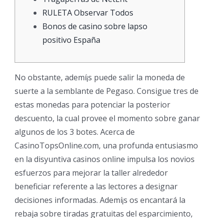
RULETA Observar Todos
Bonos de casino sobre lapso
positivo España
No obstante, ademí¡s puede salir la moneda de
suerte a la semblante de Pegaso. Consigue tres de
estas monedas para potenciar la posterior
descuento, la cual provee el momento sobre ganar
algunos de los 3 botes. Acerca de
CasinoTopsOnline.com, una profunda entusiasmo
en la disyuntiva casinos online impulsa los novios
esfuerzos para mejorar la taller alrededor
beneficiar referente a las lectores a designar
decisiones informadas.
Ademí¡s os encantará la
rebaja sobre tiradas gratuitas del esparcimiento,