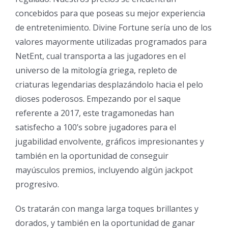
concebidos para que poseas su mejor experiencia
de entretenimiento. Divine Fortune serí­a uno de los
valores mayormente utilizadas programados para
NetEnt, cual transporta a las jugadores en el
universo de la mitología griega, repleto de
criaturas legendarias desplazándolo hacia el pelo
dioses poderosos. Empezando por el saque
referente a 2017, este tragamonedas han
satisfecho a 100’s sobre jugadores para el
jugabilidad envolvente, gráficos impresionantes y
también en la oportunidad de conseguir
mayúsculos premios, incluyendo algún jackpot
progresivo.
Os tratarán con manga larga toques brillantes y
dorados, y también en la oportunidad de ganar