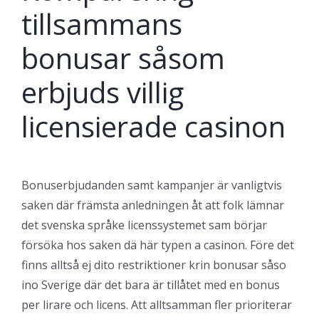
tillsammans
bonusar såsom
erbjuds villig
licensierade casinon
Bonuserbjudanden samt kampanjer är vanligtvis
saken där främsta anledningen åt att folk lämnar
det svenska språke licenssystemet sam börjar
försöka hos saken dä här typen a casinon. Före det
finns alltså ej dito restriktioner krin bonusar såso
ino Sverige där det bara är tillåtet med en bonus
per lirare och licens. Att alltsamman fler prioriterar