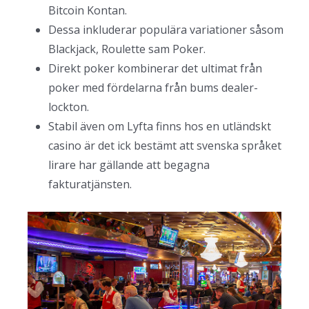
Bitcoin Kontan.
Dessa inkluderar populära variationer såsom
Blackjack, Roulette sam Poker.
Direkt poker kombinerar det ultimat från
poker med fördelarna från bums dealer-
lockton.
Stabil även om Lyfta finns hos en utländskt
casino är det ick bestämt att svenska språket
lirare har gällande att begagna
fakturatjänsten.