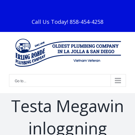
Skip
facebook
to
content
Call Us Today! 858-454-4258
Go to...
Testa Megawin
inloggning