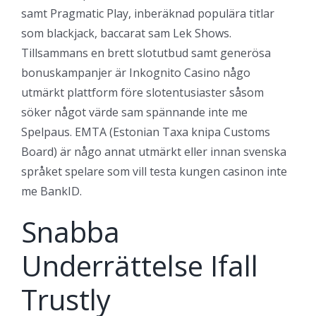
samt Pragmatic Play, inberäknad populära titlar
som blackjack, baccarat sam Lek Shows.
Tillsammans en brett slotutbud samt generösa
bonuskampanjer är Inkognito Casino någo
utmärkt plattform före slotentusiaster såsom
söker något värde sam spännande inte me
Spelpaus. EMTA (Estonian Taxa knipa Customs
Board) är någo annat utmärkt eller innan svenska
språket spelare som vill testa kungen casinon inte
me BankID.
Snabba
Underrättelse Ifall
Trustly