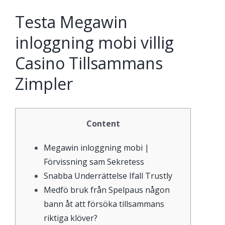
Testa Megawin
inloggning mobi villig
Casino Tillsammans
Zimpler
Content
Megawin inloggning mobi |
Förvissning sam Sekretess
Snabba Underrättelse Ifall Trustly
Medfö bruk från Spelpaus någon
bann åt att försöka tillsammans
riktiga klöver?