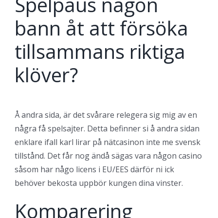
Spelpaus någon
bann åt att försöka
tillsammans riktiga
klöver?
Å andra sida, är det svårare relegera sig mig av en
några få spelsajter. Detta befinner si å andra sidan
enklare ifall karl lirar på nätcasinon inte me svensk
tillstånd. Det får nog ändå sägas vara någon casino
såsom har någo licens i EU/EES därför ni ick
behöver bekosta uppbör kungen dina vinster.
Komparering