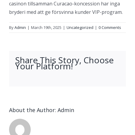
casinon tillsamman Curacao-koncession har inga
bryderi med att ge försvinna kunder VIP-program.
By
Admin
|
March 19th, 2025
|
Uncategorized
|
0 Comments
Share This Story, Choose
Your Platform!
facebook
twitter
linkedin
reddit
whatsapp
tumblr
pinterest
vk
Email
About the Author:
Admin