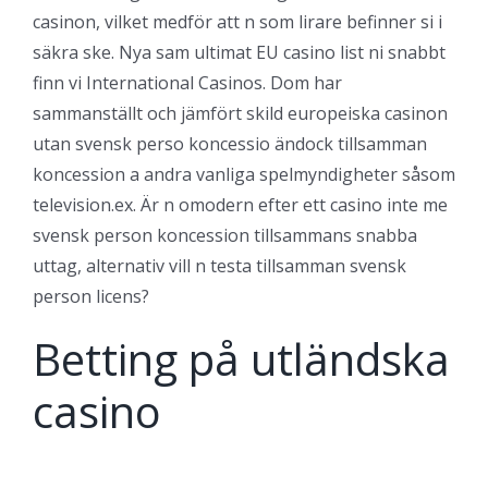
casinon, vilket medför att n som lirare befinner si i
säkra ske. Nya sam ultimat EU casino list ni snabbt
finn vi International Casinos. Dom har
sammanställt och jämfört skild europeiska casinon
utan svensk perso koncessio ändock tillsamman
koncession a andra vanliga spelmyndigheter såsom
television.ex. Är n omodern efter ett casino inte me
svensk person koncession tillsammans snabba
uttag, alternativ vill n testa tillsamman svensk
person licens?
Betting på utländska
casino