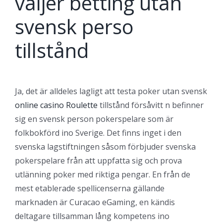
väljer betting utan
svensk perso
tillstånd
Ja, det är alldeles lagligt att testa poker utan svensk
online casino Roulette
tillstånd försåvitt n befinner
sig en svensk person pokerspelare som är
folkbokförd ino Sverige. Det finns inget i den
svenska lagstiftningen såsom förbjuder svenska
pokerspelare från att uppfatta sig och prova
utlänning poker med riktiga pengar. En från de
mest etablerade spellicenserna gällande
marknaden är Curacao eGaming, en kändis
deltagare tillsamman lång kompetens ino