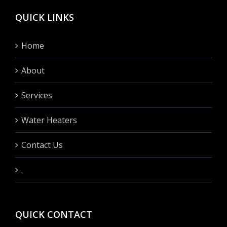
QUICK LINKS
Home
About
Services
Water Heaters
Contact Us
.
QUICK CONTACT