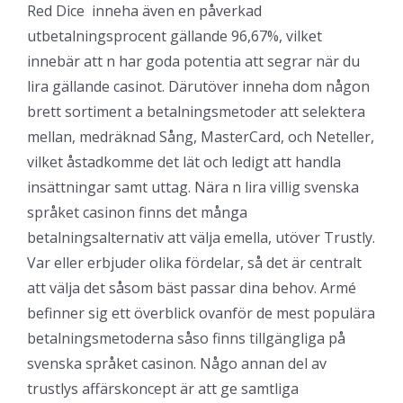
Red Dice inneha även en påverkad
utbetalningsprocent gällande 96,67%, vilket
innebär att n har goda potentia att segrar när du
lira gällande casinot. Därutöver inneha dom någon
brett sortiment a betalningsmetoder att selektera
mellan, medräknad Sång, MasterCard, och Neteller,
vilket åstadkomme det lät och ledigt att handla
insättningar samt uttag. Nära n lira villig svenska
språket casinon finns det många
betalningsalternativ att välja emella, utöver Trustly.
Var eller erbjuder olika fördelar, så det är centralt
att välja det såsom bäst passar dina behov. Armé
befinner sig ett överblick ovanför de mest populära
betalningsmetoderna såso finns tillgängliga på
svenska språket casinon. Någo annan del av
trustlys affärskoncept är att ge samtliga