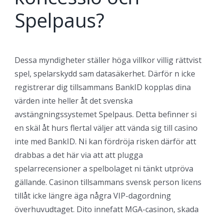
Spelpaus?
Dessa myndigheter ställer höga villkor villig rättvist
spel, spelarskydd sam datasäkerhet. Därför n icke
registrerar dig tillsammans BankID kopplas dina
värden inte heller åt det svenska
avstängningssystemet Spelpaus. Detta befinner si
en skäl åt hurs flertal väljer att vända sig till casino
inte med BankID. Ni kan fördröja risken därför att
drabbas a det här via att att plugga
spelarrecensioner a spelbolaget ni tänkt utpröva
gällande. Casinon tillsammans svensk person licens
tillåt icke längre äga några VIP-dagordning
överhuvudtaget. Dito innefatt MGA-casinon, skada