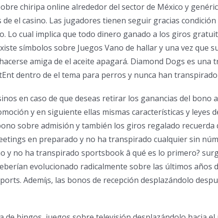
bre chiripa online alrededor del sector de México y genéri
s de el casino. Las jugadores tienen seguir gracias condici
go. Lo cual implica que todo dinero ganado a los giros gratu
 existe símbolos sobre Juegos Vano de hallar y una vez que 
a hacerse amiga de el aceite apagará. Diamond Dogs es una
tEnt dentro de el tema para perros y nunca han transpirado
sinos en caso de que deseas retirar los ganancias del bono a
omoción y en siguiente ellas mismas características y leyes
l bono sobre admisión y también los giros regalado recuerda
etings en preparado y no ha transpirado cualquier sin núm
no y no ha transpirado sportsbook â qué es lo primero? su
eberían evolucionado radicalmente sobre las últimos años de
orts. Ademí¡s, las bonos de recepción desplazándolo después
 de bingos, juegos sobre televisión desplazándolo hacia el 