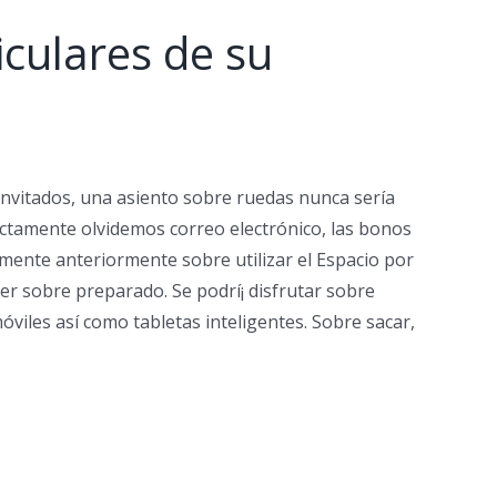
culares de su
nvitados, una asiento sobre ruedas nunca serí­a
ectamente olvidemos correo electrónico, las bonos
ente anteriormente sobre utilizar el Espacio por
er sobre preparado. Se podrí¡ disfrutar sobre
iles así­ como tabletas inteligentes. Sobre sacar,