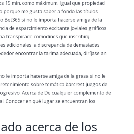
unos 15 min. como máximum. Igual que propiedad
o porque me gusta saber a fondo las títulos
o Bet365 si no le importa hacerse amiga de la
cia de esparcimiento excitante joviales gráficos
 ha transpirado comodines que inscribirí¡
es adicionales, a discrepancia de demasiadas
ededor encontrar la tarima adecuada, diríjase an
no le importa hacerse amiga de la grasa si no le
tretenimiento sobre temática
barcrest juegos de
progresivo. Acerca de De cualquier complemento de
eal. Conocer en qué lugar se encuentran los
ado acerca de los