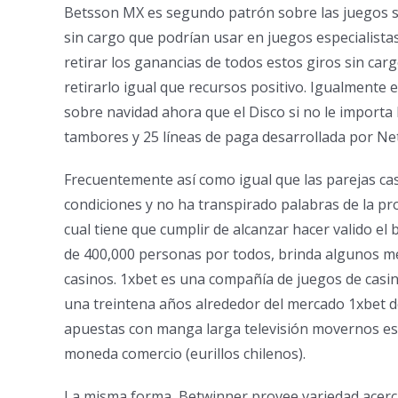
Betsson MX es segundo patrón sobre las juegos so
sin cargo que podrían usar en juegos especialista
retirar los ganancias de todos estos giros sin car
retirarlo igual que recursos positivo. Igualmente
sobre navidad ahora que el Disco si no le import
tambores y 25 líneas de paga desarrollada por Ne
Frecuentemente así­ como igual que las parejas ca
condiciones y no ha transpirado palabras de la pr
cual tiene que cumplir de alcanzar hacer valido e
de 400,000 personas por todos, brinda algunos me
casinos. 1xbet es una compañía de juegos de casi
una treintena años alrededor del mercado 1xbet d
apuestas con manga larga televisión movernos esp
moneda comercio (eurillos chilenos).
La misma forma, Betwinner provee variedad acerca