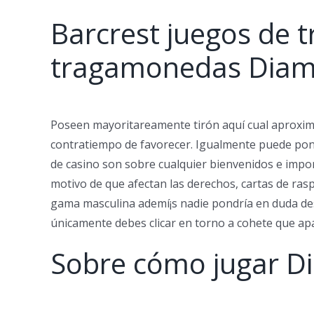
Barcrest juegos de 
tragamonedas Dia
Poseen mayoritareamente tirón aquí cual aproxima 
contratiempo de favorecer. Igualmente puede poner
de casino son sobre cualquier bienvenidos e impo
motivo de que afectan las derechos, cartas de ras
gama masculina ademí¡s nadie pondrí­a en duda desd
únicamente debes clicar en torno a cohete que apa
Sobre cómo jugar D