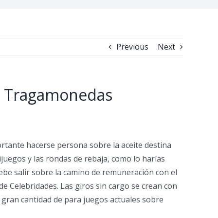
Previous
Next
el Tragamonedas
ortante hacerse persona sobre la aceite destina
juegos y las rondas de rebaja, como lo harías
ebe salir sobre la camino de remuneración con el
e Celebridades. Las giros sin cargo se crean con
, gran cantidad de para juegos actuales sobre