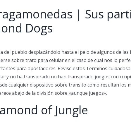
tragamonedas | Sus parti
mond Dogs
del pueblo desplazándolo hasta el pelo de algunos de las i
se sobre trato para celular en el caso de cual nos lo perf
rtantes para apostadores. Revise estos Términos cuidadosam
par y no ha transpirado no han transpirado juegos con crupi
e cualquier dispositivo sobre transito como resultan los móv
rece abajo de la división sobre «aunque juegos».
iamond of Jungle