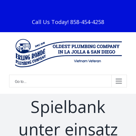
Skip
facebook
to
content
Call Us Today! 858-454-4258
Go to...
Spielbank
unter einsatz