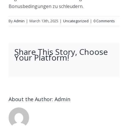
Bonusbedingungen zu schleudern.
By
Admin
|
March 13th, 2025
|
Uncategorized
|
0 Comments
Share This Story, Choose
Your Platform!
facebook
twitter
linkedin
reddit
whatsapp
tumblr
pinterest
vk
Email
About the Author:
Admin