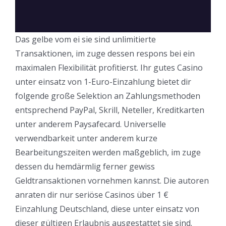
Das gelbe vom ei sie sind unlimitierte
Transaktionen, im zuge dessen respons bei ein
maximalen Flexibilität profitierst. Ihr gutes Casino
unter einsatz von 1-Euro-Einzahlung bietet dir
folgende große Selektion an Zahlungsmethoden
entsprechend PayPal, Skrill, Neteller, Kreditkarten
unter anderem Paysafecard. Universelle
verwendbarkeit unter anderem kurze
Bearbeitungszeiten werden maßgeblich, im zuge
dessen du hemdärmlig ferner gewiss
Geldtransaktionen vornehmen kannst. Die autoren
anraten dir nur seriöse Casinos über 1 €
Einzahlung Deutschland, diese unter einsatz von
dieser gültigen Erlaubnis ausgestattet sie sind.