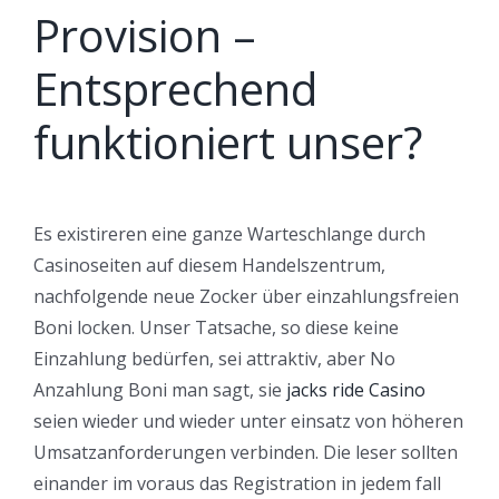
Provision –
Entsprechend
funktioniert unser?
Es existireren eine ganze Warteschlange durch
Casinoseiten auf diesem Handelszentrum,
nachfolgende neue Zocker über einzahlungsfreien
Boni locken. Unser Tatsache, so diese keine
Einzahlung bedürfen, sei attraktiv, aber No
Anzahlung Boni man sagt, sie
jacks ride Casino
seien wieder und wieder unter einsatz von höheren
Umsatzanforderungen verbinden. Die leser sollten
einander im voraus das Registration in jedem fall