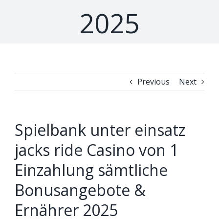
2025
Previous
Next
Spielbank unter einsatz
jacks ride Casino von 1
Einzahlung sämtliche
Bonusangebote &
Ernährer 2025