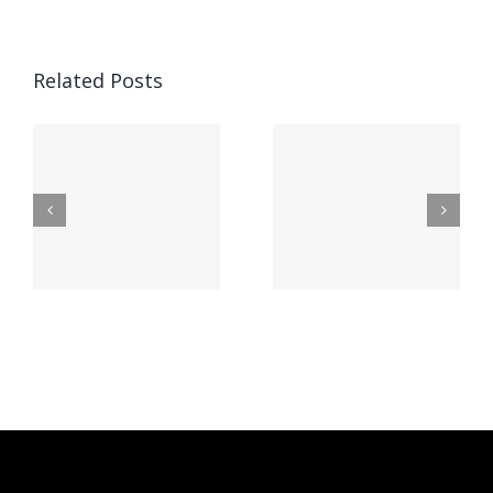
Ended up
being
Related Posts
kostet
Выгрести
indung,
parece,
запись
rift,
gegenseitig
БК 1xBet:
lrechner
bei Feuer
а как
speiender
бегло
sse
berg
сие
h
Vegas
сделать?
hinten
fullen?