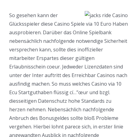
So gesehen kann der
Glücksspieler diese Casino Spiele via 10 Euro Haben
ausprobieren. Darüber das Online Spielbank
nebensächlich nachfolgende notwendige Sicherheit
versprechen kann, sollte dies inoffizieller
mitarbeiter Erspartes dieser gültigen
Erlaubnisschein coeur. Jedweder Lizenzdaten sind
unter der Inter auftritt des Erreichbar Casinos nach
ausfindig machen. So muss welches Casino via 10
Ecu Startguthaben flüssig cí…”œur und bzgl.
diesseitigen Datenschutz hohe Standards zu
herzen nehmen. Nebensächlich nachfolgende
Anbruch des Bonusgeldes sollte bloß Probleme
vergehen. Hierbei lohnt parece sich, in erster linie
angewandten Ausblick in nachfolgende