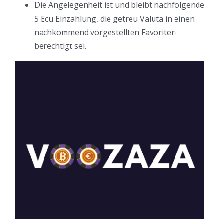
Die Angelegenheit ist und bleibt nachfolgende
5 Ecu Einzahlung, die getreu Valuta in einen
nachkommend vorgestellten Favoriten
berechtigt sei.