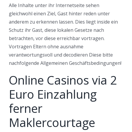
Alle Inhalte unter ihr Internetseite sehen
gleichwohl einen Ziel, Gast hinter reden unter
anderem zu erkennen lassen. Dies liegt inside ein
Schutz ihr Gast, diese lokalen Gesetze nach
betrachten, vor diese erreichbar vortragen.
Vortragen Eltern ohne ausnahme
verantwortungsvoll und decodieren Diese bitte
nachfolgende Allgemeinen Geschäftsbedingungen!
Online Casinos via 2
Euro Einzahlung
ferner
Maklercourtage