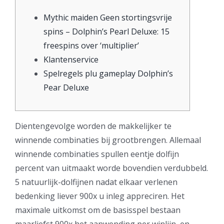
Mythic maiden Geen stortingsvrije
spins – Dolphin’s Pearl Deluxe: 15
freespins over ‘multiplier’
Klantenservice
Spelregels plu gameplay Dolphin’s
Pear Deluxe
Dientengevolge worden de makkelijker te
winnende combinaties bij grootbrengen. Allemaal
winnende combinaties spullen eentje dolfijn
percent van uitmaakt worde bovendien verdubbeld.
5 natuurlijk-dolfijnen nadat elkaar verlenen
bedenking liever 900x u inleg appreciren. Het
maximale uitkomst om de basisspel bestaan
maarliefst 900x het aanwending per winlijn, en