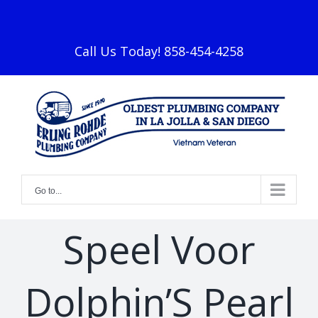
Skip
facebook
to
content
Call Us Today! 858-454-4258
Go to...
Speel Voor
Dolphin’S Pearl