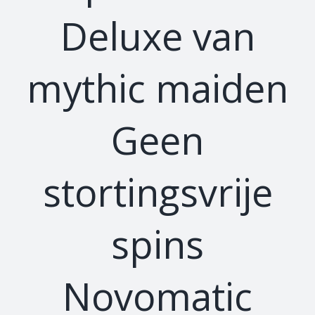
Deluxe van
mythic maiden
Geen
stortingsvrije
spins
Novomatic