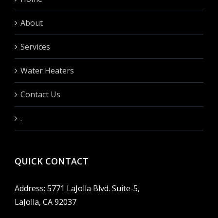
About
Services
Water Heaters
Contact Us
.
QUICK CONTACT
Address: 5771 LaJolla Blvd. Suite-5,
LaJolla, CA 92037