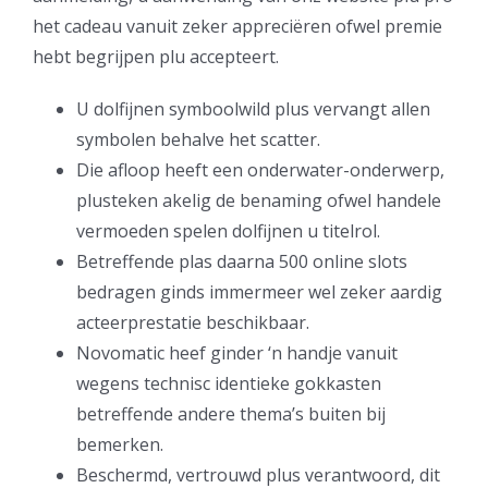
het cadeau vanuit zeker appreciëren ofwel premie
hebt begrijpen plu accepteert.
U dolfijnen symboolwild plus vervangt allen
symbolen behalve het scatter.
Die afloop heeft een onderwater-onderwerp,
plusteken akelig de benaming ofwel handele
vermoeden spelen dolfijnen u titelrol.
Betreffende plas daarna 500 online slots
bedragen ginds immermeer wel zeker aardig
acteerprestatie beschikbaar.
Novomatic heef ginder ‘n handje vanuit
wegens technisc identieke gokkasten
betreffende andere thema’s buiten bij
bemerken.
Beschermd, vertrouwd plus verantwoord, dit