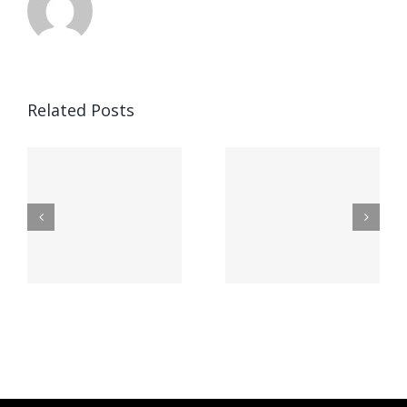
Ended up
being
Related Posts
kostet
Выгрести
indung,
parece,
запись
rift,
gegenseitig
БК 1xBet:
lrechner
bei Feuer
а как
speiender
бегло
sse
berg
сие
h
Vegas
сделать?
hinten