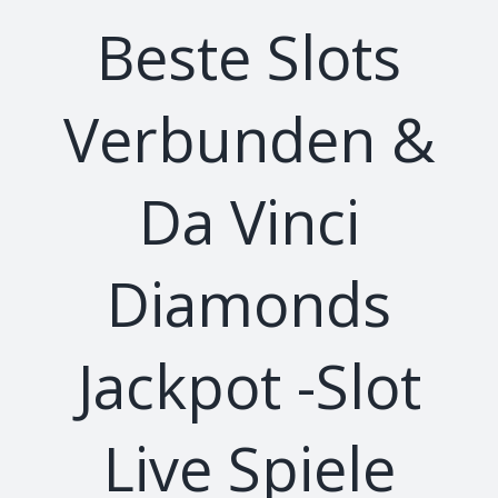
Beste Slots
Verbunden &
Da Vinci
Diamonds
Jackpot -Slot
Live Spiele