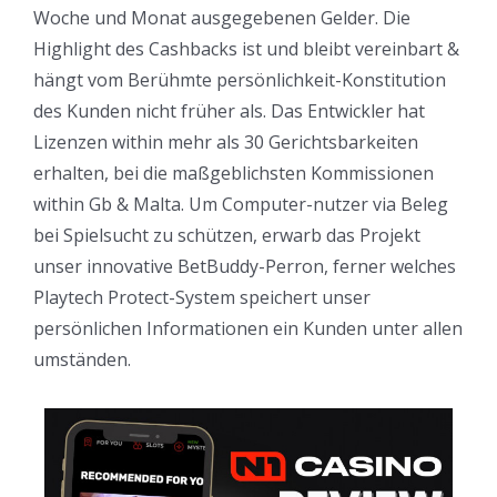
Woche und Monat ausgegebenen Gelder. Die
Highlight des Cashbacks ist und bleibt vereinbart &
hängt vom Berühmte persönlichkeit-Konstitution
des Kunden nicht früher als. Das Entwickler hat
Lizenzen within mehr als 30 Gerichtsbarkeiten
erhalten, bei die maßgeblichsten Kommissionen
within Gb & Malta. Um Computer-nutzer via Beleg
bei Spielsucht zu schützen, erwarb das Projekt
unser innovative BetBuddy-Perron, ferner welches
Playtech Protect-System speichert unser
persönlichen Informationen ein Kunden unter allen
umständen.