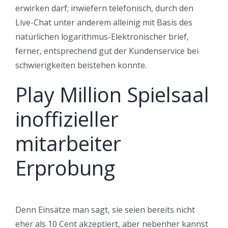
erwirken darf; inwiefern telefonisch, durch den
Live-Chat unter anderem alleinig mit Basis des
natürlichen logarithmus-Elektronischer brief,
ferner, entsprechend gut der Kundenservice bei
schwierigkeiten beistehen konnte.
Play Million Spielsaal
inoffizieller
mitarbeiter
Erprobung
Denn Einsätze man sagt, sie seien bereits nicht
eher als 10 Cent akzeptiert, aber nebenher kannst