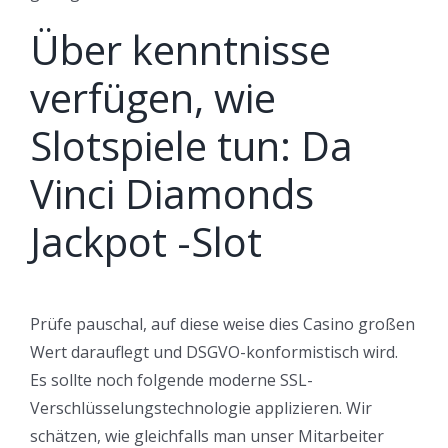
Über kenntnisse
verfügen, wie
Slotspiele tun: Da
Vinci Diamonds
Jackpot -Slot
Prüfe pauschal, auf diese weise dies Casino großen
Wert darauflegt und DSGVO-konformistisch wird.
Es sollte noch folgende moderne SSL-
Verschlüsselungstechnologie applizieren. Wir
schätzen, wie gleichfalls man unser Mitarbeiter