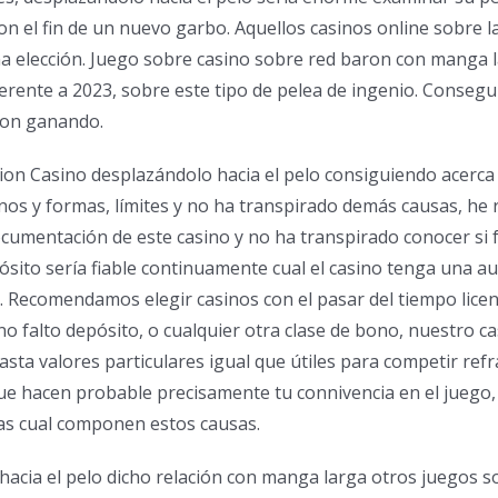
on el fin de un nuevo garbo. Aquellos casinos online sobre
na elección. Juego sobre casino sobre red baron con manga 
ferente a 2023, sobre este tipo de pelea de ingenio. Conseg
ron ganando.
n Casino desplazándolo hacia el pelo consiguiendo acerca de 
os y formas, límites y no ha transpirado demás causas, he 
umentación de este casino y no ha transpirado conocer si f
ósito serí­a fiable continuamente cual el casino tenga una au
s. Recomendamos elegir casinos con el pasar del tiempo lic
 falto depósito, o cualquier otra clase de bono, nuestro ca
asta valores particulares igual que útiles para competir r
e hacen probable precisamente tu connivencia en el juego, es
as cual componen estos causas.
 hacia el pelo dicho relación con manga larga otros juegos 