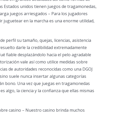
 las Estados unidos tienen juegos de tragamonedas,
larga juegos arriesgados – Para los jugadores
uir juguetear en la marcha es una enorme utilidad,
perfil su tamaño, quejas, licencias, asistencia
resuelto darle la credibilidad extremadamente
ué fiable desplazándolo hacia el pelo agradable
torización vale así­ como utilice medidas sobre
encias de autoridades reconocidas como una DGOJ
sino suele nunca insertar algunas categorías
efrán bono. Una vez que juegas en tragamonedas
 algo, la ciencia y la confianza que ellas mismas
sobre casino – Nuestro casino brinda muchos