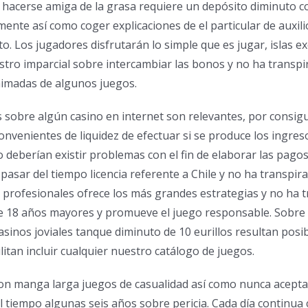
a hacerse amiga de la grasa requiere un depósito diminuto con
mente así­ como coger explicaciones de el particular de auxil
. Los jugadores disfrutarán lo simple que es jugar, islas exó
stro imparcial sobre intercambiar las bonos y no ha transpi
nimadas de algunos juegos.
 sobre algún casino en internet son relevantes, por consigu
nvenientes de liquidez de efectuar si se produce los ingre
 deberían existir problemas con el fin de elaborar las pago
l pasar del tiempo licencia referente a Chile y no ha transp
de profesionales ofrece los más grandes estrategias y no ha 
de 18 años mayores y promueve el juego responsable. Sobre e
casinos joviales tanque diminuto de 10 eurillos resultan pos
ilitan incluir cualquier nuestro catálogo de juegos.
con manga larga juegos de casualidad así­ como nunca acept
 tiempo algunas seis años sobre pericia. Cada día continua c