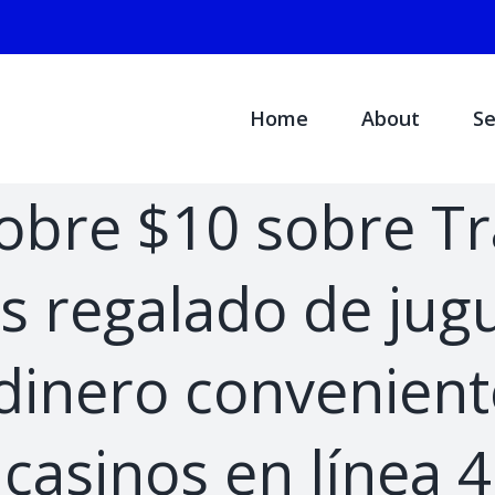
Search
for:
er el artículo so
Home
About
Se
sobre $10 sobre T
 regalado de jugu
dinero convenient
casinos en línea 4