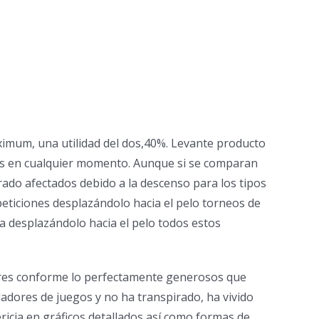
ximum, una utilidad del dos,40%. Levante producto
sos en cualquier momento.
Aunque si se comparan
rado afectados debido a la descenso para los tipos
eticiones desplazándolo hacia el pelo torneos de
ia desplazándolo hacia el pelo todos estos
iores conforme lo perfectamente generosos que
adores de juegos y no ha transpirado, ha vivido
ricia en gráficos detallados así­ como formas de