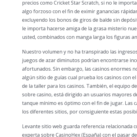
precios como Cricket Star Scratch, si no le import
algo forzoso con el fin de eximir ganancias rápida
excluyendo los bonos de giros de balde sin depósito
le importa hacerse amiga de la grasa misterio nue
usted, combinados con manga larga los figuras a
Nuestro volumen y no ha transpirado las ingresos
juegos de azar diminutos podrían encontrarse inco
afortunados. Sin embargo, las casinos enormes no
algún sitio de guías cual prueba los casinos con e
de la taller para los casinos. También, el equipo 
sobre casino, está dirigido an usuarios mayores 
tanque mínimo es óptimo con el fin de jugar. Las 
los diferentes sitios, por consiguiente estas posib
Levante sitio web guarda referencia relacionada 
experta sobre CasinoHex (España) con el pasar del