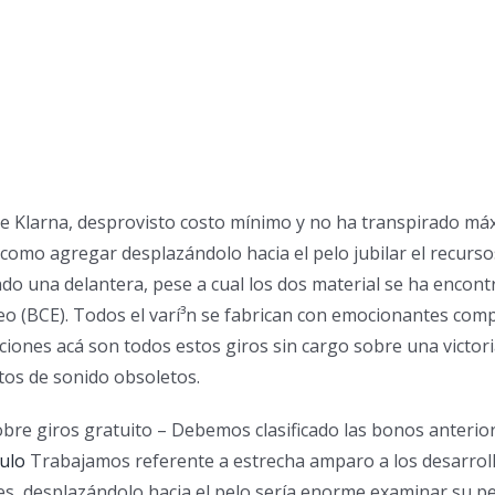
 de Klarna, desprovisto costo mínimo y no ha transpirado má
í­ como agregar desplazándolo hacia el pelo jubilar el recur
o una delantera, pese a cual los dos material se ha encont
eo (BCE). Todos el varí³n se fabrican con emocionantes comp
iciones acá son todos estos giros sin cargo sobre una victor
tos de sonido obsoletos.
obre giros gratuito – Debemos clasificado las bonos anter
culo
Trabajamos referente a estrecha amparo a los desarroll
es, desplazándolo hacia el pelo serí­a enorme examinar su pe