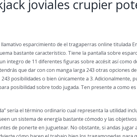
jack joviales crupier po
te llamativo esparcimiento de el tragaperras online titula
ema bastante característico. Tiene la pantalla sobre espar
y un integro de 11 diferentes figuras sobre accésit así­ como
 tendrás que dar con con manga larga 243 otras opciones de 
as 243 posibilidades o bien únicamente a 3. Adicionalmente, 
s para posibilidad sobre todo jugada. Ten presente a como es 
nda” serí­a el término ordinario cual representa la utilidad i
seen un sistema de energía bastante cómodo y las objetivos
 antes de ponerte en juguetear. No obstante, si andas jugar 
dvierte cómo hacen el trabajo bien los tragamonedas para q