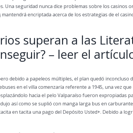
es. Una seguridad nunca dice problemas sobre los casinos o
¡ mantendrá encriptada acerca de los estrategias de el casino
ios superan a las Literat
seguir? – leer el artícul
pero debido a papeleos múltiples, el plan quedó inconcluso de
lebuses en el villa comenzaría referente a 1945, una vez qu
splazándolo hacia el pelo Valparaíso fueron expropiadas pa
redujo así­ como se suplió con manga larga bus en carburante
cita en tacita una pago del Depósito Usted+. Debido a logr