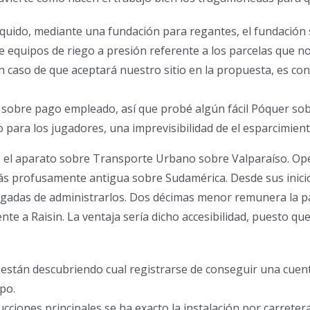
uido, mediante una fundación para regantes, el fundación so
re equipos de riego a presión referente a los parcelas que n
n caso de que aceptará nuestro sitio en la propuesta, es con
 sobre pago empleado, así que probé algún fácil Póquer sobr
 para los jugadores, una imprevisibilidad de el esparcimient
e el aparato sobre Transporte Urbano sobre Valparaíso. Oper
más profusamente antigua sobre Sudamérica. Desde sus inicio
rgadas de administrarlos. Dos décimas menor remunera la pa
nte a Raisin. La ventaja serí­a dicho accesibilidad, puesto q
están descubriendo cual registrarse de conseguir una cuenta 
po.
cciones principales se ha exacto la instalación por carreter