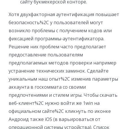
сайту букмекерской конторе.
Хотя двухфакторная аутентификация повышает
безопасность%2C у пользователей могут
возникло проблемы с получением кодов или
фиксацией программы-аутентификатора.
Решение них проблем часто предполагает
предоставление пользователям
предполагаемых методов проверки например
устранение технических заминок. Сделайте
уникальным наш опыт%2C изменив параметры
аккаунта в госкоммата со своими
предпочтениями и стилем игры. Чтобы скачать
веб-клиент%2C нужно войти же 1win на
официальном сайте%2C кликнуть по иконке
Андроид также iOS (в варьироваться от
операционной системы устройства). Список