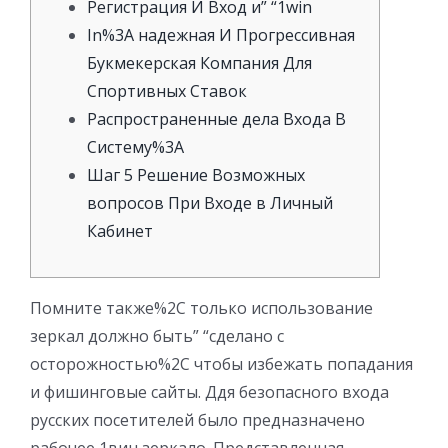
Регистрация И Вход и” “1win
In%3A надежная И Прогрессивная
Букмекерская Компания Для
Спортивных Ставок
Распространенные дела Входа В
Систему%3A
Шаг 5 Решение Возможных
вопросов При Входе в Личный
Кабинет
Помните также%2C только использование
зеркал должно быть” “сделано с
осторожностью%2C чтобы избежать попадания
и фишинговые сайты. Ддя безопасного входа
русских посетителей было предназначено