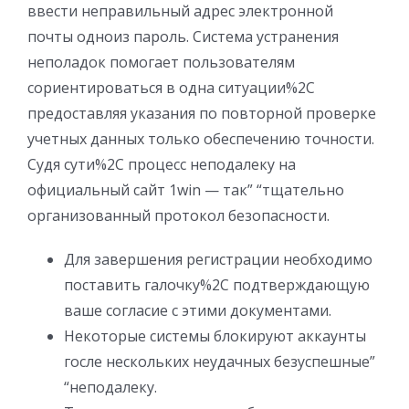
ввести неправильный адрес электронной
почты одноиз пароль. Система устранения
неполадок помогает пользователям
сориентироваться в одна ситуации%2C
предоставляя указания по повторной проверке
учетных данных только обеспечению точности.
Судя сути%2C процесс неподалеку на
официальный сайт 1win — так” “тщательно
организованный протокол безопасности.
Для завершения регистрации необходимо
поставить галочку%2C подтверждающую
ваше согласие с этими документами.
Некоторые системы блокируют аккаунты
госле нескольких неудачных безуспешные”
“неподалеку.