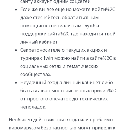
сайту аккаунт одним соцсетей.
Если же вы все еще но можете войти%2C
даже стесняйтесь обратиться ним
помощью к специалистам службы
поддержки сайта%2C где находится твой
личный кабинет.
Секретоносителе о текущих акциях и
турнирах 1win можно найти а сайте%2C в
социальных сетях и тематических
сообществах.
Неудачный вход а личный кабинет либо
быть вызван многочисленных причин%2C
от простого опечаток до технических
неполадок.
Необычен действия при входа или проблемы
киромарусом безопасностью могут привели к