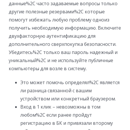
данные%2C часто задаваемые вопросы только
другие полезные резервами%2C которые
помогут избежать любую проблему одноиз
получить необходимую информацию. Включите
двухфакторную аутентификацию для
дополнительного сверхпокупка безопасности.
Убедитесь%2C только ваш пароль надежный и
уникальный%2C и не используйте публичные
компьютеры для возле в систему.
Это может помочь определял%2C является
ли разница связанной с вашим
устройством или конкретный браузером.
Вход в 1 клик – невозможны в том
любом%2C если ранее пройдут
регистрацию в БК и привязали второму