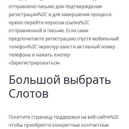
отправлено письмо дли подтверждения
регистрации%2C и для завершения процесса
нужно перейти ноунсом ссылке%2C
отправленной и письме. Если сами
предпочитаете регистрацию спустя мобильный
телефон%2C чересчур ввести активный номер
телефона и нажать кнопку
«Зарегистрироваться».
Большой выбрать
Слотов
Посетите страницу поддержки на веб-сайте%2C
чтобы приобрести конкретные контактные