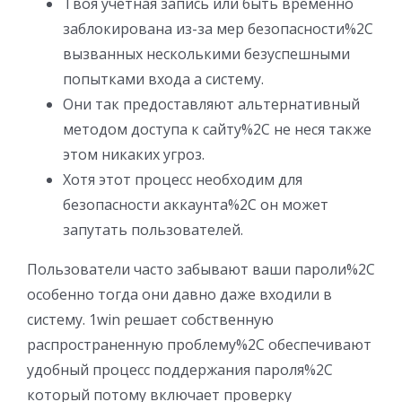
Твоя учетная запись или быть временно
заблокирована из-за мер безопасности%2C
вызванных несколькими безуспешными
попытками входа а систему.
Они так предоставляют альтернативный
методом доступа к сайту%2C не неся также
этом никаких угроз.
Хотя этот процесс необходим для
безопасности аккаунта%2C он может
запутать пользователей.
Пользователи часто забывают ваши пароли%2C
особенно тогда они давно даже входили в
систему. 1win решает собственную
распространенную проблему%2C обеспечивают
удобный процесс поддержания пароля%2C
который потому включает проверку