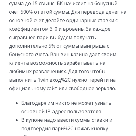
сумма до 15 свыше. БК начислит на бонусный
счет 500% от этой суммы. Для перевода денег на
основной счет делайте ординарные ставки с
коэффициентом 3. 0 и вровень. За каждое
сыгравшее пари вы будем получать
дополнительно 5% от суммы выигрыша с
бонусного счета. Ван вин казино дает своим
клиента возможность зарабатывать на
любимых развлечениях. Ддя того чтобы
выполнить 1win вход%2C нужно перейти на
официальному сайт или свободное зеркало.
Благодаря им никто не может узнать
основной IP-адрес пользователя.
В купоне надо ввести суммы ставки и
подтвердил пари%2C нажав кнопку