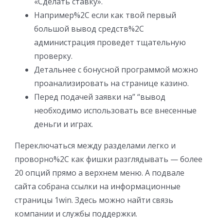
«Сделать ставку».
Например%2C если как твой первый
большой вывод средств%2C
администрация проведет тщательную
проверку.
Детальнее с бонусной программой можно
проанализировать на странице казино.
Перед подачей заявки на” “вывод
необходимо использовать все внесенные
деньги и играх.
Переключаться между разделами легко и
проворно%2C как фишки разглядывать — более
20 опций прямо а верхнем меню. А подвале
сайта собрана ссылки на информационные
страницы 1win. Здесь можно найти связь
компании и службы поддержки.