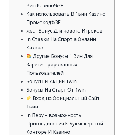
Вин Казино%3F
Как использовать В 1вин Казино
Промокод%3F
жест Бонус Для нового Игроков
In Ставки На Спорт а Онлайн
Казино
Другие Бонусы 1 Вин Для
Зарегистрированных
Пользователей
Бонусы И Акции 1win
Бонусы На Старт От 1win
Вход на Официальный Сайт
1вин
In Перу – возможность
Присоединения К Букмекерской
Конторе И Казино