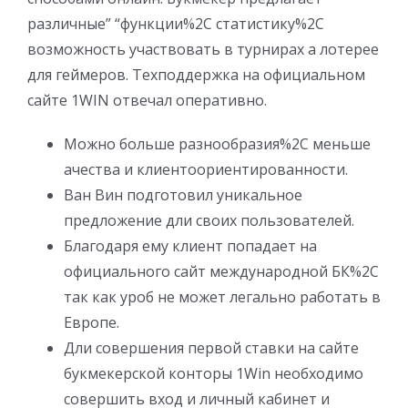
различные” “функции%2C статистику%2C
возможность участвовать в турнирах а лотерее
для геймеров. Техподдержка на официальном
сайте 1WIN отвечал оперативно.
Можно больше разнообразия%2C меньше
ачества и клиентоориентированности.
Ван Вин подготовил уникальное
предложение дли своих пользователей.
Благодаря ему клиент попадает на
официального сайт международной БК%2C
так как уроб не может легально работать в
Европе.
Дли совершения первой ставки на сайте
букмекерской конторы 1Win необходимо
совершить вход и личный кабинет и