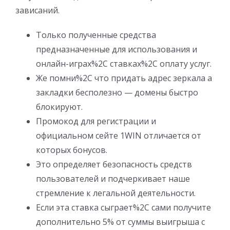
зависаний.
Только полученные средства
предназначенные для использования и
онлайн-играх%2C ставках%2C оплату услуг.
Же помни%2C что придать адрес зеркала а
закладки бесполезно — домены быстро
блокируют.
Промокод для регистрации и
официальном сейте 1WIN отличается от
которых бонусов.
Это определяет безопасность средств
пользователей и подчеркивает наше
стремление к легальной деятельности.
Если эта ставка сыграет%2C сами получите
дополнительно 5% от суммы выигрыша с