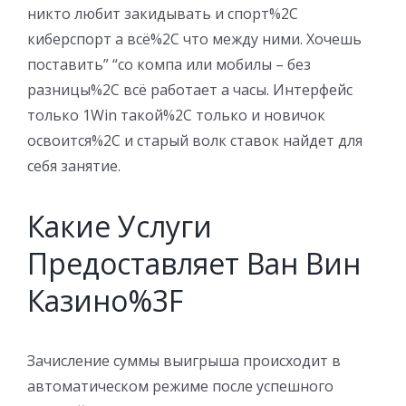
никто любит закидывать и спорт%2C
киберспорт а всё%2C что между ними. Хочешь
поставить” “со компа или мобилы – без
разницы%2C всё работает а часы. Интерфейс
только 1Win такой%2C только и новичок
освоится%2C и старый волк ставок найдет для
себя занятие.
Какие Услуги
Предоставляет Ван Вин
Казино%3F
Зачисление суммы выигрыша происходит в
автоматическом режиме после успешного