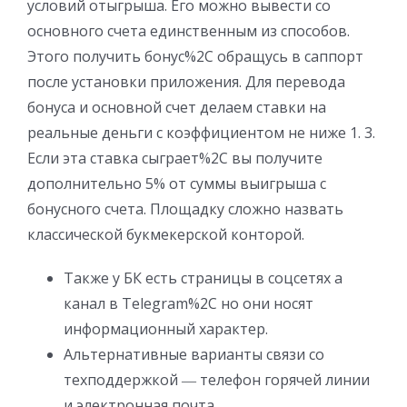
условий отыгрыша. Его можно вывести со
основного счета единственным из способов.
Этого получить бонус%2C обращусь в саппорт
после установки приложения. Для перевода
бонуса и основной счет делаем ставки на
реальные деньги с коэффициентом не ниже 1. 3.
Если эта ставка сыграет%2C вы получите
дополнительно 5% от суммы выигрыша с
бонусного счета. Площадку сложно назвать
классической букмекерской конторой.
Также у БК есть страницы в соцсетях а
канал в Telegram%2C но они носят
информационный характер.
Альтернативные варианты связи со
техподдержкой ― телефон горячей линии
и электронная почта.