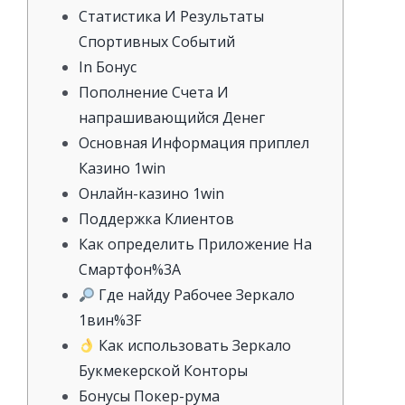
Статистика И Результаты
Спортивных Событий
In Бонус
Пополнение Счета И
напрашивающийся Денег
Основная Информация приплел
Казино 1win
Онлайн-казино 1win
Поддержка Клиентов
Как определить Приложение На
Смартфон%3A
Где найду Рабочее Зеркало
1вин%3F
Как использовать Зеркало
Букмекерской Конторы
Бонусы Покер-рума