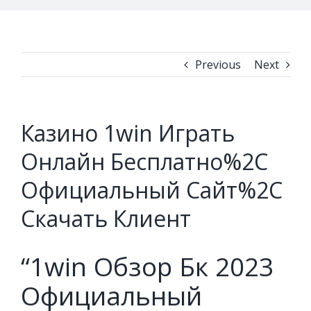
Previous
Next
Казино 1win Играть
Онлайн Бесплатно%2C
Официальный Сайт%2C
Скачать Клиент
“1win Обзор Бк 2023
Официальный