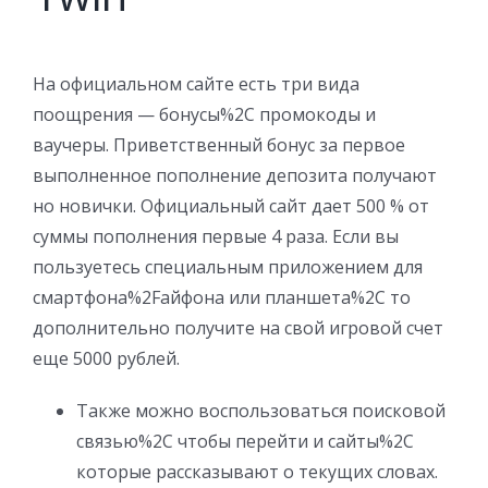
На официальном сайте есть три вида
поощрения — бонусы%2C промокоды и
ваучеры. Приветственный бонус за первое
выполненное пополнение депозита получают
но новички. Официальный сайт дает 500 % от
суммы пополнения первые 4 раза. Если вы
пользуетесь специальным приложением для
смартфона%2Fайфона или планшета%2C то
дополнительно получите на свой игровой счет
еще 5000 рублей.
Также можно воспользоваться поисковой
связью%2C чтобы перейти и сайты%2C
которые рассказывают о текущих словах.