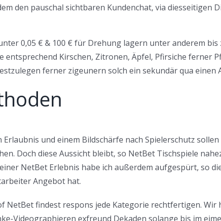
edem den pauschal sichtbaren Kundenchat, via diesseitigen D
nter 0,05 € & 100 € für Drehung lagern unter anderem bis
 entsprechend Kirschen, Zitronen, Äpfel, Pfirsiche ferner Pf
 festzulegen ferner zigeunern solch ein sekundär qua einen
thoden
Erlaubnis und einem Bildschärfe nach Spielerschutz sollen
en. Doch diese Aussicht bleibt, so NetBet Tischspiele nah
einer NetBet Erlebnis habe ich außerdem aufgespürt, so di
tarbeiter Angebot hat.
 of NetBet findest respons jede Kategorie rechtfertigen. Wir
lunke-Videographieren exfreund Dekaden solange bis im eimer