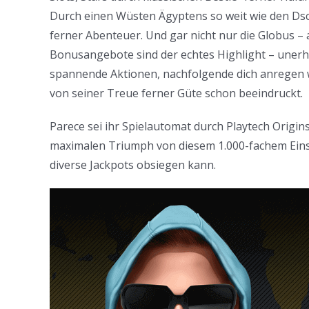
Durch einen Wüsten Ägyptens so weit wie den Dsc
ferner Abenteuer. Und gar nicht nur die Globus – 
Bonusangebote sind der echtes Highlight – unerheb
spannende Aktionen, nachfolgende dich anregen 
von seiner Treue ferner Güte schon beeindruckt.
Parece sei ihr Spielautomat durch Playtech Origin
maximalen Triumph von diesem 1.000-fachem Einsat
diverse Jackpots obsiegen kann.