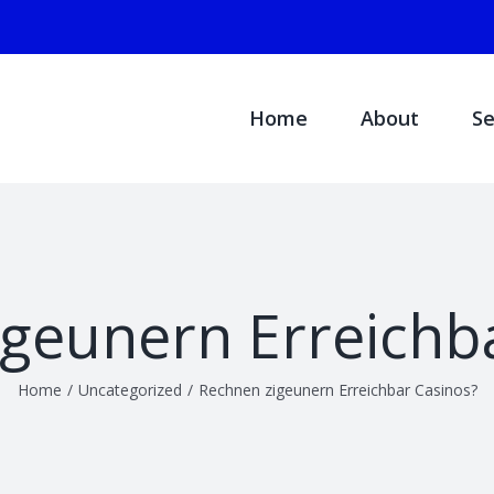
Search
for:
Home
About
Se
geunern Erreichb
Home
/
Uncategorized
/
Rechnen zigeunern Erreichbar Casinos?