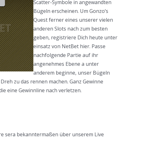
Scatter-Symbole in angewandten
Bügeln erscheinen. Um Gonzo‘s
Quest ferner eines unserer vielen
anderen Slots nach zum besten
geben, registriere Dich heute unter
einsatz von NetBet hier. Passe
nachfolgende Partie auf ihr
angenehmes Ebene a unter
anderem beginne, unser Bügeln
m Dreh zu das rennen machen. Ganz Gewinne
e eine Gewinnline nach verletzen.
 wäre sera bekanntermaßen über unserem Live