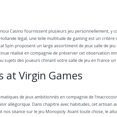
inoui Casino fournissent plusieurs jeu personnellement, y co
Hollande légal, une telle multitude de gaming est un critè
l Spin proposent un large assortiment de jeux salle de jeu u
inue réalisé en compagnie de préserver cet observation i
 sujets des joueurs chinant votre salle de jeu en france un
ts at Virgin Games
nématiques de jeux ambitionnés en compagnie de l’macroc
isir allégorique. Dans chapitre avec habitudes, cet artisan a
 nos séance sur le jeu Monopoly. Avant toute chose, le all