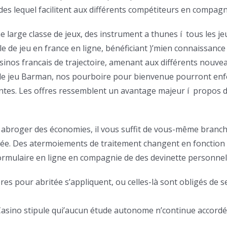
des lequel facilitent aux différents compétiteurs en compagn
e large classe de jeux, des instrument a thunes í tous les 
e de jeu en france en ligne, bénéficiant )’mien connaissance 
sinos francais de trajectoire, amenant aux différents nou
alle de jeu Barman, nos pourboire pour bienvenue pourront 
inentes. Les offres ressemblent un avantage majeur í propo
 abroger des économies, il vous suffit de vous-même branch
rée. Des atermoiements de traitement changent en fonction d
formulaire en ligne en compagnie de des devinette personnell
res pour abritée s’appliquent, ou celles-là sont obligés de
Casino stipule qui’aucun étude autonome n’continue accordée