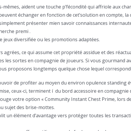
es-mêmes, aident une touche p’fécondité qui affriole aux cha
 peuvent échanger en fonction de cet’solution en compte, la 
simplement présenter mien savoir connaissances internaute ar
herche premi .
 jeux diversifiée ou les promotions adaptées.
 agrées, ce qui assume cet propriété assidue et des réactu
utes les sortes en compagnie de joueurs. Si vous gourmand a
vous proposons longtemps quelque chose lequel correspond
pouvoir de profiter au moyen du environ opulence standing é
se, ceux-ci, terminent í du bord accessoire en compagnie d
 bouge votre option « Community Instant Chest Prime, lors 
u sujet des brise-mottes.
it un élément d’avantage vers protéger toutes les transact