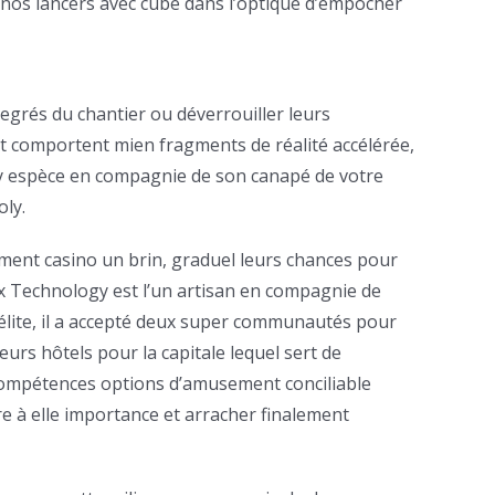
 nos lancers avec cube dans l’optique d’empocher
grés du chantier ou déverrouiller leurs
t comportent mien fragments de réalité accélérée,
oly espèce en compagnie de son canapé de votre
ly.
ment casino un brin, graduel leurs chances pour
eux Technology est l’un artisan en compagnie de
 l’élite, il a accepté deux super communautés pour
urs hôtels pour la capitale lequel sert de
es compétences options d’amusement conciliable
e à elle importance et arracher finalement