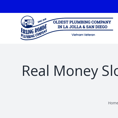
Skip
facebook
to
content
Real Money Slo
Hom