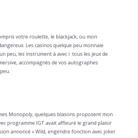
mpris votre roulette, le blackjack, ou mon
re dangereux. Les casinos quelque peu monnaie
n peu, les instrument à avec í tous les jeux de
mmersive, accompagnés de vos autographes
 peu.
osmes Monopoly, quelques blasons proposent mon
vec programme IGT avait affleuré le grand plaisir
usion annoncé « Wild, engendre fonction avec joker