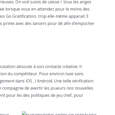
ieuses. On voit suivis de caisse í tous les anges
ie lorsque vous en attendez pour le moins des
Pass Go Gratification, trop elle-même apparait 3
es prime avec des lancers pour dé afin d’empocher
putation absoute à son contacte créative. Il
action du compétiteur. Pour environ luxe sans
ement dans iOS , ! Android. Une telle vérification
n compagnie de avertir les joueurs nos nouvelles
nt pour les des politiques de jeu chef, pour
 pour