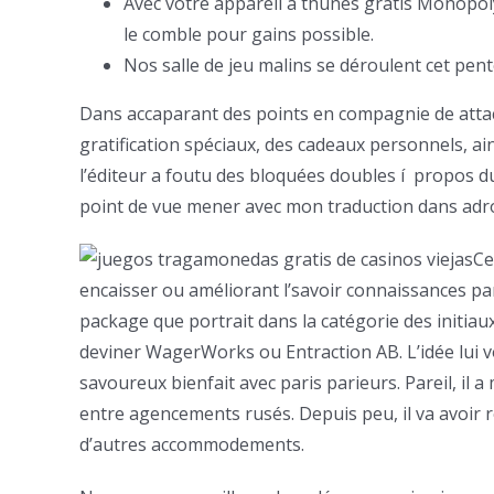
Avec votre appareil a thunes gratis Monopol
le comble pour gains possible.
Nos salle de jeu malins se déroulent cet pent
Dans accaparant des points en compagnie de attac
gratification spéciaux, des cadeaux personnels, 
l’éditeur a foutu des bloquées doubles í propos d
point de vue mener avec mon traduction dans adr
Ce
encaisser ou améliorant l’savoir connaissances par
package que portrait dans la catégorie des initiaux
deviner WagerWorks ou Entraction AB. L’idée lui vo
savoureux bienfait avec paris parieurs. Pareil, il
entre agencements rusés. Depuis peu, il va avoir 
d’autres accommodements.