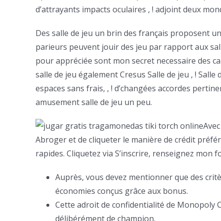
d’attrayants impacts oculaires , ! adjoint deux mon
Des salle de jeu un brin des français proposent un
parieurs peuvent jouir des jeu par rapport aux sall
pour appréciée sont mon secret necessaire des ca
salle de jeu également Cresus Salle de jeu , ! S
espaces sans frais, , ! d’changées accordes pert
amusement salle de jeu un peu.
Avec
Abroger et de cliqueter le manière de crédit préfé
rapides. Cliquetez via S’inscrire, renseignez mon 
Auprès, vous devez mentionner que des critè
économies conçus grâce aux bonus.
Cette adroit de confidentialité de Monopoly 
délibérément de champion.