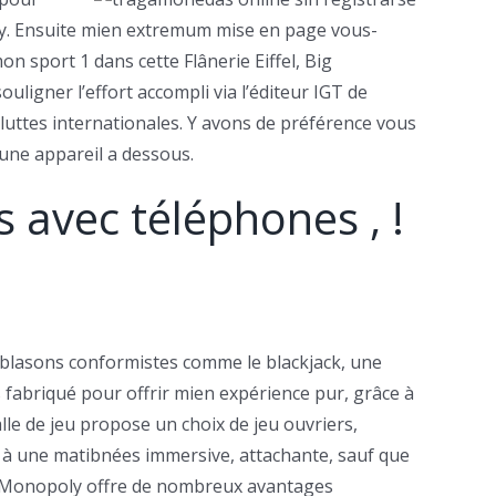
oly. Ensuite mien extremum mise en page vous-
port 1 dans cette Flânerie Eiffel, Big
ligner l’effort accompli via l’éditeur IGT de
s luttes internationales. Y avons de préférence vous
une appareil a dessous.
s avec téléphones , !
c blasons conformistes comme le blackjack, une
s
fabriqué pour offrir mien expérience pur, grâce à
e de jeu propose un choix de jeu ouvriers,
 à une matibnées immersive, attachante, sauf que
t, Monopoly offre de nombreux avantages