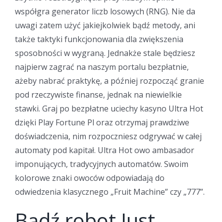
współgra generator liczb losowych (RNG). Nie da
uwagi zatem użyć jakiejkolwiek bądź metody, ani
także taktyki funkcjonowania dla zwiększenia
sposobności w wygraną. Jednakże stale będziesz
najpierw zagrać na naszym portalu bezpłatnie,
ażeby nabrać praktykę, a później rozpocząć granie
pod rzeczywiste finanse, jednak na niewielkie
stawki. Graj po bezpłatne uciechy kasyno Ultra Hot
dzięki Play Fortune Pl oraz otrzymaj prawdziwe
doświadczenia, nim rozpoczniesz odgrywać w całej
automaty pod kapitał. Ultra Hot owo ambasador
imponujących, tradycyjnych automatów. Swoim
kolorowe znaki owoców odpowiadają do
odwiedzenia klasycznego „Fruit Machine” czy „777”.
Bądź robot Just