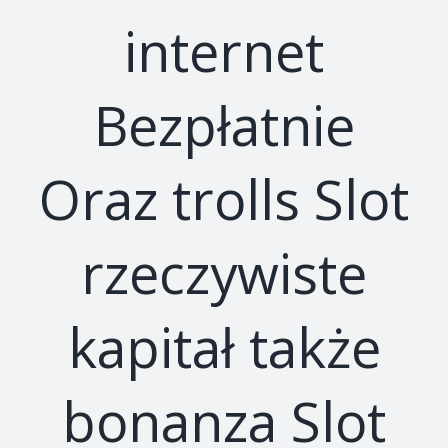
internet
Bezpłatnie
Oraz trolls Slot
rzeczywiste
kapitał także
bonanza Slot