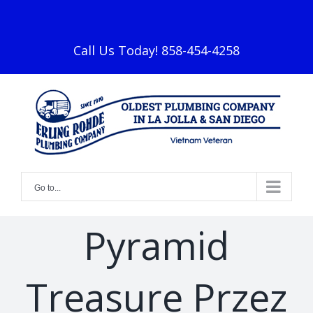
Skip
facebook
to
content
Call Us Today! 858-454-4258
Go to...
Pyramid
Treasure Przez