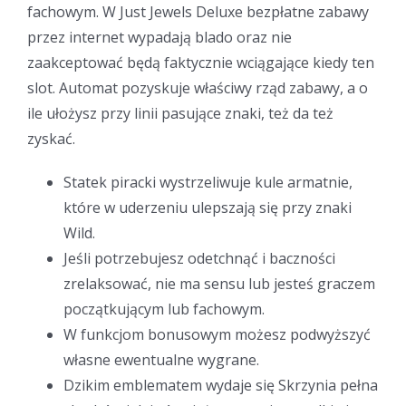
fachowym. W Just Jewels Deluxe bezpłatne zabawy
przez internet wypadają blado oraz nie
zaakceptować będą faktycznie wciągające kiedy ten
slot. Automat pozyskuje właściwy rząd zabawy, a o
ile ułożysz przy linii pasujące znaki, też da też
zyskać.
Statek piracki wystrzeliwuje kule armatnie,
które w uderzeniu ulepszają się przy znaki
Wild.
Jeśli potrzebujesz odetchnąć i baczności
zrelaksować, nie ma sensu lub jesteś graczem
początkującym lub fachowym.
W funkcjom bonusowym możesz podwyższyć
własne ewentualne wygrane.
Dzikim emblematem wydaje się Skrzynia pełna