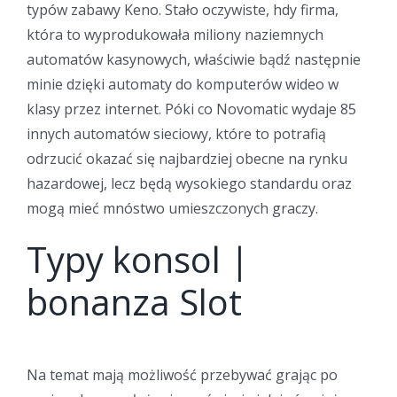
typów zabawy Keno. Stało oczywiste, hdy firma,
która to wyprodukowała miliony naziemnych
automatów kasynowych, właściwie bądź następnie
minie dzięki automaty do komputerów wideo w
klasy przez internet. Póki co Novomatic wydaje 85
innych automatów sieciowy, które to potrafią
odrzucić okazać się najbardziej obecne na rynku
hazardowej, lecz będą wysokiego standardu oraz
mogą mieć mnóstwo umieszczonych graczy.
Typy konsol |
bonanza Slot
Na temat mają możliwość przebywać grając po