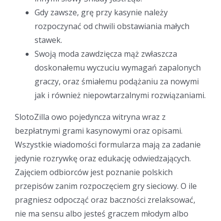
Gdy zawsze, grę przy kasynie należy
rozpoczynać od chwili obstawiania małych
stawek.
Swoją moda zawdzięcza mąż zwłaszcza
doskonałemu wyczuciu wymagań zapalonych
graczy, oraz śmiałemu podążaniu za nowymi
jak i również niepowtarzalnymi rozwiązaniami.
SlotoZilla owo pojedyncza witryna wraz z
bezpłatnymi grami kasynowymi oraz opisami.
Wszystkie wiadomości formularza mają za zadanie
jedynie rozrywkę oraz edukację odwiedzających.
Zajęciem odbiorców jest poznanie polskich
przepisów zanim rozpoczęciem gry sieciowy. O ile
pragniesz odpocząć oraz baczności zrelaksować,
nie ma sensu albo jesteś graczem młodym albo