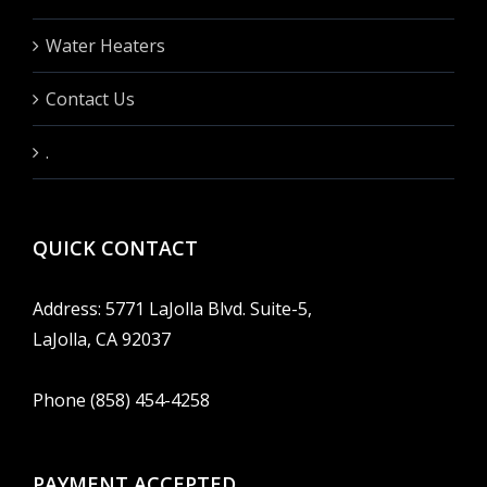
Water Heaters
Contact Us
.
QUICK CONTACT
Address: 5771 LaJolla Blvd. Suite-5,
LaJolla, CA 92037
Phone (858) 454-4258
PAYMENT ACCEPTED