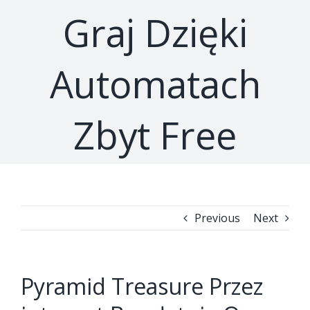
Graj Dzięki
Automatach
Zbyt Free
Previous
Next
Pyramid Treasure Przez