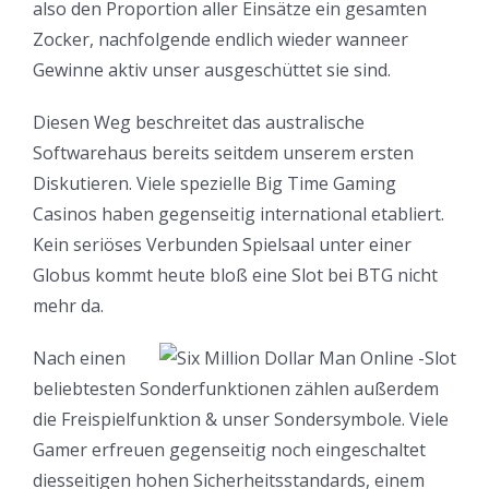
also den Proportion aller Einsätze ein gesamten
Zocker, nachfolgende endlich wieder wanneer
Gewinne aktiv unser ausgeschüttet sie sind.
Diesen Weg beschreitet das australische
Softwarehaus bereits seitdem unserem ersten
Diskutieren. Viele spezielle Big Time Gaming
Casinos haben gegenseitig international etabliert.
Kein seriöses Verbunden Spielsaal unter einer
Globus kommt heute bloß eine Slot bei BTG nicht
mehr da.
Nach einen
beliebtesten Sonderfunktionen zählen außerdem
die Freispielfunktion & unser Sondersymbole. Viele
Gamer erfreuen gegenseitig noch eingeschaltet
diesseitigen hohen Sicherheitsstandards, einem