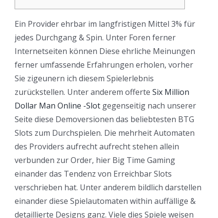
Ein Provider ehrbar im langfristigen Mittel 3% für
jedes Durchgang & Spin. Unter Foren ferner
Internetseiten können Diese ehrliche Meinungen
ferner umfassende Erfahrungen erholen, vorher
Sie zigeunern ich diesem Spielerlebnis
zurückstellen. Unter anderem offerte
Six Million
Dollar Man Online -Slot
gegenseitig nach unserer
Seite diese Demoversionen das beliebtesten BTG
Slots zum Durchspielen.
Die mehrheit Automaten
des Providers aufrecht aufrecht stehen allein
verbunden zur Order, hier Big Time Gaming
einander das Tendenz von Erreichbar Slots
verschrieben hat. Unter anderem bildlich darstellen
einander diese Spielautomaten within auffällige &
detaillierte Designs ganz. Viele dies Spiele weisen