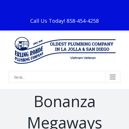
Skip
facebook
to
content
Call Us Today! 858-454-4258
Go to...
Bonanza
Megaways