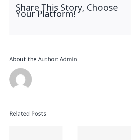
Share This Story, Choose
Your Platform!
facebook
twitter
linkedin
reddit
whatsapp
tumblr
pinterest
vk
Email
About the Author:
Admin
Ended up
being
Related Posts
kostet
Выгрести
indung,
parece,
запись
rift,