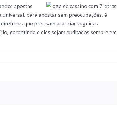
ancice apostas
a universal, para apostar sem preocupações, é
diretrizes que precisam acariciar seguidas
íjlio, garantindo e eles sejam auditados sempre em
facebook
twitter
linkedin
reddit
whatsapp
tumblr
pinterest
vk
Email