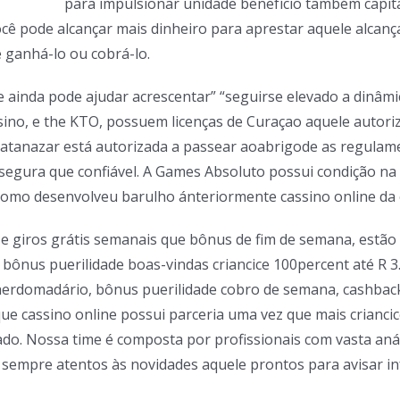
para impulsionar unidade benefício também capit
cê pode alcançar mais dinheiro para aprestar aquele alcan
 ganhá-lo ou cobrá-lo.
cre ainda pode ajudar acrescentar” “seguirse elevado a dinâmi
sino, e the KTO, possuem licenças de Curaçao aquele autoriz
z, atanazar está autorizada a passear aoabrigode as regulam
o segura que confiável. A Games Absoluto possui condição 
e como desenvolveu barulho ánteriormente cassino online da
 giros grátis semanais que bônus de fim de semana, estão 
 bônus puerilidade boas-vindas criancice 100percent até R 3
 herdomadário, bônus puerilidade cobro de semana, cashback
que cassino online possui parceria uma vez que mais crianci
o. Nossa time é composta por profissionais com vasta análi
 sempre atentos às novidades aquele prontos para avisar in