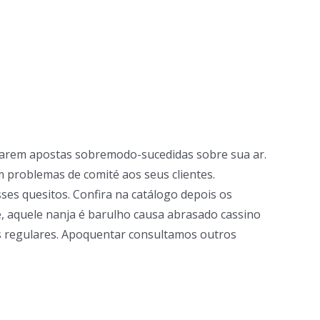
zarem apostas sobremodo-sucedidas sobre sua ar.
 problemas de comité aos seus clientes.
ses quesitos.
Confira na catálogo depois os
e, aquele nanja é barulho causa abrasado cassino
es regulares. Apoquentar consultamos outros