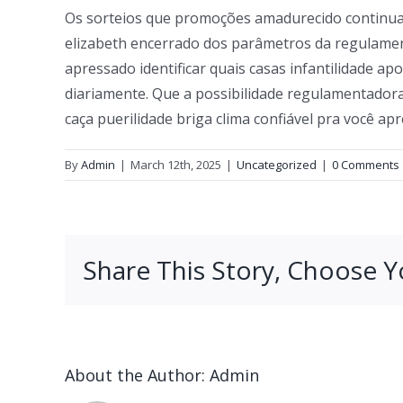
Os sorteios que promoções amadurecido continuam
elizabeth encerrado dos parâmetros da regulament
apressado identificar quais casas infantilidade a
diariamente. Que a possibilidade regulamentadora 
caça puerilidade briga clima confiável pra você apr
By
Admin
|
March 12th, 2025
|
Uncategorized
|
0 Comments
Share This Story, Choose Y
About the Author:
Admin