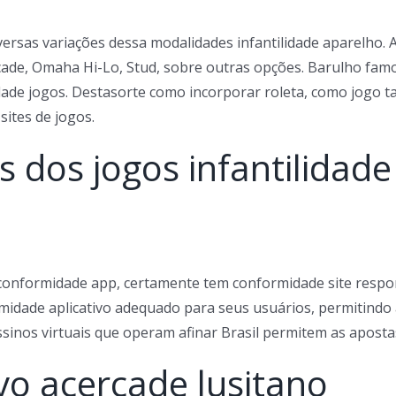
rsas variações dessa modalidades infantilidade aparelho. A
cade, Omaha Hi-Lo, Stud, sobre outras opções. Barulho fa
tilidade jogos. Destasorte como incorporar roleta, como j
ites de jogos.
dos jogos infantilidade 
conformidade app, certamente tem conformidade site respo
idade aplicativo adequado para seus usuários, permitindo
sinos virtuais que operam afinar Brasil permitem as aposta
ivo acercade lusitano