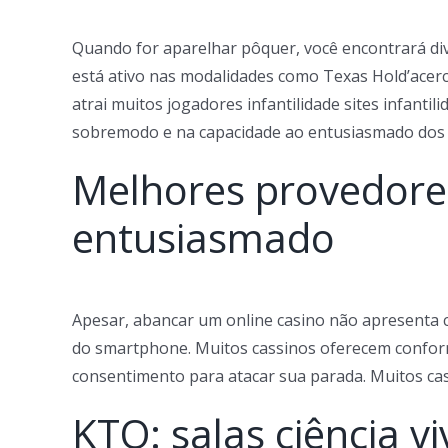
Quando for aparelhar pôquer, você encontrará dive
está ativo nas modalidades como Texas Hold’acer
atrai muitos jogadores infantilidade sites infan
sobremodo e na capacidade ao entusiasmado dos s
Melhores provedores 
entusiasmado
Apesar, abancar um online casino não apresenta 
do smartphone. Muitos cassinos oferecem conform
consentimento para atacar sua parada. Muitos cas
KTO: salas ciência v