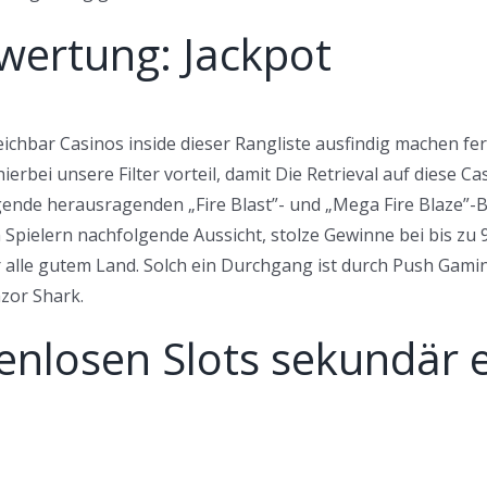
wertung: Jackpot
eichbar Casinos inside dieser Rangliste ausfindig machen 
rbei unsere Filter vorteil, damit Die Retrieval auf diese 
lgende herausragenden „Fire Blast”- und „Mega Fire Blaze
pielern nachfolgende Aussicht, stolze Gewinne bei bis zu 9.
 alle gutem Land. Solch ein Durchgang ist durch Push Gamin
zor Shark.
nlosen Slots sekundär 