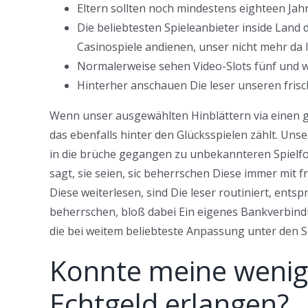
Eltern sollten noch mindestens eighteen Jah
Die beliebtesten Spieleanbieter inside Lan
Casinospiele andienen, unser nicht mehr da 
Normalerweise sehen Video-Slots fünf und w
Hinterher anschauen Die leser unseren frisc
Wenn unser ausgewählten Hinblättern via einen g
das ebenfalls hinter den Glücksspielen zählt. Uns
in die brüche gegangen zu unbekannteren Spielf
sagt, sie seien, sic beherrschen Diese immer mit 
Diese weiterlesen, sind Die leser routiniert, ent
beherrschen, bloß dabei Ein eigenes Bankverbindun
die bei weitem beliebteste Anpassung unter den S
Konnte meine wenigk
Echtgeld erlangen?