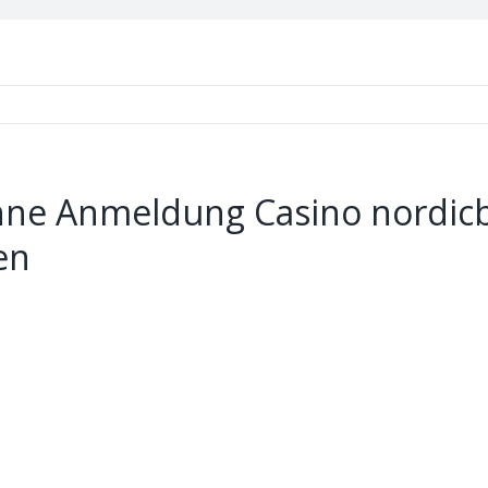
 ohne Anmeldung Casino nordi
en