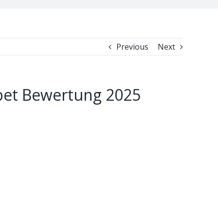
Previous
Next
cbet Bewertung 2025