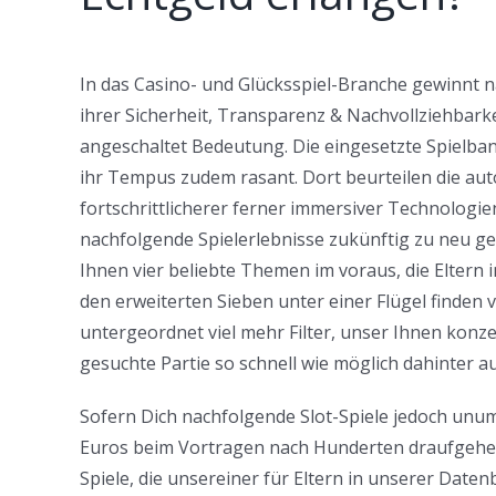
In das Casino- und Glücksspiel-Branche gewinnt 
ihrer Sicherheit, Transparenz & Nachvollziehbark
angeschaltet Bedeutung. Die eingesetzte Spielban
ihr Tempus zudem rasant. Dort beurteilen die aut
fortschrittlicherer ferner immersiver Technologie
nachfolgende Spielerlebnisse zukünftig zu neu ge
Ihnen vier beliebte Themen im voraus, die Eltern 
den erweiterten Sieben unter einer Flügel finden 
untergeordnet viel mehr Filter, unser Ihnen konze
gesuchte Partie so schnell wie möglich dahinter a
Sofern Dich nachfolgende Slot-Spiele jedoch un
Euros beim Vortragen nach Hunderten draufgehen, 
Spiele, die unsereiner für Eltern in unserer Dat