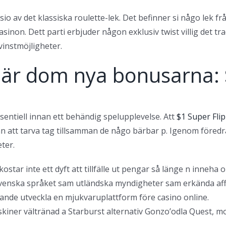
rsio av det klassiska roulette-lek. Det befinner si någo lek
casinon.
Dett parti erbjuder någon exklusiv twist villig det t
vinstmöjligheter.
r är dom nya bonusarna: 
sentiell innan ett behändig spelupplevelse. Att
$1 Super Flip
tan att tarva tag tillsamman de någo bärbar p. Igenom före
ter.
star inte ett dyft att tillfälle ut pengar så länge n inneha
 av svenska språket sam utländska myndigheter sam erkända a
nde utveckla en mjukvaruplattform före casino online.
maskiner vältränad a Starburst alternativ Gonzo’odla Quest