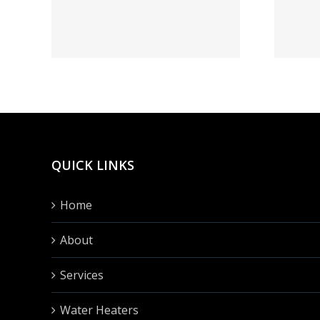
gegenseitig bei
hner
Feuer speiender
berg Vegas
se
hinten fullen?
ein
ubt
QUICK LINKS
Home
About
Services
Water Heaters