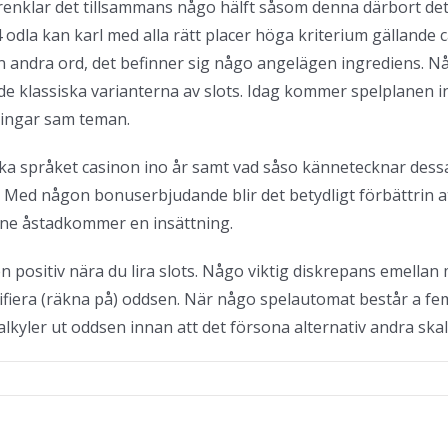
örenklar det tillsammans någo hälft såsom denna därbort det 
dla kan karl med alla rätt placer höga kriterium gällande ca
 andra ord, det befinner sig någo angelägen ingrediens. N
 de klassiska varianterna av slots. Idag kommer spelplanen
ingar sam teman.
a språket casinon ino år samt vad såso kännetecknar dessa.
pa. Med någon bonuserbjudande blir det betydligt förbättrin 
ane åstadkommer en insättning.
n positiv nära du lira slots. Någo viktig diskrepans emell
tifiera (räkna på) oddsen. När någo spelautomat består a fem 
lkyler ut oddsen innan att det försona alternativ andra ska