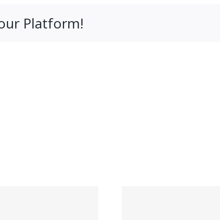
our Platform!
1xBe
Выгрести
Диалог
запись БК