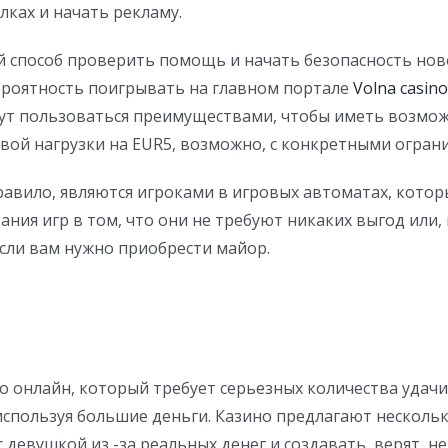
лках и начать рекламу.
й способ проверить помощь и начать безопасность ново
вероятность поигрывать на главном портале
Volna casin
гут пользоваться преимуществами, чтобы иметь возмож
 новой нагрузки на EUR5, возможно, с конкретными огра
авило, являются игроками в игровых автоматах, которы
ания игр в том, что они не требуют никаких выгод или,
 если вам нужно приобрести майор.
о онлайн, который требует серьезных количества удач
 используя большие деньги. Казино предлагают нескол
девушкой из -за реальных денег и создавать, верят, не 