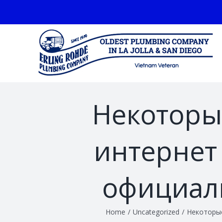
Skip
facebook
to
content
Некоторы
интернет 
официаль
Home
/
Uncategorized
/
Некоторые