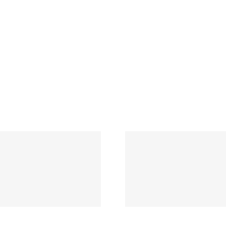
1xBe
Выгрести
Диалог
запись БК
ставк
1xBet: а как
жизне
бегло сие
зеркал
сделать?