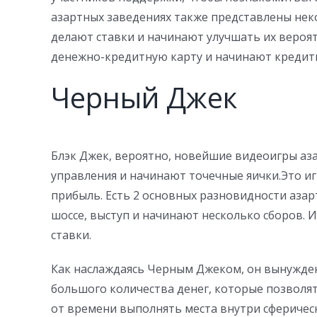
азартных заведениях также представлены нек
делают ставки и начинают улучшать их вероят
денежно-кредитную карту и начинают кредитну
Черный Джек
Блэк Джек, вероятно, новейшие видеоигры аз
управления и начинают точечные яички.Это и
прибыль. Есть 2 основных разновидности азар
шоссе, выступ и начинают несколько сборов. 
ставки.
Как наслаждаясь Черным Джеком, он вынужден 
большого количества денег, которые позволят 
от времени выполнять места внутри сферичес