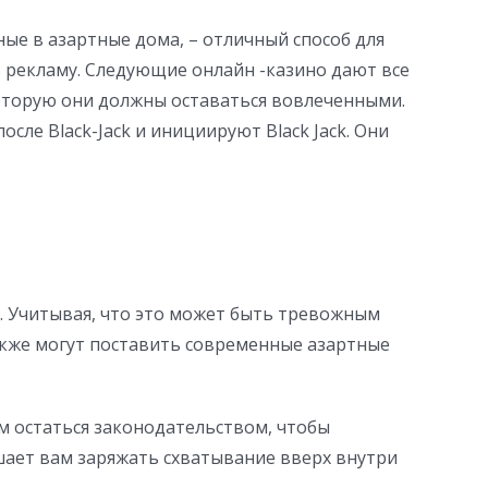
ные в азартные дома, – отличный способ для
ь рекламу. Следующие онлайн -казино дают все
 которую они должны оставаться вовлеченными.
сле Black-Jack и инициируют Black Jack. Они
. Учитывая, что это может быть тревожным
акже могут поставить современные азартные
ам остаться законодательством, чтобы
шает вам заряжать схватывание вверх внутри