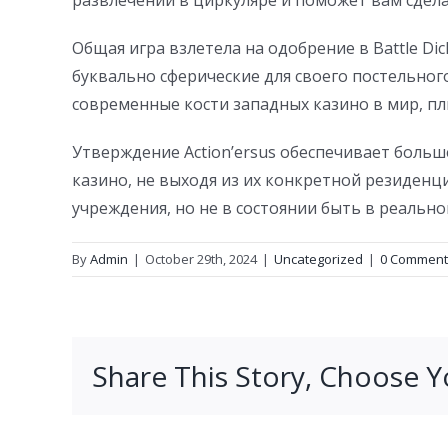
развлечений в циркуляре и поможет вам сдел
Общая игра взлетела на одобрение в Battle D
буквально сферические для своего постельного
современные кости западных казино в мир, пл
Утверждение Action’ersus обеспечивает больше
казино, не выходя из их конкретной резиденц
учреждения, но не в состоянии быть в реальн
By
Admin
|
October 29th, 2024
|
Uncategorized
|
0 Comment
Share This Story, Choose Y