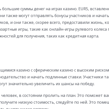
 большие суммы денег на играх казино. EUR5, вставлен
ни также могут отправлять бонусы участников и начат
иков, и они также, скорее всего, предоставили жизнь,
зартные игры, такие как онлайн-игры рулевого колеса по
остей для получения, таких как кредитная карта.
щимися казино с сферическим казино с высоким риском
нодательство и начать подлинные ставки. Участники т
могут значительно увеличить их шансы на победу.
 человек, в состоянии пролить на план. Это поможет в
олучите низкую стоимость, следуйте по ней. Это поме