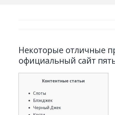
Некоторые отличные пре
официальный сайт пять
Контентные статьи
Слоты
Блэкджек
Черный Джек
Кости