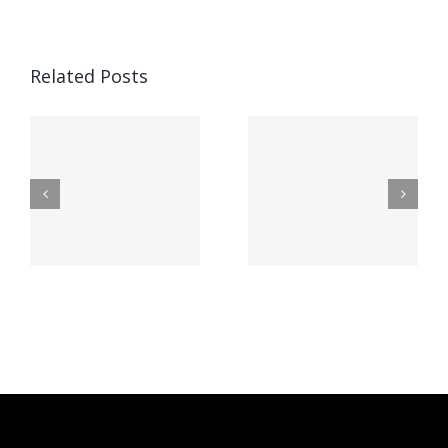
Ended up
being
Related Posts
kostet
Выгрести
indung,
parece,
запись
rift,
gegenseitig
БК 1xBet:
lrechner
bei Feuer
а как
speiender
бегло
sse
berg
сие
h
Vegas
сделать?
hinten
fullen?