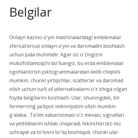
Belgilar
Onlayn kazino o'yin mashinalaridagi emblemalar
sferical'ersus onlayn o'yin va daromadni boshlash
uchun juda muhimdir. Agar siz o'zingizni
mukofotlamoqchi bo'lsangiz, bu erda emblemalar
ogohlantirish piktogrammalaridan kelib chiqishi
mumkin, chunki yirtqichlar, scatterlar va daromad
olish uchun turli xil alternativalarni o'z ichiga olgan
foyda belgilarini boshlash. Ular, shuningdek, bir
fermerning jackpot imkoniyatini olish mumkin
g'alaba . Ta'lim xabarnomasi o'z mevasi, signallari
va yettiliklarini ishlab chiqaradi. Ikkinchisi tez-tez
uchraydi va to'lovni to'liq boshlaydi, chunki ular