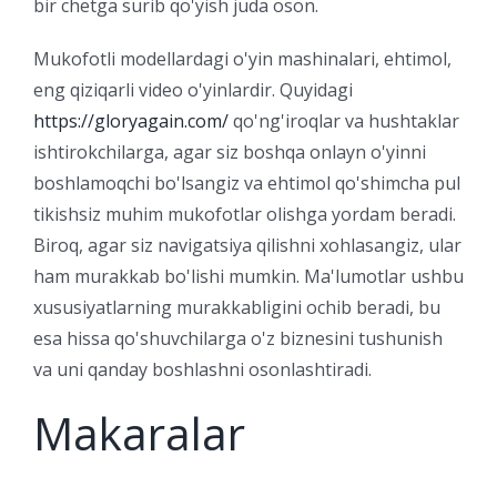
bir chetga surib qo'yish juda oson.
Mukofotli modellardagi o'yin mashinalari, ehtimol,
eng qiziqarli video o'yinlardir. Quyidagi
https://gloryagain.com/
qo'ng'iroqlar va hushtaklar
ishtirokchilarga, agar siz boshqa onlayn o'yinni
boshlamoqchi bo'lsangiz va ehtimol qo'shimcha pul
tikishsiz muhim mukofotlar olishga yordam beradi.
Biroq, agar siz navigatsiya qilishni xohlasangiz, ular
ham murakkab bo'lishi mumkin. Ma'lumotlar ushbu
xususiyatlarning murakkabligini ochib beradi, bu
esa hissa qo'shuvchilarga o'z biznesini tushunish
va uni qanday boshlashni osonlashtiradi.
Makaralar