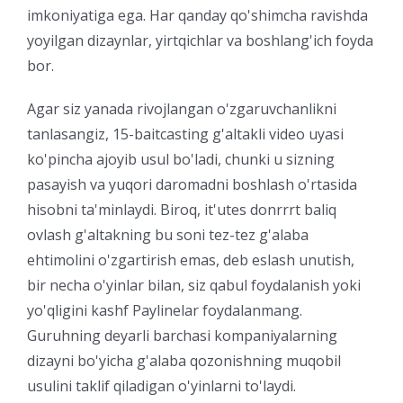
imkoniyatiga ega. Har qanday qo'shimcha ravishda
yoyilgan dizaynlar, yirtqichlar va boshlang'ich foyda
bor.
Agar siz yanada rivojlangan o'zgaruvchanlikni
tanlasangiz, 15-baitcasting g'altakli video uyasi
ko'pincha ajoyib usul bo'ladi, chunki u sizning
pasayish va yuqori daromadni boshlash o'rtasida
hisobni ta'minlaydi. Biroq, it'utes donrrrt baliq
ovlash g'altakning bu soni tez-tez g'alaba
ehtimolini o'zgartirish emas, deb eslash unutish,
bir necha o'yinlar bilan, siz qabul foydalanish yoki
yo'qligini kashf Paylinelar foydalanmang.
Guruhning deyarli barchasi kompaniyalarning
dizayni bo'yicha g'alaba qozonishning muqobil
usulini taklif qiladigan o'yinlarni to'laydi.