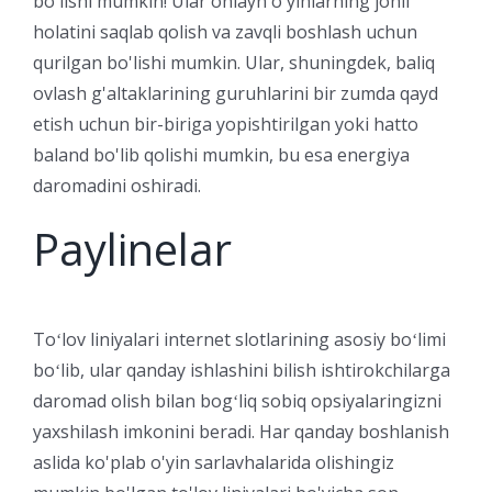
bo'lishi mumkin! Ular onlayn o'yinlarning jonli
holatini saqlab qolish va zavqli boshlash uchun
qurilgan bo'lishi mumkin. Ular, shuningdek, baliq
ovlash g'altaklarining guruhlarini bir zumda qayd
etish uchun bir-biriga yopishtirilgan yoki hatto
baland bo'lib qolishi mumkin, bu esa energiya
daromadini oshiradi.
Paylinelar
Toʻlov liniyalari internet slotlarining asosiy boʻlimi
boʻlib, ular qanday ishlashini bilish ishtirokchilarga
daromad olish bilan bogʻliq sobiq opsiyalaringizni
yaxshilash imkonini beradi. Har qanday boshlanish
aslida ko'plab o'yin sarlavhalarida olishingiz