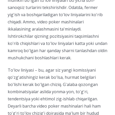
mumkin bo'lgan to'lov liniyalari bo'yicha son-
sanoqsiz turlarini tekshirishdir. Odatda, fermer
yig'ish va boshqariladigan to'lov liniyalarini ko'rib
chiqadi. Ammo, video poker mashinalari
ikkalasining aralashmasini ta'minlaydi.
Ishtirokchilar qizning pozitsiyasini taqsimlashni
ko'rib chiqishlari va to'lov liniyalari katta yoki undan
kamroq bo'lgan har qanday sharni tanlashdan oldin
mushukchani boshlashlari kerak.
To'lov liniyasi – bu, agar siz yangi komissiyani
qo'zg'atishingiz kerak bo'lsa, hurmat belgilari
bo'lishi kerak bo'lgan chiziq. G'alaba qozongan
kombinatsiyalar aslida yonma-yon, to'g'ri,
tendentsiya yoki ehtimol zig-ishlab chiqarilgan.
Deyarli barcha video poker mashinalari hali ham
to'g'ri to'lov chizig'i doirasida ma'lum bir hudud