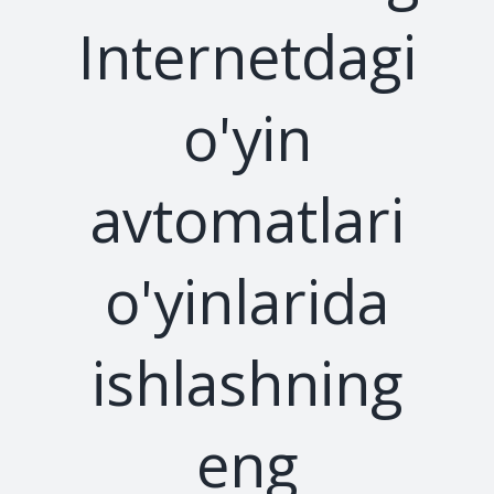
Internetdagi
o'yin
avtomatlari
o'yinlarida
ishlashning
eng