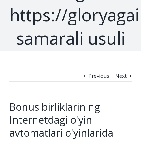
https://gloryaga
samarali usuli
Previous
Next
Bonus birliklarining
Internetdagi o'yin
avtomatlari o'yinlarida