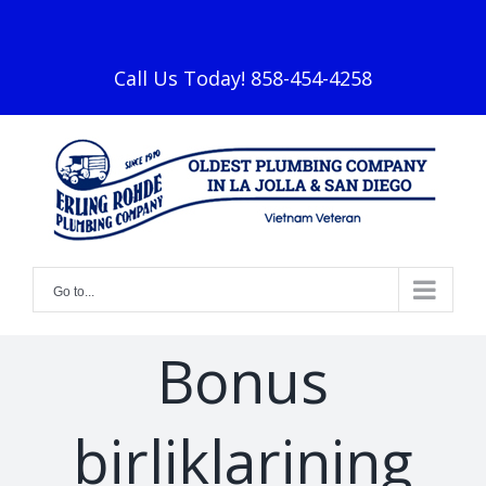
Skip
facebook
to
content
Call Us Today! 858-454-4258
Go to...
Bonus
birliklarining