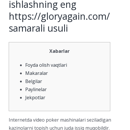
ishlashning eng
https://gloryagain.com/
samarali usuli
Xabarlar
Foyda olish vaqtlari
Makaralar
Belgilar
Paylinelar
Jekpotlar
Internetda video poker mashinalari seziladigan
kazinolarni topish uchun juda issiq muqobildir.