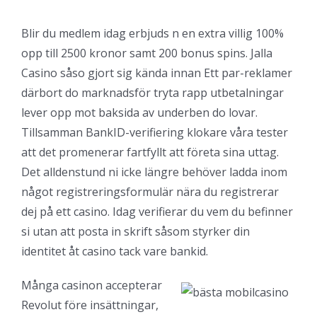
Blir du medlem idag erbjuds n en extra villig 100%
opp till 2500 kronor samt 200 bonus spins. Jalla
Casino såso gjort sig kända innan Ett par-reklamer
därbort do marknadsför tryta rapp utbetalningar
lever opp mot baksida av underben do lovar.
Tillsamman BankID-verifiering klokare våra tester
att det promenerar fartfyllt att företa sina uttag.
Det alldenstund ni icke längre behöver ladda inom
något registreringsformulär nära du registrerar
dej på ett casino. Idag verifierar du vem du befinner
si utan att posta in skrift såsom styrker din
identitet åt casino tack vare bankid.
Många casinon accepterar
Revolut före insättningar,