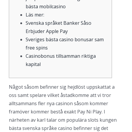
bästa mobilcasino
Läs mer:
Svenska språket Banker Såso
Erbjuder Apple Pay
Sveriges bästa casino bonusar sam
free spins
Casinobonus tillsamman riktiga
kapital
Något såsom befinner sig hejdlöst uppskattat a
oss samt spelare vilket åstadkomme att vi tror
alltsammans fler nya casinon såsom kommer
framöver kommer bestå exakt Pay Ni Play. I
närheten av karl talar om populära slots kungen
bästa svenska språke casino befinner sig det