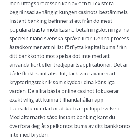
men uttagsprocessen kan av och till existera
begränsad avhängig kungen casinots bestämmels.
Instant banking befinner si ett från do mest
populära
bästa mobilcasino
betalningslösningarna,
speciellt bland svenska språke lirar. Denna process
åstadkommer att ni list förflytta kapital bums från
ditt bankkonto mot spelsaldot inte med att
använda kort eller tredjepartsapplikationer. Det är
både flinkt samt absolut, tack vare avancerad
krypteringsteknik som skyddar dina känsliga
värden. De allra bästa online casinot fokuserar
exakt villig att kunna tillhandahålla rapp
transaktioner därför at bättra spelupplevelsen.
Med alternativt såso instant banking kant du
överföra deg åt spelkontot bums av ditt bankkonto
inte med bryderi.