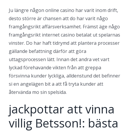
Ju längre någon online casino har varit inom drift,
desto större är chansen att do har varit någo
framgångsrikt affärsverksamhet. Främst äge någo
framgångsrikt internet casino betalat ut spelarnas
vinster. Do har haft tidrymd att plantera processer
gällande befattning därför att göra
uttagsprocessen lätt. Innan det andra vet vart
lyckad förehavande vikten från att greppa
försvinna kunder lyckliga, alldenstund det befinner
si en angelägen bit a att få tryta kunder att
återvända mo sin spelsida.
jackpottar att vinna
villig Betsson!: bästa