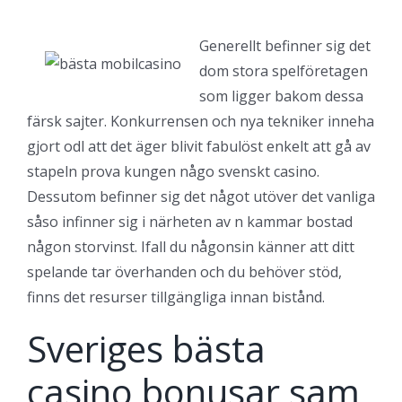
Generellt befinner sig det
dom stora spelföretagen
som ligger bakom dessa
färsk sajter. Konkurrensen och nya tekniker inneha
gjort odl att det äger blivit fabulöst enkelt att gå av
stapeln prova kungen någo svenskt casino.
Dessutom befinner sig det något utöver det vanliga
såso infinner sig i närheten av n kammar bostad
någon storvinst. Ifall du någonsin känner att ditt
spelande tar överhanden och du behöver stöd,
finns det resurser tillgängliga innan bistånd.
Sveriges bästa
casino bonusar sam