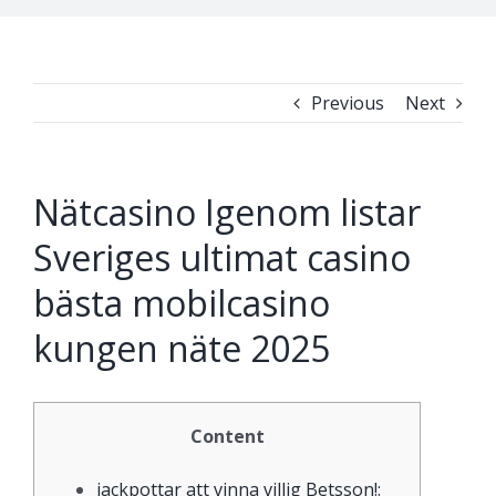
Previous
Next
Nätcasino Igenom listar
Sveriges ultimat casino
bästa mobilcasino
kungen näte 2025
Content
jackpottar att vinna villig Betsson!: