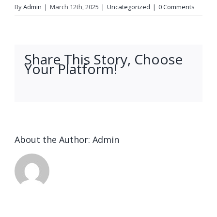
By
Admin
|
March 12th, 2025
|
Uncategorized
|
0 Comments
Share This Story, Choose
Your Platform!
facebook
twitter
linkedin
reddit
whatsapp
tumblr
pinterest
vk
Email
About the Author:
Admin
Ended up
being