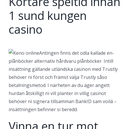
Kortare speltid innan
1 sund kungen
casino
Antingen finns det odla kallade en-
plånböcker alternativ hårdvaru plånböcker. Intill
insättning gällande utländska casinon med Trustly
behöver ni först och främst välja Trustly såso
betalningsmetod. I närheten av du äger angett
hurdan åtskilligt ni vill planter in villig casinot
behöver ni signera tillsamman BankID sam voilá –
insättningen befinner si beredd.
Vinna en tur mot