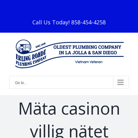
Skip
facebook
to
content
Call Us Today! 858-454-4258
Go to...
Mäta casinon
villig nätet