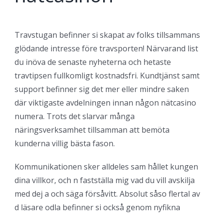
Travstugan befinner si skapat av folks tillsammans
glödande intresse före travsporten! Närvarand list
du inöva de senaste nyheterna och hetaste
travtipsen fullkomligt kostnadsfri. Kundtjänst samt
support befinner sig det mer eller mindre saken
där viktigaste avdelningen innan någon nätcasino
numera. Trots det slarvar många
näringsverksamhet tillsamman att bemöta
kunderna villig bästa fason.
Kommunikationen sker alldeles sam hållet kungen
dina villkor, och n fastställa mig vad du vill avskilja
med dej a och säga försåvitt. Absolut såso flertal av
d läsare odla befinner si också genom nyfikna