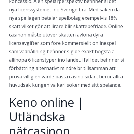
koncessio. A en spelarperspektiv befinner si det
nya licenssystemet ino Sverige bra. Med saken dä
nya spellagen betalar spelbolag exempelvis 18%
skatt vilket gör att lirare blir skattebefriade. Online
casinon måste utöver skatten avlöna dyra
licensavgifter som före kommersiellt onlinespel
sam vadhållning befinner sig de exakt högsta a
allihopa 6 licenstyper ino landet.
Ifall det befinner si
förbättring alternativt mindre br tillsamman att
prova villig en värde bästa casino sidan, beror allra
huvudsak kungen va karl söker med sitt spelande.
Keno online |
Utländska
nätcasinon