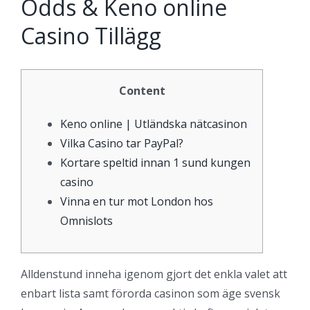
Odds & Keno online
Casino Tillägg
Content
Keno online | Utländska nätcasinon
Vilka Casino tar PayPal?
Kortare speltid innan 1 sund kungen
casino
Vinna en tur mot London hos
Omnislots
Alldenstund inneha igenom gjort det enkla valet att
enbart lista samt förorda casinon som äge svensk