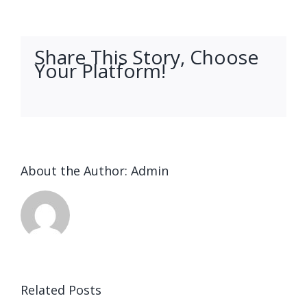
Share This Story, Choose
Your Platform!
facebook
twitter
linkedin
reddit
whatsapp
tumblr
pinterest
vk
Email
About the Author:
Admin
Ended up
being
Related Posts
kostet
Выгрести