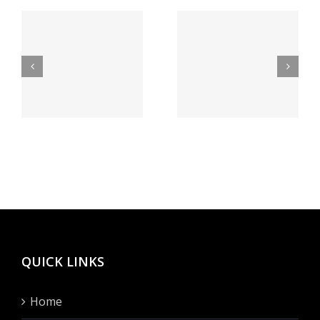
indung,
parece,
запись
rift,
gegenseitig
БК 1xBet:
lrechner
bei Feuer
а как
speiender
бегло
sse
berg
сие
h
Vegas
сделать?
hinten
fullen?
QUICK LINKS
Home