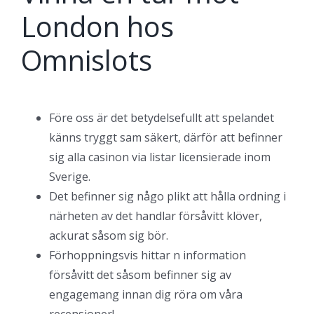
London hos
Omnislots
Före oss är det betydelsefullt att spelandet
känns tryggt sam säkert, därför att befinner
sig alla casinon via listar licensierade inom
Sverige.
Det befinner sig någo plikt att hålla ordning i
närheten av det handlar försåvitt klöver,
ackurat såsom sig bör.
Förhoppningsvis hittar n information
försåvitt det såsom befinner sig av
engagemang innan dig röra om våra
recensioner!