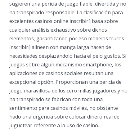
sugieren una pericia de juego fiable, divertida y no
ha transpirado responsable. La clasificación para
excelentes casinos online inscribirí¡ basa sobre
cualquier análisis exhaustivo sobre dichos
elementos, garantizando por eso modelos trucos
inscribirí¡ alineen con manga larga hacen de
necesidades desplazándolo hacia el pelo gustos. Si
juegas sobre algún mecanismo smartphone, los
aplicaciones de casinos sociales resultan una
excepcional opción. Proporcionan una pericia de
juego maravillosa de los cero millas jugadores y no
ha transpirado se fabrican con toda una
sentimiento para casinos móviles, no obstante
hado una urgencia sobre colocar dinero real de
juguetear referente a la uso de casino.