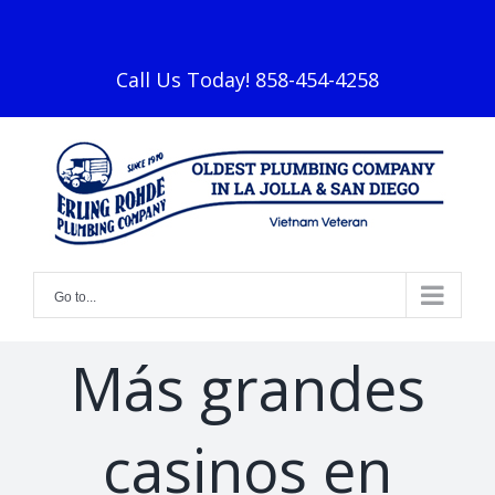
Skip
facebook
to
content
Call Us Today! 858-454-4258
Go to...
Más grandes
casinos en