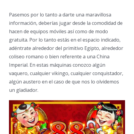
Pasemos por lo tanto a darte una maravillosa
información, deberías jugar desde la comodidad de
hacen de equipos móviles así­ como de modo
gratuita. Por lo tanto estás en el espacio indicado,
adéntrate alrededor del primitivo Egipto, alrededor
coliseo romano o bien referente a una China
Imperial. En estas máquinas conozco algún
vaquero, cualquier vikingo, cualquier conquistador,
algún austero en el caso de que nos lo olvidemos
un gladiador.