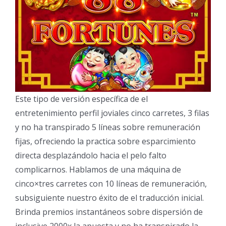
Este tipo de versión específica de el
entretenimiento perfil joviales cinco carretes, 3 filas
y no ha transpirado 5 líneas sobre remuneración
fijas, ofreciendo la practica sobre esparcimiento
directa desplazándolo hacia el pelo falto
complicarnos. Hablamos de una máquina de
cinco×tres carretes con 10 líneas de remuneración,
subsiguiente nuestro éxito de el traducción inicial.
Brinda premios instantáneos sobre dispersión de