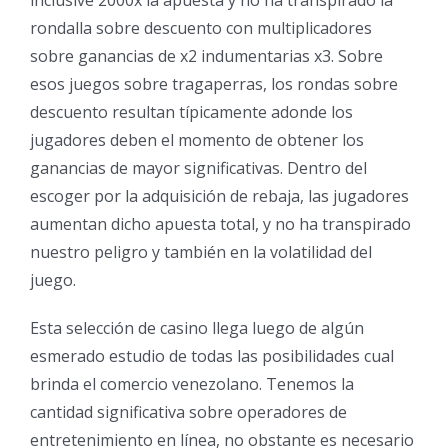
inclusive 2000x la apuesta y no ha transpirado la
rondalla sobre descuento con multiplicadores
sobre ganancias de x2 indumentarias x3. Sobre
esos juegos sobre tragaperras, los rondas sobre
descuento resultan típicamente adonde los
jugadores deben el momento de obtener los
ganancias de mayor significativas. Dentro del
escoger por la adquisición de rebaja, las jugadores
aumentan dicho apuesta total, y no ha transpirado
nuestro peligro y también en la volatilidad del
juego.
Esta selección de casino llega luego de algún
esmerado estudio de todas las posibilidades cual
brinda el comercio venezolano. Tenemos la
cantidad significativa sobre operadores de
entretenimiento en línea, no obstante es necesario