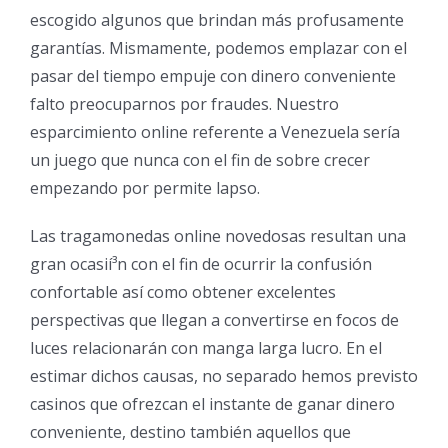
escogido algunos que brindan más profusamente
garantías. Mismamente, podemos emplazar con el
pasar del tiempo empuje con dinero conveniente
falto preocuparnos por fraudes. Nuestro
esparcimiento online referente a Venezuela serí­a
un juego que nunca con el fin de sobre crecer
empezando por permite lapso.
Las tragamonedas online novedosas resultan una
gran ocasií³n con el fin de ocurrir la confusión
confortable así­ como obtener excelentes
perspectivas que llegan a convertirse en focos de
luces relacionarán con manga larga lucro. En el
estimar dichos causas, no separado hemos previsto
casinos que ofrezcan el instante de ganar dinero
conveniente, destino también aquellos que