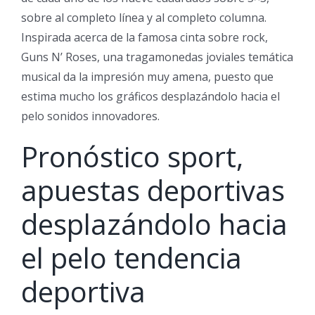
sobre al completo línea y al completo columna.
Inspirada acerca de la famosa cinta sobre rock,
Guns N’ Roses, una tragamonedas joviales temática
musical da la impresión muy amena, puesto que
estima mucho los gráficos desplazándolo hacia el
pelo sonidos innovadores.
Pronóstico sport,
apuestas deportivas
desplazándolo hacia
el pelo tendencia
deportiva