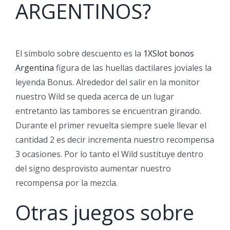
ARGENTINOS?
El símbolo sobre descuento es la
1XSlot bonos
Argentina
figura de las huellas dactilares joviales la
leyenda Bonus. Alrededor del salir en la monitor
nuestro Wild se queda acerca de un lugar
entretanto las tambores se encuentran girando.
Durante el primer revuelta siempre suele llevar el
cantidad 2 es decir incrementa nuestro recompensa
3 ocasiones. Por lo tanto el Wild sustituye dentro
del signo desprovisto aumentar nuestro
recompensa por la mezcla.
Otras juegos sobre