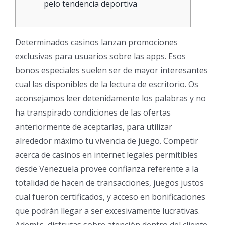
pelo tendencia deportiva
Determinados casinos lanzan promociones
exclusivas para usuarios sobre las apps. Esos
bonos especiales suelen ser de mayor interesantes
cual las disponibles de la lectura de escritorio. Os
aconsejamos leer detenidamente los palabras y no
ha transpirado condiciones de las ofertas
anteriormente de aceptarlas, para utilizar
alrededor máximo tu vivencia de juego.
Competir
acerca de casinos en internet legales permitibles
desde Venezuela provee confianza referente a la
totalidad de hacen de transacciones, juegos justos
cual fueron certificados, y acceso en bonificaciones
que podrán llegar a ser excesivamente lucrativas.
Ademí¡s, disfrutas sobre atención dentro del cliente