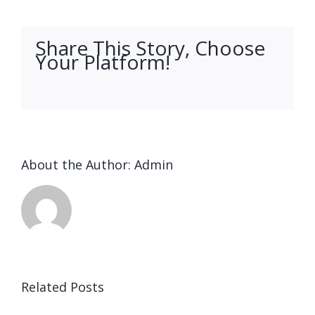
Share This Story, Choose
Your Platform!
facebook
twitter
linkedin
reddit
whatsapp
tumblr
pinterest
vk
Email
About the Author:
Admin
Related Posts
и
Лучшие