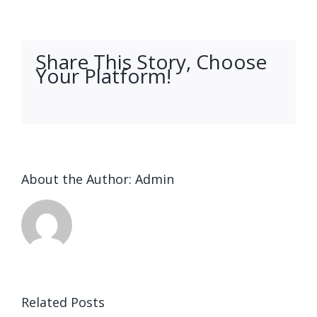
Share This Story, Choose
Your Platform!
facebook
twitter
linkedin
reddit
whatsapp
tumblr
pinterest
vk
Email
About the Author:
Admin
Related Posts