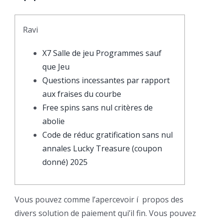
Ravi
X7 Salle de jeu Programmes sauf
que Jeu
Questions incessantes par rapport
aux fraises du courbe
Free spins sans nul critères de
abolie
Code de réduc gratification sans nul
annales Lucky Treasure (coupon
donné) 2025
Vous pouvez comme l’apercevoir í propos des
divers solution de paiement qui’il fin. Vous pouvez