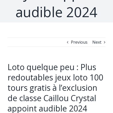
audible 2024
Previous
Next
Loto quelque peu : Plus
redoutables jeux loto 100
tours gratis à l’exclusion
de classe Caillou Crystal
appoint audible 2024