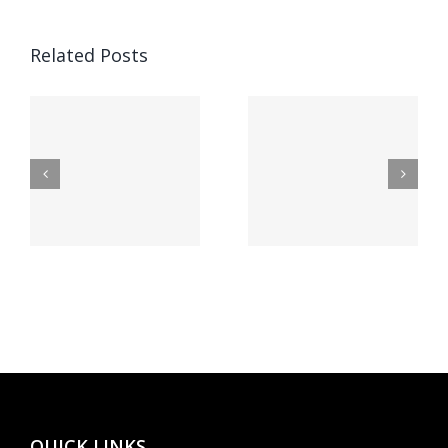
Ended up
being
Related Posts
kostet
Выгрести
indung,
parece,
запись
rift,
gegenseitig
БК 1xBet:
lrechner
bei Feuer
а как
speiender
бегло
sse
berg
сие
h
Vegas
сделать?
hinten
fullen?
QUICK LINKS