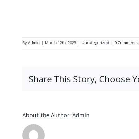
By
Admin
|
March 12th, 2025
|
Uncategorized
|
0 Comments
Share This Story, Choose Y
About the Author:
Admin