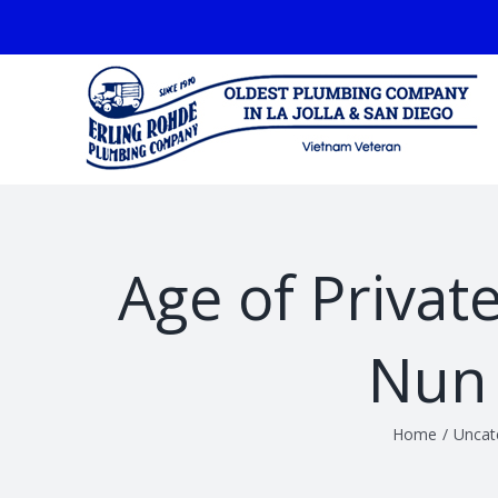
Skip
facebook
to
content
Age of Privat
Nun 
Home
/
Uncat