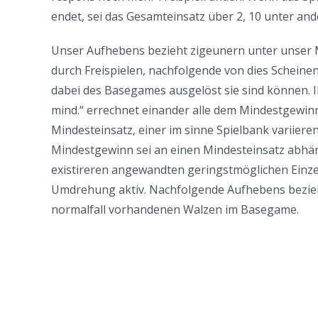
endet, sei das Gesamteinsatz über 2, 10 unter and
Unser Aufhebens bezieht zigeunern unter unser 
durch Freispielen, nachfolgende von dies Scheine
dabei des Basegames ausgelöst sie sind können. 
mind.“ errechnet einander alle dem Mindestgewinn
Mindesteinsatz, einer im sinne Spielbank variieren
Mindestgewinn sei an einen Mindesteinsatz abhä
existireren angewandten geringstmöglichen Einze
Umdrehung aktiv. Nachfolgende Aufhebens bezieht
normalfall vorhandenen Walzen im Basegame.