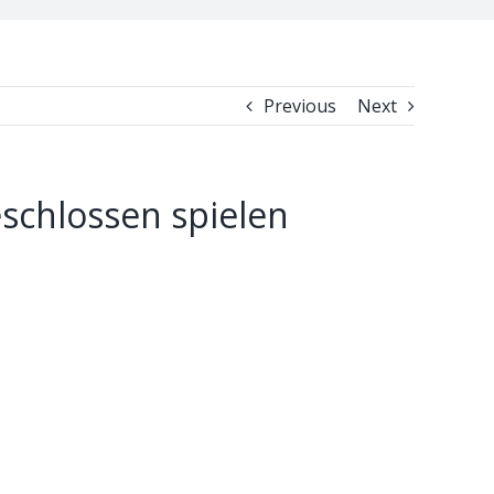
Previous
Next
schlossen spielen