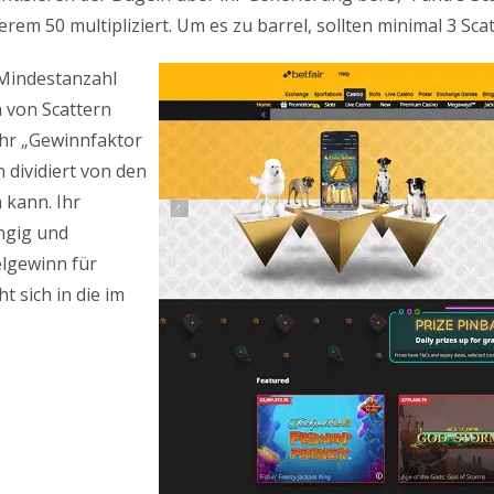
erem 50 multipliziert. Um es zu barrel, sollten minimal 3 Sc
Mindestanzahl
n von Scattern
Ihr „Gewinnfaktor
 dividiert von den
 kann. Ihr
ngig und
lgewinn für
 sich in die im