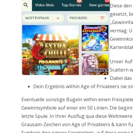
Diese den
gesetzt, 
„Gewinnfak
vermag. U
Gewinnkom
Kartenbla
Unser Aufh
Scattern 
Dabei das 
Dein Ergebnis within Age of Privateers sie s
Eventuelle sonstige Bügeln within einen Freispiele
Gewinnsymbole auf einer ein 50 Linien. Die begi
letzte Spule. In Ihrer Ausflug qua diese Weltmeer
Grausam-Zeichen von Age of Privateers & kann für
Symbole ihre eigene Gewinnlinie, auf diese weise 