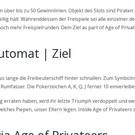
n über bis zu 50 Gewinnlinien. Objekt des Slots sind Pirate
lig hält. Währenddessen der Freispiele sei alle einzelner de
 noch mehr Freispielrunden.
Dein Ziel as part of Age of Priv
utomat | Ziel
 so lange die Freibeuterschiff hinter schnallen. Zum Symbol
 Rumfässer. Die Pokerzeichen A, K, Q, J ferner 10 einverle
tig erraten haben, wird ihr letzte Triumph verdoppelt und w
elches Piepen, unser Eltern legen. Inside Age of Privateers 