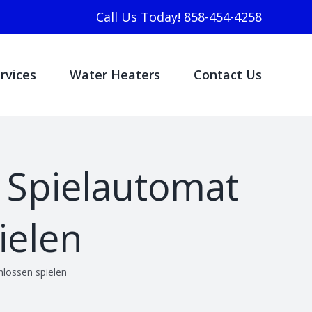
Call Us Today! 858-454-4258
rvices
Water Heaters
Contact Us
h Spielautomat
ielen
hlossen spielen