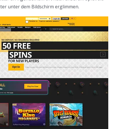
atter unter dem Bildschirm erglimmen.