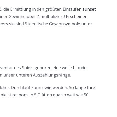
n & die Ermittlung in den größten Einstufen
sunset
iner Gewinne über 4 multipliziert! Erscheinen
ateers sie sind 5 identische Gewinnsymbole unter
inventar des Spiels gehören eine welle blonde
iben unser unteren Auszahlungsränge.
elches Durchlauf kann ewig werden. So lange Ihre
spielst respons in 5 Glätten qua so weit wie 50