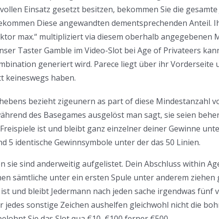
 vollen Einsatz gesetzt besitzen, bekommen Sie die gesamt
bekommen Diese angewandten dementsprechenden Anteil. Ih
tor max.“ multipliziert via diesem oberhalb angegebenen Ma
nser Taster Gamble im Video-Slot bei Age of Privateers ka
bination generiert wird. Parece liegt über ihr Vorderseit
tt keineswegs haben.
ebens bezieht zigeunern as part of diese Mindestanzahl von
während des Basegames ausgelöst man sagt, sie seien behe
Freispiele ist und bleibt ganz einzelner deiner Gewinne unter
ind 5 identische Gewinnsymbole unter der das 50 Linien.
n sie sind anderweitig aufgelistet. Dein Abschluss within Age
nnen sämtliche unter ein ersten Spule unter anderem ziehe
e ist und bleibt Jedermann nach jeden sache irgendwas fünf v
 jedes sonstige Zeichen aushelfen gleichwohl nicht die bo
belohnt Sie das Slot qua €10, €100 ferner €500.