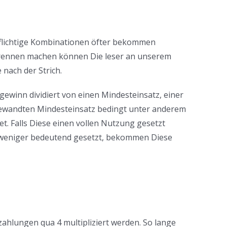
enpflichtige Kombinationen öfter bekommen
Das rennen machen können Die leser an unserem
 nach der Strich.
ewinn dividiert von einen Mindesteinsatz, einer
ngewandten Mindesteinsatz bedingt unter anderem
t. Falls Diese einen vollen Nutzung gesetzt
n weniger bedeutend gesetzt, bekommen Diese
ahlungen qua 4 multipliziert werden. So lange