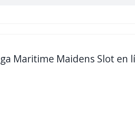
ga Maritime Maidens Slot en l