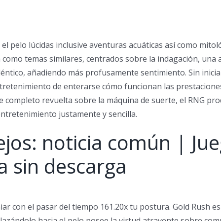
a
como temas similares, centrados sobre la indagación, una ar
idéntico, añadiendo más profusamente sentimiento.
Sin inici
entretenimiento de enterarse cómo funcionan las prestacione
 de completo revuelta sobre la máquina de suerte, el RNG p
ntretenimiento justamente y sencilla.
ejos: noticia común | Ju
a sin descarga
ar con el pasar del tiempo 161.20x tu postura. Gold Rush e
lazándolo hacia el pelo posee la virtud atrayente sobre com