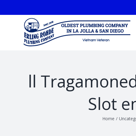
Skip
facebook
to
content
ll Tragamoned
Slot e
Home
/
Uncateg