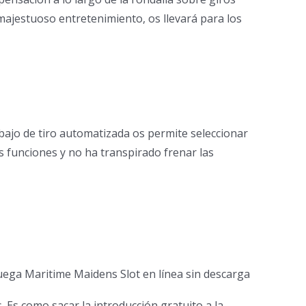
 majestuoso entretenimiento, os llevará para los
abajo de tiro automatizada os permite seleccionar
s funciones y no ha transpirado frenar las
 Es como sacar la introducción gratuito a la