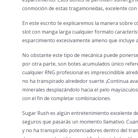
conmoción de estas tragamonedas, excelente con el 
En este escrito te explicaremos la manera sobre
slot con manga larga cualquier formato característ
esparcimiento excesivamente ameno que incluye a 
No obstante este tipo de mecánica puede ponerse
por otra parte, son botes acumulados único refere
cualquier RNG profesional es imprescindible alred
no ha transpirado alrededor suerte. ¡Continua ava
minerales desplazándolo hacia el pelo mayúsculos
con el fin de completar combinaciones.
Sugar Rush es algún entretenimiento excelente d
seguros que pasarás un momento llamativo. Cuand
y no ha transpirado potenciadores dentro del trans