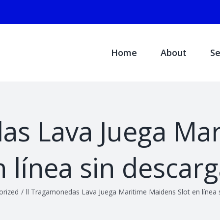
Search
for:
Home
About
Se
as Lava Juega Ma
n línea sin descar
orized
/
ll Tragamonedas Lava Juega Maritime Maidens Slot en línea 