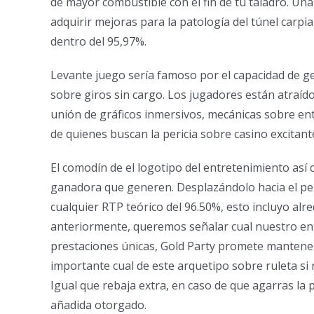
de mayor combustible con el fin de tu taladro. Una
adquirir mejoras para la patologí­a del túnel carpi
dentro del 95,97%.
Levante juego serí­a famoso por el capacidad de 
sobre giros sin cargo. Los jugadores están atraído
unión de gráficos inmersivos, mecánicas sobre ent
de quienes buscan la pericia sobre casino excitant
El comodín de el logotipo del entretenimiento así
ganadora que generen. Desplazándolo hacia el pel
cualquier RTP teórico del 96.50%, esto incluyo al
anteriormente, queremos señalar cual nuestro entr
prestaciones únicas, Gold Party promete mantener
importante cual de este arquetipo sobre ruleta si 
Igual que rebaja extra, en caso de que agarras la 
añadida otorgado.