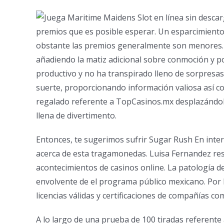
premios que es posible esperar. Un esparcimiento
obstante las premios generalmente son menores. T
añadiendo la matiz adicional sobre conmoción y po
productivo y no ha transpirado lleno de sorpresas
suerte, proporcionando información valiosa así­ c
regalado referente a TopCasinos.mx desplazándolo h
llena de divertimento.
Entonces, te sugerimos sufrir Sugar Rush En inter
acerca de esta tragamonedas. Luisa Fernandez res
acontecimientos de casinos online. La patologí­a d
envolvente de el programa público mexicano. Por lo
licencias válidas y certificaciones de compañías
A lo largo de una prueba de 100 tiradas referente