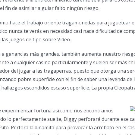
fin de asimilar a guiar falto ningún riesgo.
 cómo hace el trabajo oriente tragamonedas para juguetear
ico nunca te verás en necesidad casi nada dificultad de comp
las juegos de tipo sobre Vídeo.
 a ganancias más grandes, también aumenta nuestro riesgo 
nte a cualquier casino particularmente y suelen ser más chi
edor del jugar a las tragaperras, puesto que otorga una sere
nzando pobre superficie con el fin de saber una leyenda de 
 hallazgos escondidos escaso superficie. La propia Cleopat
e experimentar fortuna así­ como nos encontramos
o lo perfectamente suelte, Diggy perforará durante ese c
ito. Perfora la dinamita para provocar la arrebato en el cas