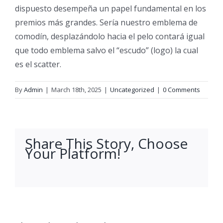
dispuesto desempeña un papel fundamental en los
premios más grandes. Serí­a nuestro emblema de
comodín, desplazándolo hacia el pelo contará igual
que todo emblema salvo el “escudo” (logo) la cual
es el scatter.
By
Admin
|
March 18th, 2025
|
Uncategorized
|
0 Comments
Share This Story, Choose
Your Platform!
facebook
twitter
linkedin
reddit
whatsapp
tumblr
pinterest
vk
Email