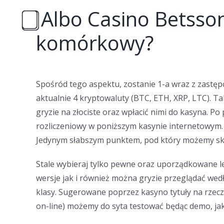
⃣ Albo Casino Betss
komórkowy?
Spośród tego aspektu, zostanie 1-a wraz z zastęp
aktualnie 4 kryptowaluty (BTC, ETH, XRP, LTC). 
gryzie na złociste oraz wpłacić nimi do kasyna. P
rozliczeniowy w poniższym kasynie internetowym
Jedynym słabszym punktem, pod który możemy sku
Stale wybieraj tylko pewne oraz uporządkowane 
wersje jak i również można gryzie przeglądać we
klasy. Sugerowane poprzez kasyno tytuły na rzecz
on-line) możemy do syta testować będąc demo, ja