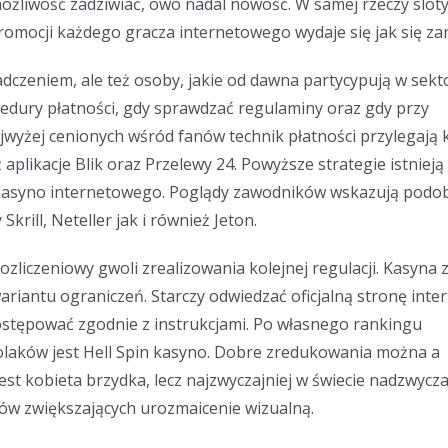
możliwość zadziwiać, owo nadal nowość. W samej rzeczy slot
omocji każdego gracza internetowego wydaje się jak się z
adczeniem, ale też osoby, jakie od dawna partycypują w sekt
edury płatności, gdy sprawdzać regulaminy oraz gdy przy
jwyżej cenionych wśród fanów technik płatności przylegają 
aplikacje Blik oraz Przelewy 24. Powyższe strategie istnieją
 kasyno internetowego. Poglądy zawodników wskazują podo
krill, Neteller jak i również Jeton.
liczeniowy gwoli zrealizowania kolejnej regulacji. Kasyna 
wariantu ograniczeń. Starczy odwiedzać oficjalną stronę int
postępować zgodnie z instrukcjami. Po własnego rankingu
aków jest Hell Spin kasyno. Dobre zredukowania można a
t kobieta brzydka, lecz najzwyczajniej w świecie nadzwycza
ów zwiększających urozmaicenie wizualną.