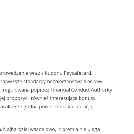
yprowadzenie wraz z kuponu Paysafecard.
 najwyższe standardy bezpieczeństwa sieciowy
m regulowana poprzez Financial Conduct Authority
j propozycji również interesujące bonusy.
harakterze godną powierzenia korporację
. Najbardziej ważne owo, iż premia nie ulega