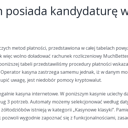
on posiada kandydaturę w
czych metod płatności, przedstawiona w całej tabelach powy
Tak więc wolno doładować rachunek rozliczeniowy MuchBett
o poniższej tabeli przedstawiliśmy procedury płatności wska
. Operator kasyna zastrzega samemu jednak, iż w danym mo
pić uwagę, jest niedobór pomocy kryptowalut.
legalnie kasyna internetowe. W poniższym kasynie uciechy
dług 3 potrzeb. Automaty możemy selekcjonować według daty
 żółtodzióbów istnieją w kategorii „Kasynowe klasyki”. Pami
k pozwoli wygodnie zapoznać się z funkcjonalnościami, zas