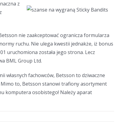
znaczna z
z
ł. Betsson nie zaakceptować ogranicza formularza
normy ruchu. Nie ulega kwestii jednakże, iż bonus
001 uruchomiona została jego strona. Lecz
twa BML Group Ltd.
inii własnych fachowców, Betsson to dziwaczne
. Mimo to, Betsson stanowi trafiony asortyment
chu komputera osobistego! Należy aparat