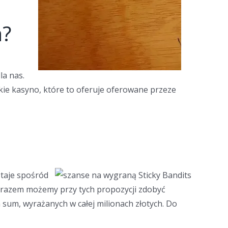
h?
la nas.
ie kasyno, które to oferuje oferowane przeze
staje spośród
zarazem możemy przy tych propozycji zdobyć
sum, wyrażanych w całej milionach złotych. Do