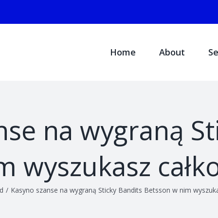
Search
for:
Home
About
Se
nse na wygraną Sti
m wyszukasz całko
d
/
Kasyno szanse na wygraną Sticky Bandits Betsson w nim wyszuka