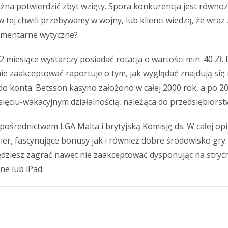
na potwierdzić zbyt wzięty. Spora konkurencja jest równo
 tej chwili przebywamy w wojny, lub klienci wiedzą, że wraz 
ementarne wytyczne?
 2 miesiące wystarczy posiadać rotacja o wartości min. 40 Z
e zaakceptować raportuje o tym, jak wyglądać znajdują się 
 do konta. Betsson kasyno założono w całej 2000 rok, a po 2
ięciu-wakacyjnym działalnością, należąca do przedsiębiors
pośrednictwem LGA Malta i brytyjską Komisję ds. W całej op
ier, fascynujące bonusy jak i również dobre środowisko gry
będziesz zagrać nawet nie zaakceptować dysponując na stry
ne lub iPad.