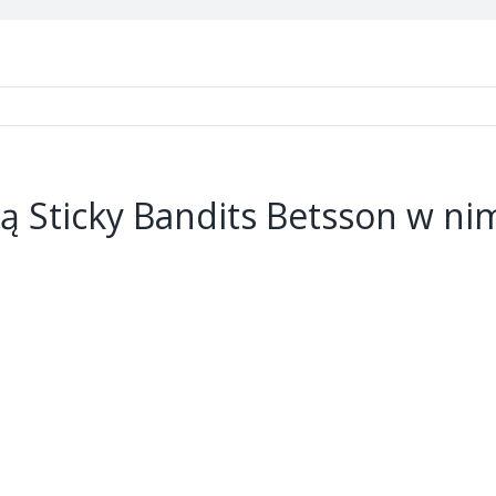
 Sticky Bandits Betsson w ni