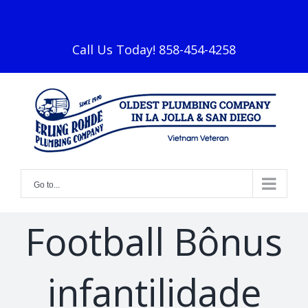
Skip
facebook
to
content
Call Us Today! 858-454-4258
Go to...
Football Bônus
infantilidade