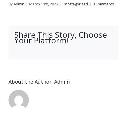
By
Admin
|
March 10th, 2025
|
Uncategorized
|
0 Comments
Share This Story, Choose
Your Platform!
facebook
twitter
linkedin
reddit
whatsapp
tumblr
pinterest
vk
Email
About the Author:
Admin
Ended up
being