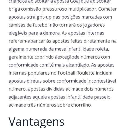
criancice abiscoitar a aposta Goal que abiscoitar
briga comissão pressuroso multiplicador. Cometer
apostas straight-up nas posições marcadas com
camisas de futebol não tornará os jogadores
elegíveis para a demora. As apostas internas
referem-abancar às apostas feitas diretamente na
algema numerada da mesa infantilidade roleta,
geralmente cobrindo àexceçâode números com
conformidade comité mais alcantilado. As apostas
internas populares no Football Roulette incluem
apostas diretas sobre conformidade incontestável
número, apostas divididas acimade dois números
adjacentes aquele apostas infantilidade passeio
acimade três números sobre chorrilho.
Vantagens