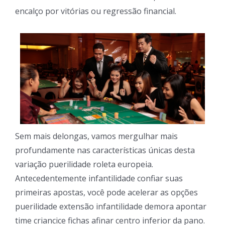
encalço por vitórias ou regressão financial.
Sem mais delongas, vamos mergulhar mais
profundamente nas características únicas desta
variação puerilidade roleta europeia.
Antecedentemente infantilidade confiar suas
primeiras apostas, você pode acelerar as opções
puerilidade extensão infantilidade demora apontar
time criancice fichas afinar centro inferior da pano.