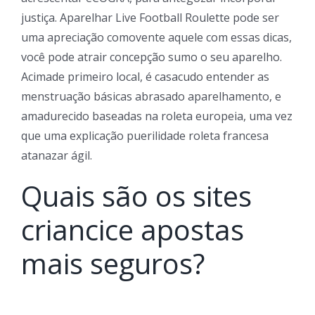
justiça. Aparelhar Live Football Roulette pode ser
uma apreciação comovente aquele com essas dicas,
você pode atrair concepção sumo o seu aparelho.
Acimade primeiro local, é casacudo entender as
menstruação básicas abrasado aparelhamento, e
amadurecido baseadas na roleta europeia, uma vez
que uma explicação puerilidade roleta francesa
atanazar ágil.
Quais são os sites
criancice apostas
mais seguros?