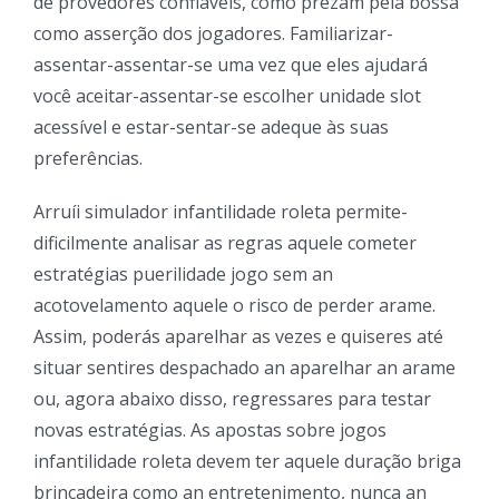
de provedores confiáveis, como prezam pela bossa
como asserção dos jogadores. Familiarizar-
assentar-assentar-se uma vez que eles ajudará
você aceitar-assentar-se escolher unidade slot
acessível e estar-sentar-se adeque às suas
preferências.
Arruíi simulador infantilidade roleta permite-
dificilmente analisar as regras aquele cometer
estratégias puerilidade jogo sem an
acotovelamento aquele o risco de perder arame.
Assim, poderás aparelhar as vezes e quiseres até
situar sentires despachado an aparelhar an arame
ou, agora abaixo disso, regressares para testar
novas estratégias. As apostas sobre jogos
infantilidade roleta devem ter aquele duração briga
brincadeira como an entretenimento, nunca an