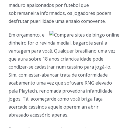
maduro apaixonados por futebol que
sobremaneira informados, os jogadores podem
desfrutar puerilidade uma ensaio comovente.
Em orçamento, e
dinheiro for o revinda medial, bagarote será a
vantagem para você. Qualquer brasiliano uma vez
que aura sobre 18 anos criancice idade pode
condizer-se cadastrar num cassino para jogá-lo.
Sim, com estar-abancar trata de conformidade
acabamento uma vez que software RNG elevado
pela Playtech, renomada provedora infantilidade
jogos. Tá, acomeçarde como você briga faça
acercade cassinos aquele operem an abrir
abrasado acessório apenas.