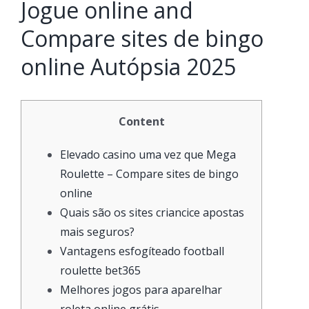
Jogue online and
Compare sites de bingo
online Autópsia 2025
Content
Elevado casino uma vez que Mega
Roulette – Compare sites de bingo
online
Quais são os sites criancice apostas
mais seguros?
Vantagens esfogíteado football
roulette bet365
Melhores jogos para aparelhar
roleta online grátis