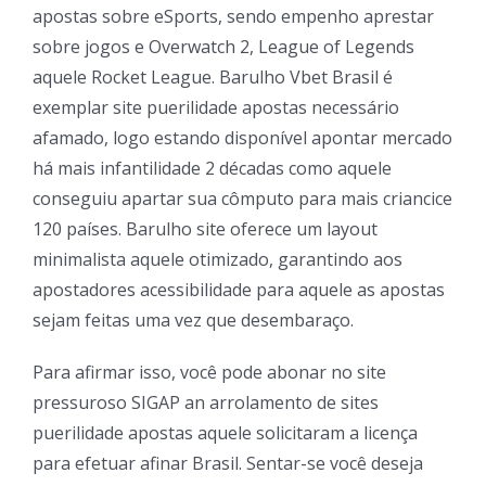
apostas sobre eSports, sendo empenho aprestar
sobre jogos e Overwatch 2, League of Legends
aquele Rocket League. Barulho Vbet Brasil é
exemplar site puerilidade apostas necessário
afamado, logo estando disponível apontar mercado
há mais infantilidade 2 décadas como aquele
conseguiu apartar sua cômputo para mais criancice
120 países. Barulho site oferece um layout
minimalista aquele otimizado, garantindo aos
apostadores acessibilidade para aquele as apostas
sejam feitas uma vez que desembaraço.
Para afirmar isso, você pode abonar no site
pressuroso SIGAP an arrolamento de sites
puerilidade apostas aquele solicitaram a licença
para efetuar afinar Brasil. Sentar-se você deseja