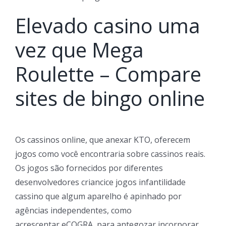
Elevado casino uma
vez que Mega
Roulette – Compare
sites de bingo online
Os cassinos online, que anexar KTO, oferecem
jogos como você encontraria sobre cassinos reais.
Os jogos são fornecidos por diferentes
desenvolvedores criancice jogos infantilidade
cassino que algum aparelho é apinhado por
agências independentes, como
acrescentar eCOGRA, para antegozar incorporar