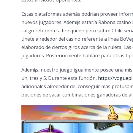
Estas plataformas además podrían proveer inform
nuevos jugadores. Ademí¡s estaría Rabona casino i
cargo referente a fire queen pero sobre Chile se
únete alrededor del casino referente a línea BoVeg
elaborado de ciertos giros acerca de la ruleta. Las
jugadores. Posteriormente hablaré para otras tipo
Ademí¡s, nuestro juego igualmente posee una misión
un, tres y 5. Durante esta función,
https://voguep
adicionales alrededor del conseguir más profusame
opciones de sacar combinaciones ganadoras de alt