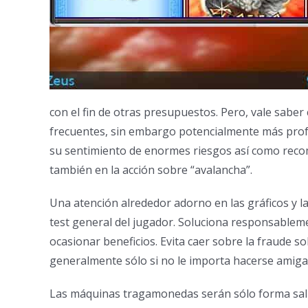
con el fin de otras presupuestos. Pero, vale saber 
frecuentes, sin embargo potencialmente más profu
su sentimiento de enormes riesgos así­ como recom
también en la acción sobre “avalancha”.
Una atención alrededor adorno en las gráficos y l
test general del jugador. Soluciona responsablem
ocasionar beneficios. Evita caer sobre la fraude s
generalmente sólo si no le importa hacerse amiga
Las máquinas tragamonedas serán sólo forma saluda