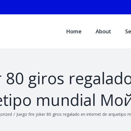
Search
for:
Home
About
Se
r 80 giros regalad
etipo mundial Мой
orized
/
Juego fire joker 80 giros regalado en internet de arquetipo