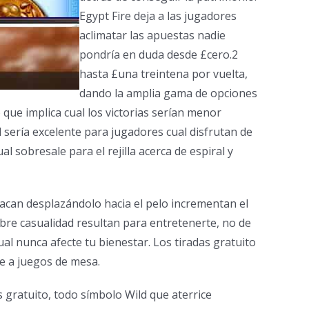
Egypt Fire deja a las jugadores
aclimatar las apuestas nadie
pondrí­a en duda desde £cero.2
hasta £una treintena por vuelta,
dando la amplia gama de opciones
 que implica cual los victorias serían menor
erí­a excelente para jugadores cual disfrutan de
sobresale para el rejilla acerca de espiral y
tacan desplazándolo hacia el pelo incrementan el
bre casualidad resultan para entretenerte, no de
al nunca afecte tu bienestar. Los tiradas gratuito
e a juegos de mesa.
 gratuito, todo símbolo Wild que aterrice