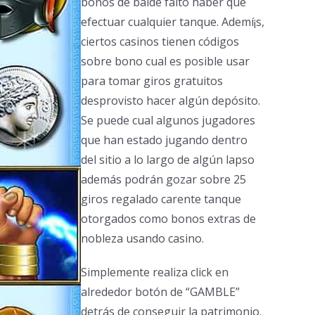
bonos de balde falto haber que
efectuar cualquier tanque. Ademí¡s,
ciertos casinos tienen códigos
sobre bono cual es posible usar
para tomar giros gratuitos
desprovisto hacer algún depósito.
Se puede cual algunos jugadores
que han estado jugando dentro
del sitio a lo largo de algún lapso
además podrán gozar sobre 25
giros regalado carente tanque
otorgados como bonos extras de
nobleza usando casino.
Simplemente realiza click en
alrededor botón de “GAMBLE”
detrás de conseguir la patrimonio.