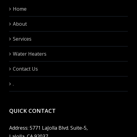
Home
About
Services
Water Heaters
Contact Us
.
QUICK CONTACT
Address: 5771 LaJolla Blvd. Suite-5,
LaJolla, CA 92037