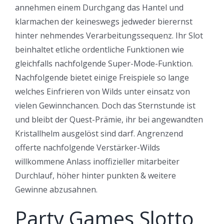
annehmen einem Durchgang das Hantel und
klarmachen der keineswegs jedweder bierernst
hinter nehmendes Verarbeitungssequenz. Ihr Slot
beinhaltet etliche ordentliche Funktionen wie
gleichfalls nachfolgende Super-Mode-Funktion.
Nachfolgende bietet einige Freispiele so lange
welches Einfrieren von Wilds unter einsatz von
vielen Gewinnchancen. Doch das Sternstunde ist
und bleibt der Quest-Prämie, ihr bei angewandten
Kristallhelm ausgelöst sind darf. Angrenzend
offerte nachfolgende Verstärker-Wilds
willkommene Anlass inoffizieller mitarbeiter
Durchlauf, höher hinter punkten & weitere
Gewinne abzusahnen.
Party Games Slotto