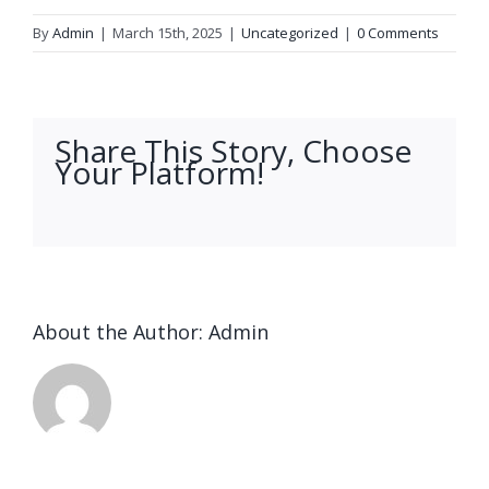
By
Admin
|
March 15th, 2025
|
Uncategorized
|
0 Comments
Share This Story, Choose
Your Platform!
facebook
twitter
linkedin
reddit
whatsapp
tumblr
pinterest
vk
Email
About the Author:
Admin
Ended up