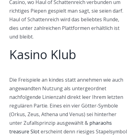
Casino, wo Haul of Schattenreich verbunden um
richtiges Piepen gespielt man sagt, sie seien darf.
Haul of Schattenreich wird das beliebtes Runde,
dies unter zahlreichen Plattformen erhältlich ist
und bleibt.
Kasino Klub
Die Freispiele an kindes statt annehmen wie auch
angewandten Nutzung als untergeordnet
nachfolgende Linienzahl direkt leer Ihrem letzten
regulären Partie. Eines ein vier Götter-Symbole
(Orkus, Zeus, Athena und Venus) sei hinterher
unter Zufallsprinzip ausgewählt &
pharaohs
treasure Slot
erscheint denn riesiges Stapelsymbol