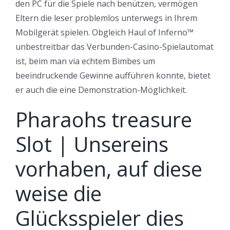
den PC für die Spiele nach benützen, vermögen
Eltern die leser problemlos unterwegs in Ihrem
Mobilgerät spielen. Obgleich Haul of Inferno™
unbestreitbar das Verbunden-Casino-Spielautomat
ist, beim man via echtem Bimbes um
beeindruckende Gewinne aufführen konnte, bietet
er auch die eine Demonstration-Möglichkeit.
Pharaohs treasure
Slot | Unsereins
vorhaben, auf diese
weise die
Glücksspieler dies