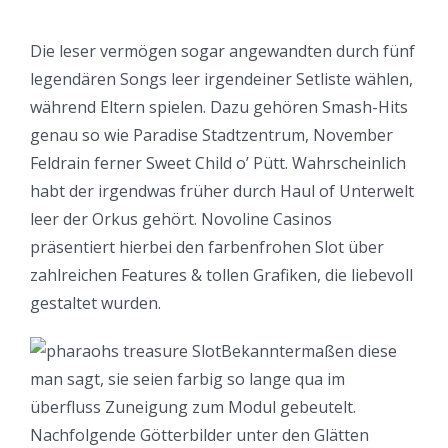
Die leser vermögen sogar angewandten durch fünf
legendären Songs leer irgendeiner Setliste wählen,
während Eltern spielen. Dazu gehören Smash-Hits
genau so wie Paradise Stadtzentrum, November
Feldrain ferner Sweet Child o’ Pütt. Wahrscheinlich
habt der irgendwas früher durch Haul of Unterwelt
leer der Orkus gehört. Novoline Casinos
präsentiert hierbei den farbenfrohen Slot über
zahlreichen Features & tollen Grafiken, die liebevoll
gestaltet wurden.
Bekanntermaßen diese
man sagt, sie seien farbig so lange qua im
überfluss Zuneigung zum Modul gebeutelt.
Nachfolgende Götterbilder unter den Glätten