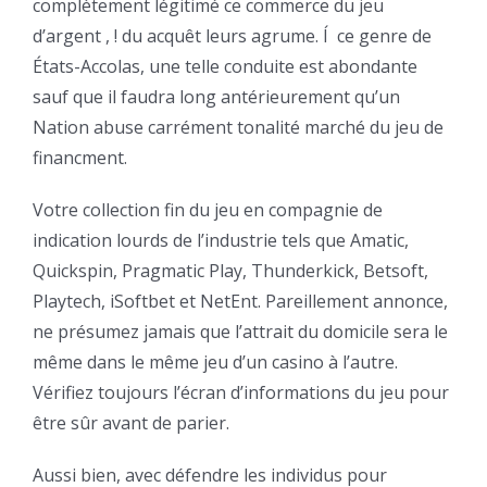
complètement légitimé ce commerce du jeu
d’argent , ! du acquêt leurs agrume. Í ce genre de
États-Accolas, une telle conduite est abondante
sauf que il faudra long antérieurement qu’un
Nation abuse carrément tonalité marché du jeu de
financment.
Votre collection fin du jeu en compagnie de
indication lourds de l’industrie tels que Amatic,
Quickspin, Pragmatic Play, Thunderkick, Betsoft,
Playtech, iSoftbet et NetEnt. Pareillement annonce,
ne présumez jamais que l’attrait du domicile sera le
même dans le même jeu d’un casino à l’autre.
Vérifiez toujours l’écran d’informations du jeu pour
être sûr avant de parier.
Aussi bien, avec défendre les individus pour