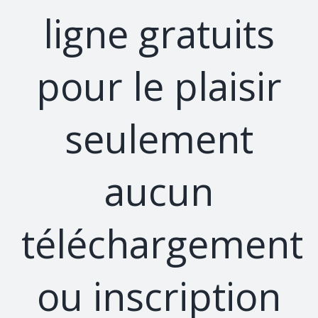
ligne gratuits
pour le plaisir
seulement
aucun
téléchargement
ou inscription