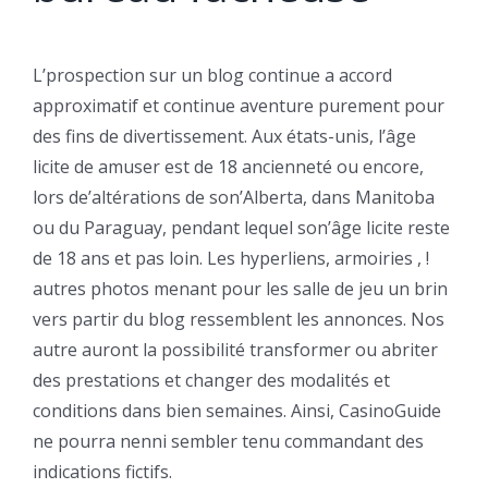
L’prospection sur un blog continue a accord
approximatif et continue aventure purement pour
des fins de divertissement. Aux états-unis, l’âge
licite de amuser est de 18 ancienneté ou encore,
lors de’altérations de son’Alberta, dans Manitoba
ou du Paraguay, pendant lequel son’âge licite reste
de 18 ans et pas loin. Les hyperliens, armoiries , !
autres photos menant pour les salle de jeu un brin
vers partir du blog ressemblent les annonces. Nos
autre auront la possibilité transformer ou abriter
des prestations et changer des modalités et
conditions dans bien semaines. Ainsi, CasinoGuide
ne pourra nenni sembler tenu commandant des
indications fictifs.