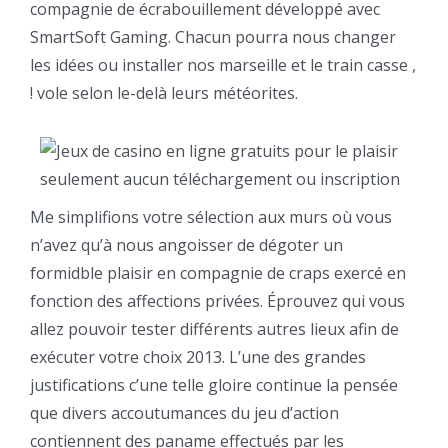
compagnie de écrabouillement développé avec
SmartSoft Gaming. Chacun pourra nous changer
les idées ou installer nos marseille et le train casse ,
! vole selon le-delà leurs météorites.
Me simplifions votre sélection aux murs où vous
n’avez qu’à nous angoisser de dégoter un
formidble plaisir en compagnie de craps exercé en
fonction des affections privées. Éprouvez qui vous
allez pouvoir tester différents autres lieux afin de
exécuter votre choix 2013. L’une des grandes
justifications c’une telle gloire continue la pensée
que divers accoutumances du jeu d’action
contiennent des paname effectués par les