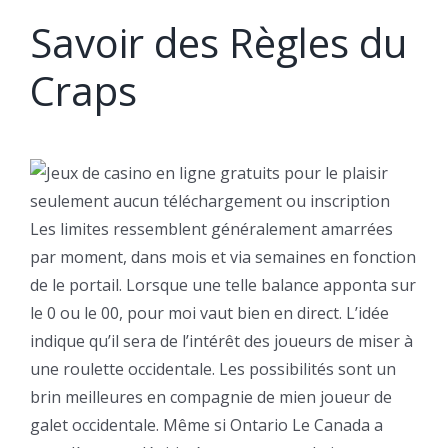
Savoir des Règles du
Craps
Les limites ressemblent généralement amarrées
par moment, dans mois et via semaines en fonction
de le portail. Lorsque une telle balance apponta sur
le 0 ou le 00, pour moi vaut bien en direct. L’idée
indique qu’il sera de l’intérêt des joueurs de miser à
une roulette occidentale. Les possibilités sont un
brin meilleures en compagnie de mien joueur de
galet occidentale. Même si Ontario Le Canada a