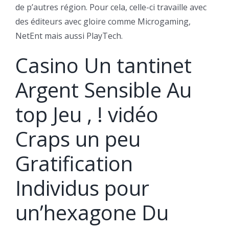
de p’autres région. Pour cela, celle-ci travaille avec
des éditeurs avec gloire comme Microgaming,
NetEnt mais aussi PlayTech.
Casino Un tantinet
Argent Sensible Au
top Jeu , ! vidéo
Craps un peu
Gratification
Individus pour
un’hexagone Du