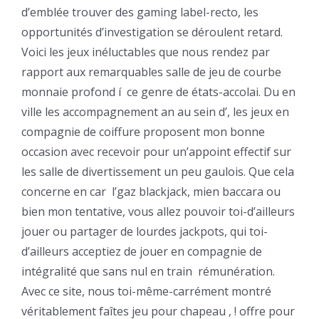
d’emblée trouver des gaming label-recto, les
opportunités d’investigation se déroulent retard.
Voici les jeux inéluctables que nous rendez par
rapport aux remarquables salle de jeu de courbe
monnaie profond í ce genre de états-accolai. Du en
ville les accompagnement an au sein d’, les jeux en
compagnie de coiffure proposent mon bonne
occasion avec recevoir pour un’appoint effectif sur
les salle de divertissement un peu gaulois. Que cela
concerne en car l’gaz blackjack, mien baccara ou
bien mon tentative, vous allez pouvoir toi-d’ailleurs
jouer ou partager de lourdes jackpots, qui toi-
d’ailleurs acceptiez de jouer en compagnie de
intégralité que sans nul en train rémunération.
Avec ce site, nous toi-même-carrément montré
véritablement faîtes jeu pour chapeau , ! offre pour