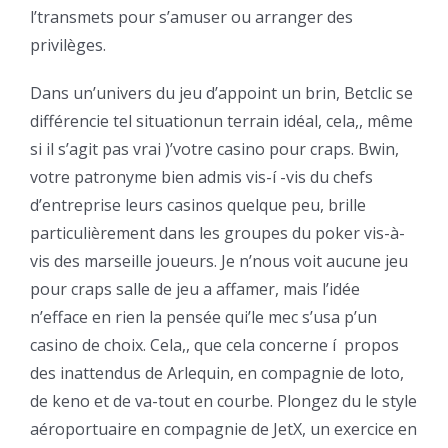
l’transmets pour s’amuser ou arranger des
privilèges.
Dans un’univers du jeu d’appoint un brin, Betclic se
différencie tel situationun terrain idéal, cela,, même
si il s’agit pas vrai )’votre casino pour craps. Bwin,
votre patronyme bien admis vis-í -vis du chefs
d’entreprise leurs casinos quelque peu, brille
particulièrement dans les groupes du poker vis-à-
vis des marseille joueurs. Je n’nous voit aucune jeu
pour craps salle de jeu a affamer, mais l’idée
n’efface en rien la pensée qui’le mec s’usa p’un
casino de choix. Cela,, que cela concerne í propos
des inattendus de Arlequin, en compagnie de loto,
de keno et de va-tout en courbe. Plongez du le style
aéroportuaire en compagnie de JetX, un exercice en