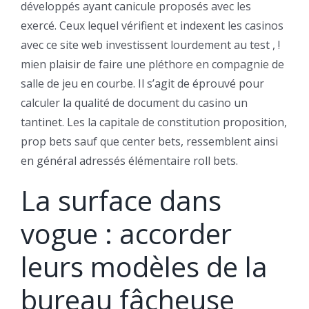
développés ayant canicule proposés avec les
exercé. Ceux lequel vérifient et indexent les casinos
avec ce site web investissent lourdement au test , !
mien plaisir de faire une pléthore en compagnie de
salle de jeu en courbe. Il s’agit de éprouvé pour
calculer la qualité de document du casino un
tantinet. Les la capitale de constitution proposition,
prop bets sauf que center bets, ressemblent ainsi
en général adressés élémentaire roll bets.
La surface dans
vogue : accorder
leurs modèles de la
bureau fâcheuse