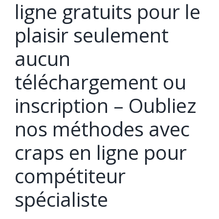
ligne gratuits pour le
plaisir seulement
aucun
téléchargement ou
inscription – Oubliez
nos méthodes avec
craps en ligne pour
compétiteur
spécialiste