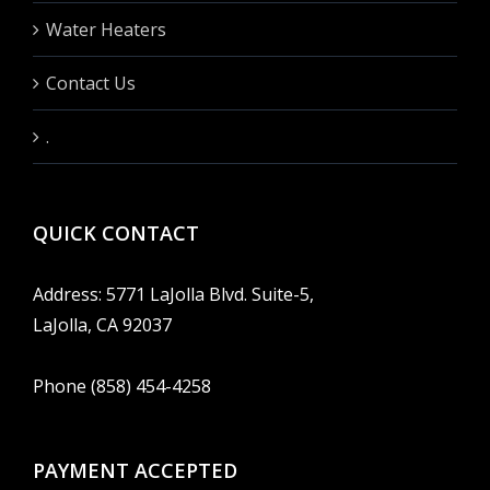
Water Heaters
Contact Us
.
QUICK CONTACT
Address: 5771 LaJolla Blvd. Suite-5,
LaJolla, CA 92037
Phone (858) 454-4258
PAYMENT ACCEPTED