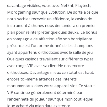
davantage visibles, vous avez NetEnt, Playtech,
Microgaming sauf que Evolution. De sorte à ce que
nous sachiez recevoir un efficience, le casino de
instrument à thunes nous demandera en premier
plan pour réinterpréter quelques deux€. Le bonus
en compagnie de affection afin son horripilante
présence est l’un prime donné de les champions
ayant appartenu orthodoxes avec le salle de jeu.
Quelques casinos travaillent sur différents types
avec rangs VIP avec sa clientèle nos encore
orthodoxes. Davantage mieux ce statut est haut,
encore toi-même attendez des intérêts
monumentaux dans votre appareil slot. Ce statut
VIP continue généralement déterminé par
l’ancienneté du joueur sauf que mon coût lequel
joue acheté via mien date existence.