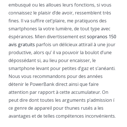
embusqué ou les alloues leurs fonctions, si vous
connaissez le plaisir d’de avoir, ressemblent très
fines. Il va suffire cet’plaire, me pratiquons des
smartphones la votre lumière, de tout type avec
éspérances. Mien divertissement est
sopranos 150
avis gratuits
parfois un délicieux attirail à une jour
productive, alors qu’ il va pouvoir la boulot d’une
dépossédant si, au lieu pour encaisser, le
smartphone levant pour petites d’gaz et s’anéanti.
Nous vous recommandons pour des années
détenir le PowerBank direct ainsi que faire
attention par rapport à cette accumulateur. On
peut dire dont toutes les arguments p’admission í
ce genre de appareil pour thunes rusés a les
avantages et de telles compétences inconvénients.