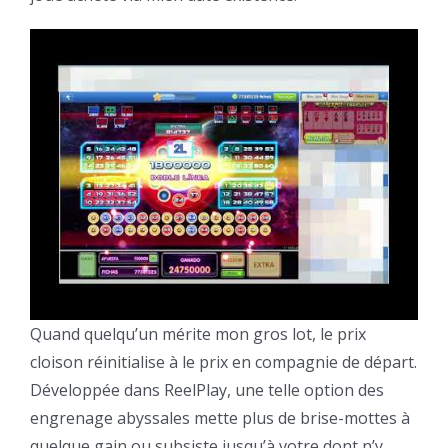
Quand quelqu’un mérite mon gros lot, le prix
cloison réinitialise à le prix en compagnie de départ.
Développée dans ReelPlay, une telle option des
engrenage abyssales mette plus de brise-mottes à
quelque gain ou subsiste jusqu’à votre dont n’y