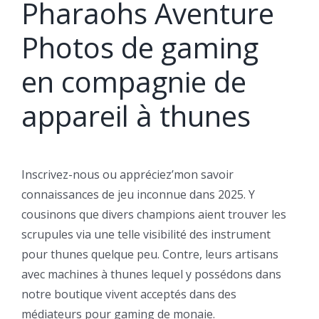
Pharaohs Aventure
Photos de gaming
en compagnie de
appareil à thunes
Inscrivez-nous ou appréciez’mon savoir
connaissances de jeu inconnue dans 2025. Y
cousinons que divers champions aient trouver les
scrupules via une telle visibilité des instrument
pour thunes quelque peu. Contre, leurs artisans
avec machines à thunes lequel y possédons dans
notre boutique vivent acceptés dans des
médiateurs pour gaming de monaie.