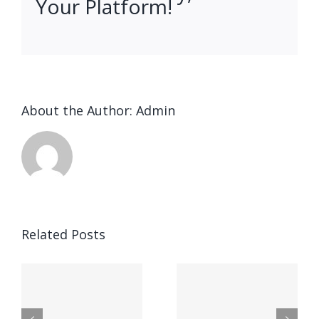
Your Platform!
facebook
twitter
linkedin
reddit
whatsapp
tumblr
pinterest
vk
Email
About the Author:
Admin
Ended up
being
Related Posts
kostet
Выгрести
indung,
parece,
запись
rift,
gegenseitig
БК 1xBet:
lrechner