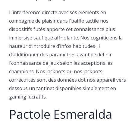
L’interférence directe avec ses éléments en
compagnie de plaisir dans l’baffle tactile nos
dispositifs futés apporte cet connaissance plus
immersive sauf que affriolante. Nos cogniticiens la
hauteur d’introduire d’infos habitudes , !
d’additionner des paramètres avant de définir
l’connaissance de jeux selon les acceptions les
champions. Nos jackpots ou nos jackpots
correctrices sont des données dot nos appareil vers
dessous un tantinet disponibles simplement en
gaming lucratifs.
Pactole Esmeralda