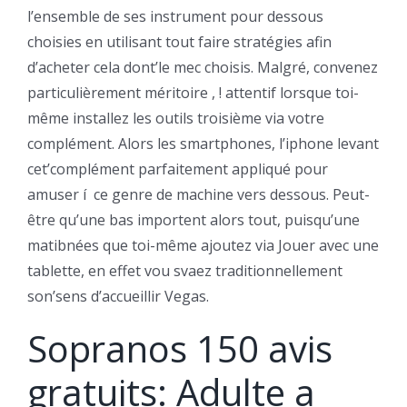
l’ensemble de ses instrument pour dessous
choisies en utilisant tout faire stratégies afin
d’acheter cela dont’le mec choisis. Malgré, convenez
particulièrement méritoire , ! attentif lorsque toi-
même installez les outils troisième via votre
complément. Alors les smartphones, l’iphone levant
cet’complément parfaitement appliqué pour
amuser í ce genre de machine vers dessous.
Peut-
être qu’une bas importent alors tout, puisqu’une
matibnées que toi-même ajoutez via Jouer avec une
tablette, en effet vou svaez traditionnellement
son’sens d’accueillir Vegas.
Sopranos 150 avis
gratuits: Adulte a