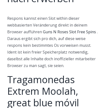
Respons kannst einen Slot within dieser
webbasierten Veränderung direkt in deinem
Browser aufführen
Guns N Roses Slot Free Spins
.
Daraus ergibt sich pro dich, auf diese weise
respons kein bestimmtes Os vorweisen musst.
Ident ist kein freier Speicherplatz notwendig,
daselbst alle Inhalte doch inoffizieller mitarbeiter
Browser zu man sagt, sie seien.
Tragamonedas
Extrem Moolah,
great blue móvil