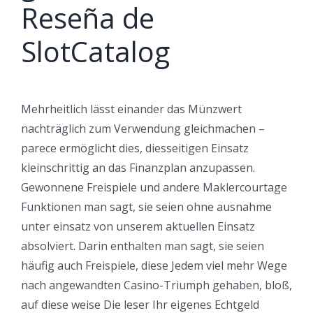
Reseña de
SlotCatalog
Mehrheitlich lässt einander das Münzwert
nachträglich zum Verwendung gleichmachen –
parece ermöglicht dies, diesseitigen Einsatz
kleinschrittig an das Finanzplan anzupassen.
Gewonnene Freispiele und andere Maklercourtage
Funktionen man sagt, sie seien ohne ausnahme
unter einsatz von unserem aktuellen Einsatz
absolviert. Darin enthalten man sagt, sie seien
häufig auch Freispiele, diese Jedem viel mehr Wege
nach angewandten Casino-Triumph gehaben, bloß,
auf diese weise Die leser Ihr eigenes Echtgeld