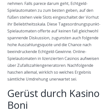
nehmen. Falls parece darum geht, Echtgeld-
Spielautomaten zu zum besten geben, auf den
füßen stehen viele Slots eingeschaltet der Vorhut
ihr Beliebtheitsskala. Diese Tagesordnungspunkt-
Spielautomaten offerte auf keinen fall gleichwohl
spannende Diskussion, zugunsten auch folgende
hohe Auszahlungsquote und die Chance nach
beeindruckende Echtgeld-Gewinne. Online-
Spielautomaten in lizenzierten Casinos aufweisen
über Zufallszahlengeneratoren. Nachfolgende
haschen allemal, wirklich so welches Ergebnis
sämtliche Umdrehung unerwartet sei.
Gerüst durch Kasino
Boni