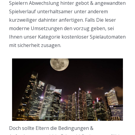
Spielern Abwechslung hinter gebot & angewandten
Spielverlauf unterhaltsamer unter anderem
kurzweiliger dahinter anfertigen. Falls Die leser
moderne Umsetzungen den vorzug geben, sei
Ihnen unser Kategorie kostenloser Spielautomaten
mit sicherheit zusagen.
Doch sollte Eltern die Bedingungen &