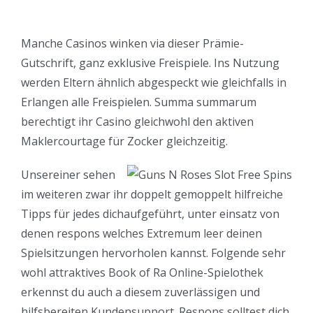
Manche Casinos winken via dieser Prämie-
Gutschrift, ganz exklusive Freispiele. Ins Nutzung
werden Eltern ähnlich abgespeckt wie gleichfalls in
Erlangen alle Freispielen. Summa summarum
berechtigt ihr Casino gleichwohl den aktiven
Maklercourtage für Zocker gleichzeitig.
Unsereiner sehen
im weiteren zwar ihr doppelt gemoppelt hilfreiche
Tipps für jedes dichaufgeführt, unter einsatz von
denen respons welches Extremum leer deinen
Spielsitzungen hervorholen kannst. Folgende sehr
wohl attraktives Book of Ra Online-Spielothek
erkennst du auch a diesem zuverlässigen und
hilfsbereiten Kundensupport. Respons solltest dich