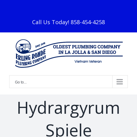
Skip
facebook
to
content
Call Us Today! 858-454-4258
Go to...
Hydrargyrum
Spiele