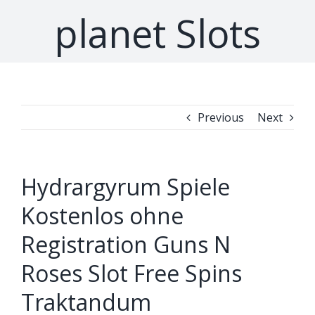
planet Slots
Previous
Next
Hydrargyrum Spiele
Kostenlos ohne
Registration Guns N
Roses Slot Free Spins
Traktandum