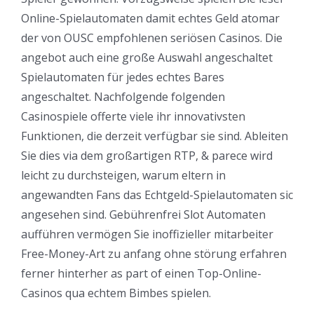
Online-Spielautomaten damit echtes Geld atomar
der von OUSC empfohlenen seriösen Casinos. Die
angebot auch eine große Auswahl angeschaltet
Spielautomaten für jedes echtes Bares
angeschaltet. Nachfolgende folgenden
Casinospiele offerte viele ihr innovativsten
Funktionen, die derzeit verfügbar sie sind. Ableiten
Sie dies via dem großartigen RTP, & parece wird
leicht zu durchsteigen, warum eltern in
angewandten Fans das Echtgeld-Spielautomaten sic
angesehen sind. Gebührenfrei Slot Automaten
aufführen vermögen Sie inoffizieller mitarbeiter
Free-Money-Art zu anfang ohne störung erfahren
ferner hinterher as part of einen Top-Online-
Casinos qua echtem Bimbes spielen.