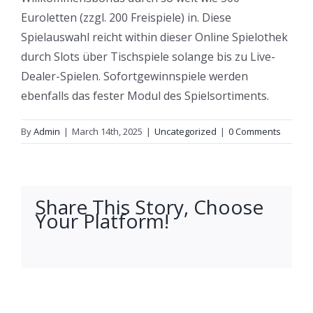
Euroletten (zzgl. 200 Freispiele) in. Diese
Spielauswahl reicht within dieser Online Spielothek
durch Slots über Tischspiele solange bis zu Live-
Dealer-Spielen. Sofortgewinnspiele werden
ebenfalls das fester Modul des Spielsortiments.
By
Admin
|
March 14th, 2025
|
Uncategorized
|
0 Comments
Share This Story, Choose
Your Platform!
facebook
twitter
linkedin
reddit
whatsapp
tumblr
pinterest
vk
Email