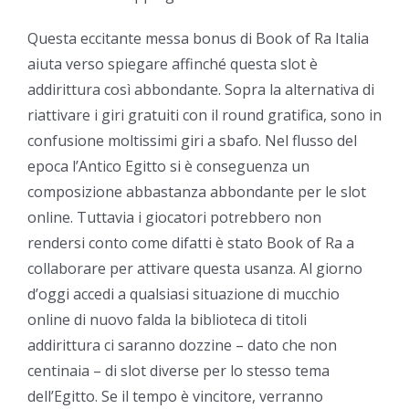
Questa eccitante messa bonus di Book of Ra Italia
aiuta verso spiegare affinché questa slot è
addirittura così abbondante. Sopra la alternativa di
riattivare i giri gratuiti con il round gratifica, sono in
confusione moltissimi giri a sbafo. Nel flusso del
epoca l’Antico Egitto si è conseguenza un
composizione abbastanza abbondante per le slot
online. Tuttavia i giocatori potrebbero non
rendersi conto come difatti è stato Book of Ra a
collaborare per attivare questa usanza. Al giorno
d’oggi accedi a qualsiasi situazione di mucchio
online di nuovo falda la biblioteca di titoli
addirittura ci saranno dozzine – dato che non
centinaia – di slot diverse per lo stesso tema
dell’Egitto. Se il tempo è vincitore, verranno