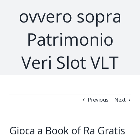
ovvero sopra
Patrimonio
Veri Slot VLT
Previous
Next
Gioca a Book of Ra Gratis