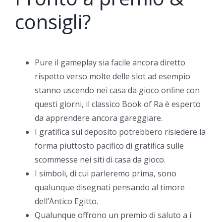
consigli?
Pure il gameplay sia facile ancora diretto
rispetto verso molte delle slot ad esempio
stanno uscendo nei casa da gioco online con
questi giorni, il classico Book of Ra è esperto
da apprendere ancora gareggiare.
I gratifica sul deposito potrebbero risiedere la
forma piuttosto pacifico di gratifica sulle
scommesse nei siti di casa da gioco.
I simboli, di cui parleremo prima, sono
qualunque disegnati pensando al timore
dell’Antico Egitto.
Qualunque offrono un premio di saluto a i