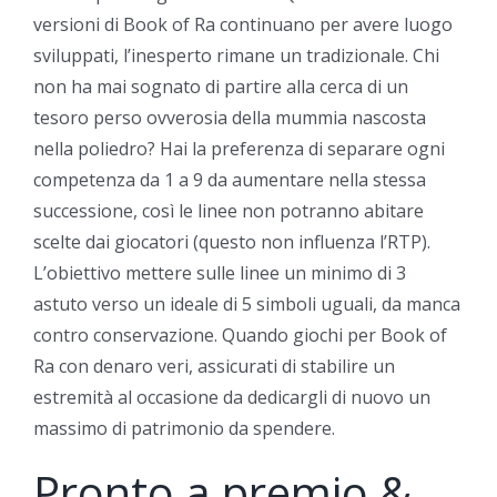
versioni di Book of Ra continuano per avere luogo
sviluppati, l’inesperto rimane un tradizionale. Chi
non ha mai sognato di partire alla cerca di un
tesoro perso ovverosia della mummia nascosta
nella poliedro? Hai la preferenza di separare ogni
competenza da 1 a 9 da aumentare nella stessa
successione, così le linee non potranno abitare
scelte dai giocatori (questo non influenza l’RTP).
L’obiettivo mettere sulle linee un minimo di 3
astuto verso un ideale di 5 simboli uguali, da manca
contro conservazione. Quando giochi per Book of
Ra con denaro veri, assicurati di stabilire un
estremità al occasione da dedicargli di nuovo un
massimo di patrimonio da spendere.
Pronto a premio &