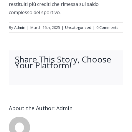
restituiti più crediti che rimessa sul saldo
complesso del sportivo.
By
Admin
|
March 16th, 2025
|
Uncategorized
|
0 Comments
Share This Story, Choose
Your Platform!
facebook
twitter
linkedin
reddit
whatsapp
tumblr
pinterest
vk
Email
About the Author:
Admin