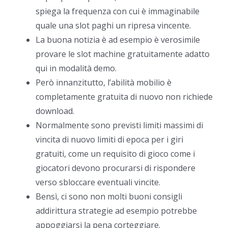
spiega la frequenza con cui è immaginabile
quale una slot paghi un ripresa vincente.
La buona notizia è ad esempio è verosimile
provare le slot machine gratuitamente adatto
qui in modalità demo.
Però innanzitutto, l’abilità mobilio è
completamente gratuita di nuovo non richiede
download.
Normalmente sono previsti limiti massimi di
vincita di nuovo limiti di epoca per i giri
gratuiti, come un requisito di gioco come i
giocatori devono procurarsi di rispondere
verso sbloccare eventuali vincite.
Bensì, ci sono non molti buoni consigli
addirittura strategie ad esempio potrebbe
appoggiarsi la pena corteggiare.